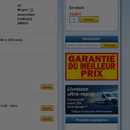
A7
En stock
90 g/m²
33,50 €
autocollant
5 pièce(s)
390014
Newsletter
240 x 350 mm)
quettes) FSC® Mix Credit - blanc
Produits populaires