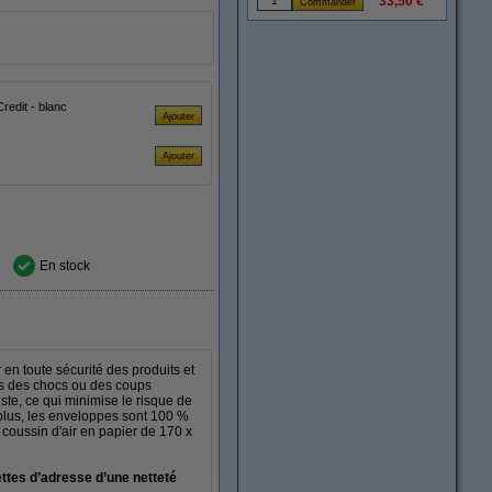
33,50 €
quettes) FSC® Mix Credit - blanc
En stock
en toute sécurité des produits et
égés des chocs ou des coups
ste, ce qui minimise le risque de
 plus, les enveloppes sont 100 %
 coussin d'air en papier de 170 x
ttes d’adresse d’une netteté