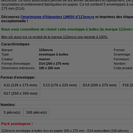
déchirure. Le bord autocollant permet de les fermer facilement et rapidement. De
recyclables et entièrement fabriquées en papier. Ce lot contient 5 enveloppes à co
275 mm (D14).
Découvrez
l'imprimante d’étiquettes LW650 d'123encre
et imprimez des étique
exceptionnelle !
Nous vous conseillons de choisir cette enveloppe à bulles (la marque 123encr
Bien sûr aussi sur ce produit de la marque 123encre une garantie à 100%.
Caractéristiques
Marque:
123encre
Format:
Type:
enveloppe à bulles
Grammage:
Couleur:
marron
Fermeture:
Format d'enveloppe:
D14 (200 x 275 mm)
Nombre:
Dimensions intérieures:
180 x 265 mm
Code produit:
Format d'enveloppe:
A11 (120 x 175 mm)
C13 (170 x 225 mm)
D14 (200 x 275 mm)
F16 (
G17 (250 x 350 mm)
Nombre:
5 pièce(s)
100 pièce(s)
Pack avantageux !
123encre enveloppe à bulles éco en papier 200 x 275 mm - D14 autocollant (100 pièces)