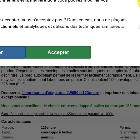
8,50 €
r accepter. Vous n’acceptez pas ? Dans ce cas, nous ne plaçons
Livré demain
tionnels et analytiques et utilisons des techniques similaires à
3,25 €
,69 € hors 21% de TVA
o en papier 170 x 225 mm - C13 autocollant (100 pièces)
r
Accepter
Description
Les enveloppes à bulles en papier marron d'123encre sont parfaites pour envoyer 
du courrier fragile. Grâce à la doublure à coussin d'air, vos articles restent prot
pendant l'expédition. Les enveloppes à bulles sont fabriquées en papier kraft robu
déchirure. Le bord autocollant permet de les fermer facilement et rapidement. De
recyclables et entièrement fabriquées en papier. Ce lot contient 100 enveloppes à
225 mm (C13).
Découvrez
l'imprimante d’étiquettes LW650 d'123encre
et imprimez des étique
exceptionnelle !
Nous vous conseillons de choisir cette enveloppe à bulles (la marque 123encr
Bien sûr aussi sur ce produit de la marque 123encre une garantie à 100%.
Caractéristiques
Marque:
123encre
Format:
Type:
enveloppe à bulles
Grammage:
Couleur:
marron
Fermeture: