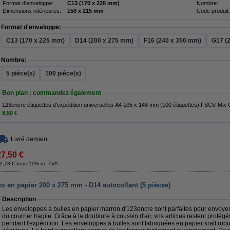
Format d'enveloppe:
C13 (170 x 225 mm)
Nombre:
Dimensions intérieures:
150 x 215 mm
Code produit:
Format d'enveloppe:
C13 (170 x 225 mm)
D14 (200 x 275 mm)
F16 (240 x 350 mm)
G17 (
Nombre:
5 pièce(s)
100 pièce(s)
Bon plan : commandez également
123encre étiquettes d'expédition universelles A4 105 x 148 mm (100 éti
8,50 €
Livré demain
27,50 €
2,73 € hors 21% de TVA
o en papier 200 x 275 mm - D14 autocollant (5 pièces)
Description
Les enveloppes à bulles en papier marron d'123encre sont parfaites pour envoyer 
du courrier fragile. Grâce à la doublure à coussin d'air, vos articles restent prot
pendant l'expédition. Les enveloppes à bulles sont fabriquées en papier kraft robu