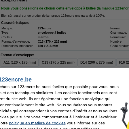
exceptionnelle !
Nous vous conseillons de choisir cette enveloppe à bulles (la marque 123encr
Bien sûr aussi sur ce produit de la marque 123encre une garantie à 100%.
Caractéristiques
Marque:
123encre
Format:
Type:
enveloppe à bulles
Grammage:
Couleur:
marron
Fermeture:
Format d'enveloppe:
C13 (170 x 225 mm)
Nombre:
Dimensions intérieures:
150 x 215 mm
Code produit:
Format d'enveloppe:
A11 (120 x 175 mm)
C13 (170 x 225 mm)
D14 (200 x 275 mm)
F16 (
G17 (250 x 350 mm)
123encre.be
Nombre:
achats sur 123encre.be aussi faciles que possible pour vous, nous
5 pièce(s)
100 pièce(s)
s et des techniques similaires. Les cookies fonctionnels assurent
nt du site web. Ils ont également une fonction analytique qui
Pack avantageux !
er continuellement le site web. Nous souhaitons vous montrer
123encre enveloppe à bulles éco en papier 170 x 225 mm - C13 autocollant (100 pièces)
icités qui correspondent à vos centres d'intérêt et nous voulons
27,50 €
okies pour suivre votre comportement à l'intérieur et à l'extérieur
Bon plan : commandez également
Notre
politique en matière de cookies
vous informe sur ces
123encre étiquettes d'expédition universelles A4 105 x 148 mm (100 éti
tionnement et la manière dont vous pouvez modifier vos