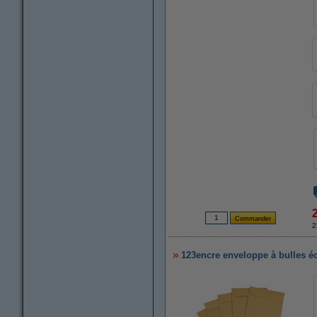
2
123encre enveloppe à bulles éc