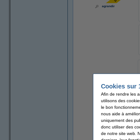
agrandir
Cookies sur 
Afin de rendre les 
utilisons des cookie
le bon fonctionneme
nous aide à amélior
uniquement des publ
donc utiliser des co
de notre site web. 
derniers, leur fonc