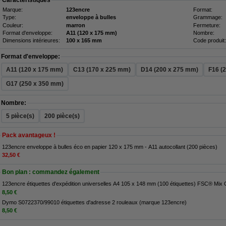
Caractéristiques
Marque:
123encre
Format:
Type:
enveloppe à bulles
Grammage:
Couleur:
marron
Fermeture:
Format d'enveloppe:
A11 (120 x 175 mm)
Nombre:
Dimensions intérieures:
100 x 165 mm
Code produit:
Format d'enveloppe:
A11 (120 x 175 mm)
C13 (170 x 225 mm)
D14 (200 x 275 mm)
F16 (
G17 (250 x 350 mm)
Nombre:
5 pièce(s)
200 pièce(s)
Pack avantageux !
123encre enveloppe à bulles éco en papier 120 x 175 mm - A11 autocollant (200 pièces)
32,50 €
Bon plan : commandez également
123encre étiquettes d'expédition universelles A4 105 x 148 mm (100 éti
8,50 €
Dymo S0722370/99010 étiquettes d'adresse 2 rouleaux (marque 123encre)
8,50 €