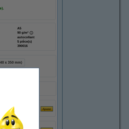
e).
A5
90 g/m²
autocollant
5 pièce(s)
390016
240 x 350 mm)
quettes) FSC® Mix Credit - blanc