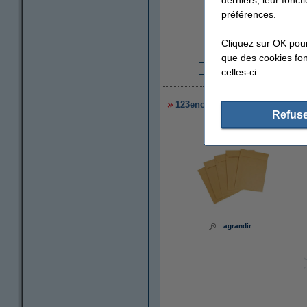
préférences.
Cliquez sur OK pou
que des cookies fonc
celles-ci.
2
123encre enveloppe à bulles éc
Refuse
agrandir