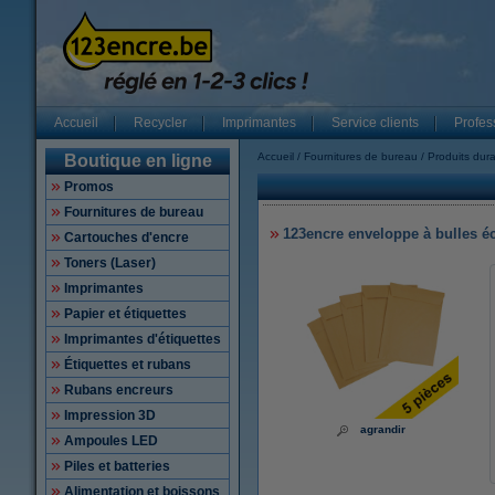
Accueil
Recycler
Imprimantes
Service clients
Profes
Accueil
Fournitures de bureau
Produits dur
Boutique en ligne
Promos
Fournitures de bureau
123encre enveloppe à bulles éc
Cartouches d'encre
Toners (Laser)
Imprimantes
Papier et étiquettes
Imprimantes d'étiquettes
Étiquettes et rubans
Rubans encreurs
Impression 3D
agrandir
Ampoules LED
Piles et batteries
Alimentation et boissons