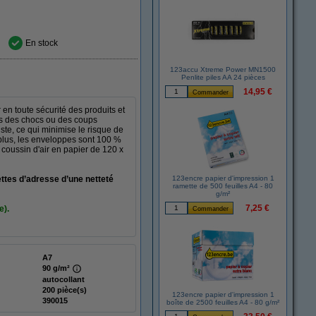
En stock
123accu Xtreme Power MN1500
Penlite piles AA 24 pièces
14,95 €
en toute sécurité des produits et
égés des chocs ou des coups
ste, ce qui minimise le risque de
 plus, les enveloppes sont 100 %
 coussin d'air en papier de 120 x
ttes d’adresse d’une netteté
123encre papier d'impression 1
ramette de 500 feuilles A4 - 80
g/m²
7,25 €
e).
A7
90 g/m²
autocollant
200 pièce(s)
123encre papier d'impression 1
390015
boîte de 2500 feuilles A4 - 80 g/m²