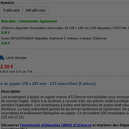
Nombre:
5 pièce(s)
200 pièce(s)
Bon plan : commandez également
123encre étiquettes d'expédition universelles A4 105 x 148 mm (100 éti
8,50 €
Dymo S0722370/99010 étiquettes d'adresse 2 rouleaux (marque 123encre)
8,50 €
Livré demain
32,50 €
6,86 € hors 21% de TVA
o en papier 170 x 225 mm - C13 autocollant (5 pièces)
Description
Les enveloppes à bulles en papier marron d'123encre sont parfaites pour envoyer 
du courrier fragile. Grâce à la doublure à coussin d'air, vos articles restent prot
pendant l'expédition. Les enveloppes à bulles sont fabriquées en papier kraft robu
déchirure. Le bord autocollant permet de les fermer facilement et rapidement. De
recyclables et entièrement fabriquées en papier. Ce lot contient 100 enveloppes à
225 mm (C13).
Découvrez
l'imprimante d’étiquettes LW650 d'123encre
et imprimez des étique