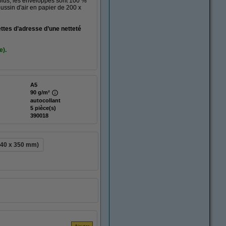
 plus, les enveloppes sont 100 %
ussin d'air en papier de 200 x
ttes d’adresse d’une netteté
e).
A5
90 g/m²
autocollant
5 pièce(s)
390018
240 x 350 mm)