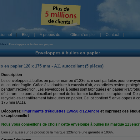
sionnel
Blog
À propos de
Offres d'emploi
Contact
ables
Enveloppes à bulles en papier
Enveloppes à bulles en papier
o en papier 120 x 175 mm - A11 autocollant (5 pièces)
Description
Les enveloppes à bulles en papier marron d'123encre sont parfaites pour envoyer 
du courrier fragile. Grâce à la doublure à coussin d'air, vos articles restent prot
pendant l'expédition. Les enveloppes à bulles sont fabriquées en papier kraft robu
déchirure. Le bord autocollant permet de les fermer facilement et rapidement. De
recyclables et entièrement fabriquées en papier. Ce lot contient 5 enveloppes à co
175 mm (A11).
Découvrez
l'imprimante d’étiquettes LW650 d'123encre
et imprimez des étique
exceptionnelle !
Nous vous conseillons de choisir cette enveloppe à bulles (la marque 123encr
Bien sûr aussi sur ce produit de la marque 123encre une garantie à 100%.