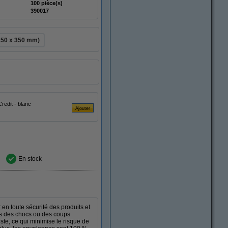
100 pièce(s)
390017
250 x 350 mm)
quettes) FSC® Mix Credit - blanc
En stock
en toute sécurité des produits et
égés des chocs ou des coups
ste, ce qui minimise le risque de