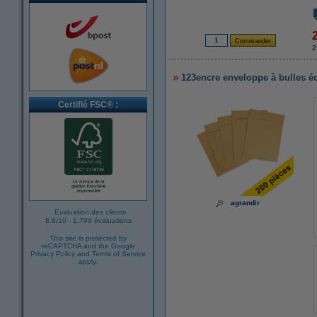
2
123encre enveloppe à bulles éc
Certifié FSC® :
agrandir
Evaluation des clients
8.8
/
10
-
1.799 évaluations
This site is protected by
reCAPTCHA and the Google
Privacy Policy
and
Terms of Service
apply.