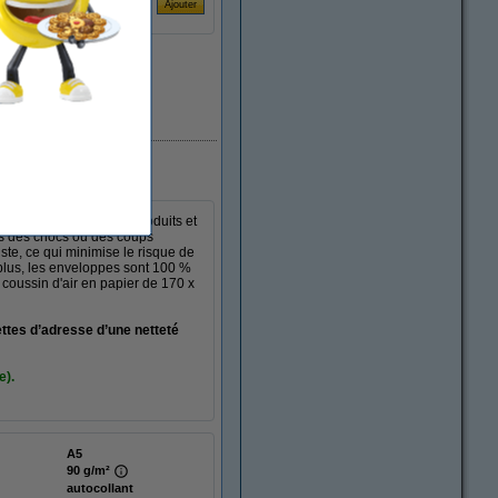
En stock
en toute sécurité des produits et
égés des chocs ou des coups
ste, ce qui minimise le risque de
 plus, les enveloppes sont 100 %
 coussin d'air en papier de 170 x
ttes d’adresse d’une netteté
e).
A5
90 g/m²
autocollant