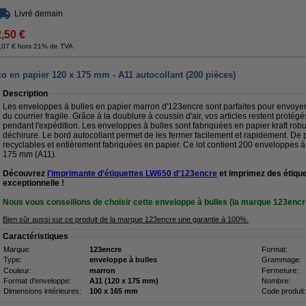
Livré demain
2,50 €
,07 € hors 21% de TVA
o en papier 120 x 175 mm - A11 autocollant (200 pièces)
Description
Les enveloppes à bulles en papier marron d'123encre sont parfaites pour envoyer 
du courrier fragile. Grâce à la doublure à coussin d'air, vos articles restent prot
pendant l'expédition. Les enveloppes à bulles sont fabriquées en papier kraft robu
déchirure. Le bord autocollant permet de les fermer facilement et rapidement. De
recyclables et entièrement fabriquées en papier. Ce lot contient 200 enveloppes à
175 mm (A11).
Découvrez
l'imprimante d’étiquettes LW650 d'123encre
et imprimez des étique
exceptionnelle !
Nous vous conseillons de choisir cette enveloppe à bulles (la marque 123encr
Bien sûr aussi sur ce produit de la marque 123encre une garantie à 100%.
Caractéristiques
Marque:
123encre
Format:
Type:
enveloppe à bulles
Grammage:
Couleur:
marron
Fermeture:
Format d'enveloppe:
A11 (120 x 175 mm)
Nombre:
Dimensions intérieures:
100 x 165 mm
Code produit: