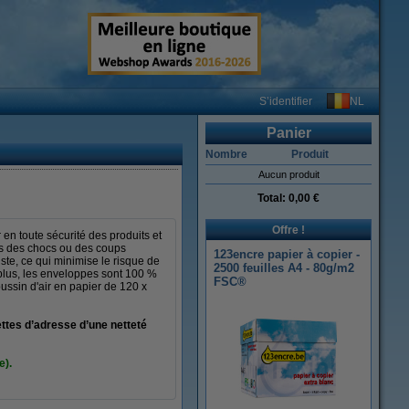
NL
S’identifier
Panier
Nombre
Produit
Aucun produit
Total:
0,00 €
Offre !
en toute sécurité des produits et
égés des chocs ou des coups
123encre papier à copier -
ste, ce qui minimise le risque de
2500 feuilles A4 - 80g/m2
 plus, les enveloppes sont 100 %
FSC®
ussin d'air en papier de 120 x
ttes d’adresse d’une netteté
e).