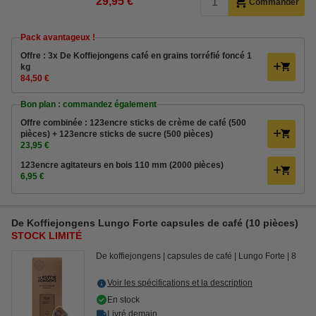
29,95 €
Commander
Pack avantageux !
Offre : 3x De Koffiejongens café en grains torréfié foncé 1
kg
84,50 €
Bon plan : commandez également
Offre combinée : 123encre sticks de crème de café (500
pièces) + 123encre sticks de sucre (500 pièces)
23,95 €
123encre agitateurs en bois 110 mm (2000 pièces)
6,95 €
De Koffiejongens Lungo Forte capsules de café (10 pièces)
STOCK LIMITÉ
De koffiejongens
capsules de café
Lungo Forte
8
Voir les spécifications et la description
En stock
Livré demain