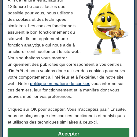
Afin de rendre les achats sur
123encre.be aussi faciles que
123encre agitateurs en bois 110 mm (2000 pièces)
6,95 €
possible pour vous, nous utilisons
des cookies et des techniques
similaires. Les cookies fonctionnels
De Koffiejongens Ristretto capsules de café (50 pièces)
assurent le bon fonctionnement du
STOCK LIMITÉ
site web. Ils ont également une
fonction analytique qui nous aide à
De koffiejongens
capsules de café
Ristretto
11
améliorer continuellement le site web.
Voir les spécifications et la description
Nous souhaitons vous montrer
uniquement des publicités qui correspondent à vos centres
En stock
d'intérêt et nous voulons donc utiliser des cookies pour suivre
Livré demain
votre comportement à l'intérieur et à l'extérieur de notre site
24,50 €
web. Notre
politique en matière de cookies
vous informe sur
15% de remise
Commander
ces derniers, leur fonctionnement et la manière dont vous
20,83 €
pouvez modifier vos préférences.
Pack avantageux !
Cliquez sur OK pour accepter. Vous n’acceptez pas? Ensuite,
Offre : 2x De Koffiejongens Ristretto capsules de café (50
nous ne plaçons que des cookies fonctionnels et analytiques
pièces)
44,95 €
et utilisons des techniques similaires à ceux-ci.
Bon plan : commandez également
Accepter