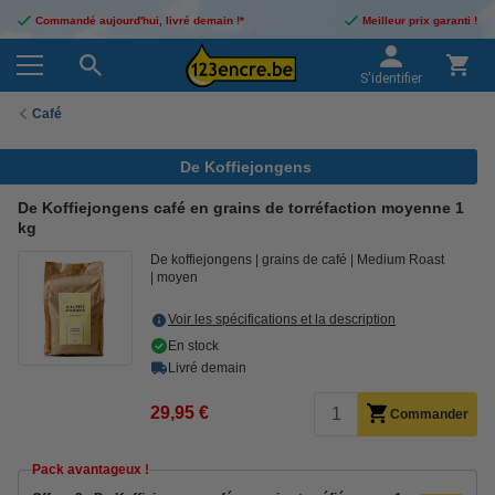
Commandé aujourd'hui, livré demain !*
Meilleur prix garanti !
S'identifier
Café
De Koffiejongens
De Koffiejongens café en grains de torréfaction moyenne 1
kg
De koffiejongens
grains de café
Medium Roast
moyen
Voir les spécifications et la description
En stock
Livré demain
29,95 €
Commander
Pack avantageux !