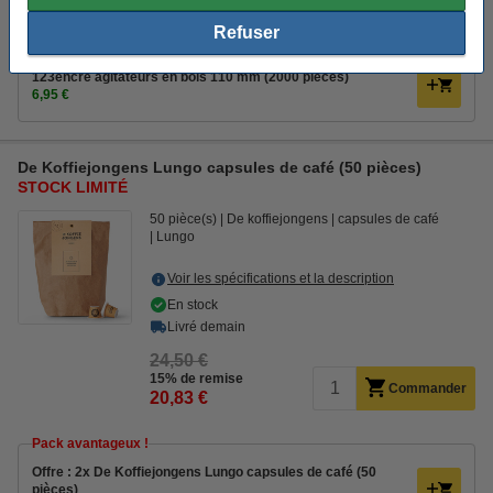
Offre combinée : 123encre sticks de crème de café (500
pièces) + 123encre sticks de sucre (500 pièces)
Refuser
23,95 €
123encre agitateurs en bois 110 mm (2000 pièces)
6,95 €
De Koffiejongens Lungo capsules de café (50 pièces)
STOCK LIMITÉ
50 pièce(s)
De koffiejongens
capsules de café
Lungo
Voir les spécifications et la description
En stock
Livré demain
24,50 €
15% de remise
Commander
20,83 €
Pack avantageux !
Offre : 2x De Koffiejongens Lungo capsules de café (50
pièces)