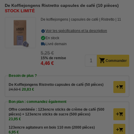
De Koffiejongens Ristretto capsules de café (10 pièces)
STOCK LIMITÉ
De koffiejongens
capsules de café
Ristretto
11
Voir les spécifications et la description
En stock
Livré demain
5,25 €
15% de remise
Commander
4,46 €
Besoin de plus ?
De Koffiejongens Ristretto capsules de café (50 pièces)
24,50 €
20,83 €
Bon plan : commandez également
Offre combinée : 123encre sticks de crème de café (500
pièces) + 123encre sticks de sucre (500 pièces)
23,95 €
123encre agitateurs en bois 110 mm (2000 pièces)
6,95 €