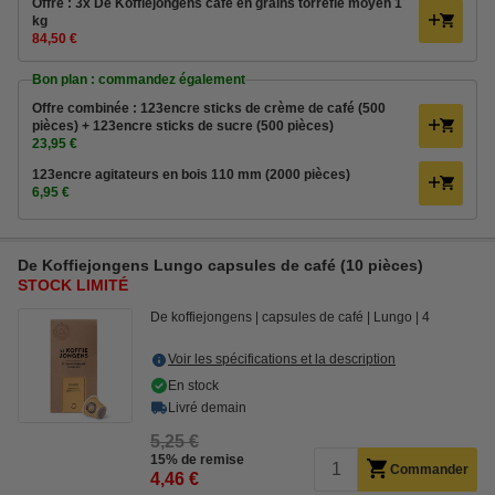
Offre : 3x De Koffiejongens café en grains torréfié moyen 1
kg
84,50 €
Bon plan : commandez également
Offre combinée : 123encre sticks de crème de café (500
pièces) + 123encre sticks de sucre (500 pièces)
23,95 €
123encre agitateurs en bois 110 mm (2000 pièces)
6,95 €
De Koffiejongens Lungo capsules de café (10 pièces)
STOCK LIMITÉ
De koffiejongens
capsules de café
Lungo
4
Voir les spécifications et la description
En stock
Livré demain
5,25 €
15% de remise
Commander
4,46 €