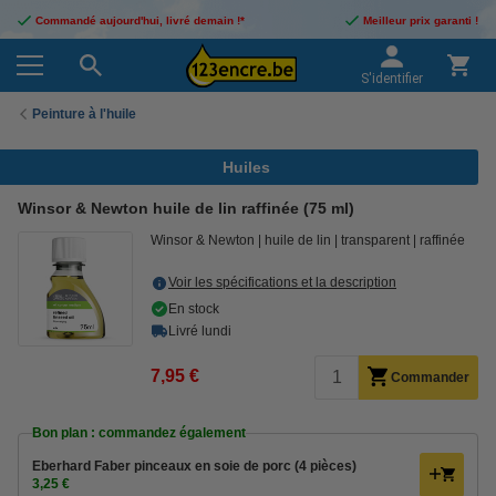
Commandé aujourd'hui, livré demain !*
Meilleur prix garanti !
S'identifier
Peinture à l'huile
Huiles
Winsor & Newton huile de lin raffinée (75 ml)
Winsor & Newton
huile de lin
transparent
raffinée
Voir les spécifications et la description
En stock
Livré lundi
7,95 €
Commander
Bon plan : commandez également
Eberhard Faber pinceaux en soie de porc (4 pièces)
3,25 €