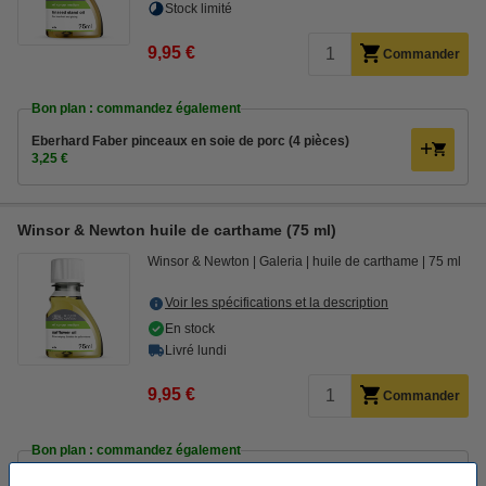
Stock limité
9,95 €
Commander
Bon plan : commandez également
Eberhard Faber pinceaux en soie de porc (4 pièces)
3,25 €
Winsor & Newton huile de carthame (75 ml)
Winsor & Newton
Galeria
huile de carthame
75 ml
Voir les spécifications et la description
En stock
Livré lundi
9,95 €
Commander
Bon plan : commandez également
Eberhard Faber pinceaux en soie de porc (4 pièces)