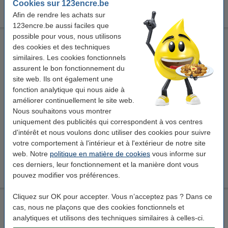
Cookies sur 123encre.be
3,25 €
Afin de rendre les achats sur
123encre.be aussi faciles que
possible pour vous, nous utilisons
Winsor & Newton huile d'oeillette (75 ml)
des cookies et des techniques
Winsor & Newton
huile d'oeillette
75 ml
410396
similaires. Les cookies fonctionnels
assurent le bon fonctionnement du
Voir les spécifications et la description
site web. Ils ont également une
En stock
fonction analytique qui nous aide à
Livré lundi
améliorer continuellement le site web.
Nous souhaitons vous montrer
10,50 €
Commander
uniquement des publicités qui correspondent à vos centres
d'intérêt et nous voulons donc utiliser des cookies pour suivre
votre comportement à l'intérieur et à l'extérieur de notre site
Bon plan : commandez également
web. Notre
politique en matière de cookies
vous informe sur
Eberhard Faber pinceaux en soie de porc (4 pièces)
ces derniers, leur fonctionnement et la manière dont vous
3,25 €
pouvez modifier vos préférences.
Cliquez sur OK pour accepter. Vous n’acceptez pas ? Dans ce
Winsor & Newton huile de lin siccative (75 ml)
cas, nous ne plaçons que des cookies fonctionnels et
Winsor & Newton
huile de lin
plus foncée
analytiques et utilisons des techniques similaires à celles-ci.
huile de lin siccative