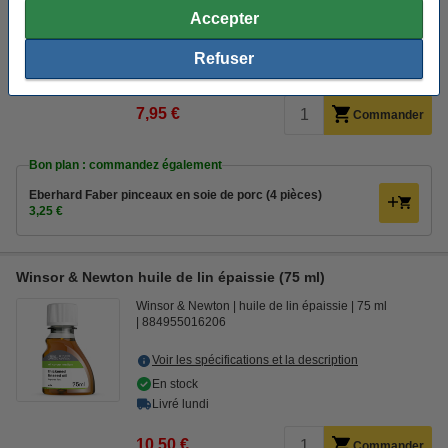
Accepter
Voir les spécifications et la description
En stock
Refuser
Livré lundi
7,95 €
Commander
Bon plan : commandez également
Eberhard Faber pinceaux en soie de porc (4 pièces)
3,25 €
Winsor & Newton huile de lin épaissie (75 ml)
Winsor & Newton
huile de lin épaissie
75 ml
884955016206
Voir les spécifications et la description
En stock
Livré lundi
10,50 €
Commander