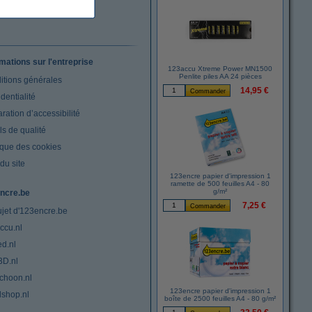
rmations sur l'entreprise
123accu Xtreme Power MN1500
Penlite piles AA 24 pièces
itions générales
14,95 €
dentialité
ration d’accessibilité
s de qualité
ique des cookies
du site
123encre papier d'impression 1
ramette de 500 feuilles A4 - 80
g/m²
ncre.be
7,25 €
ujet d'123encre.be
ccu.nl
ed.nl
3D.nl
choon.nl
123encre papier d'impression 1
lshop.nl
boîte de 2500 feuilles A4 - 80 g/m²