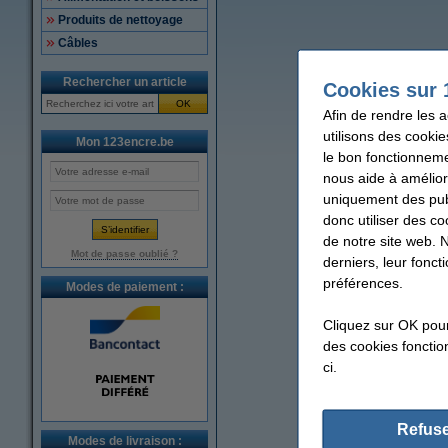
Produits de nettoyage
Câbles
Rechercher un article
Cookies sur 
OK
Afin de rendre les 
utilisons des cookie
Mon 123encre.be
le bon fonctionneme
nous aide à amélior
uniquement des publ
donc utiliser des co
de notre site web. 
Mot de passe oublié ?
derniers, leur fonc
préférences.
Modes de paiement :
Cliquez sur OK pou
des cookies fonction
ci.
Refuse
Modes de livraison :