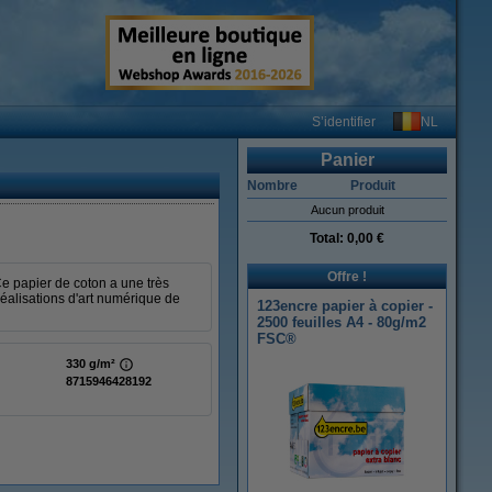
NL
S’identifier
Panier
Nombre
Produit
Aucun produit
Total:
0,00 €
Offre !
Ce papier de coton a une très
 réalisations d'art numérique de
123encre papier à copier -
2500 feuilles A4 - 80g/m2
FSC®
330 g/m²
8715946428192