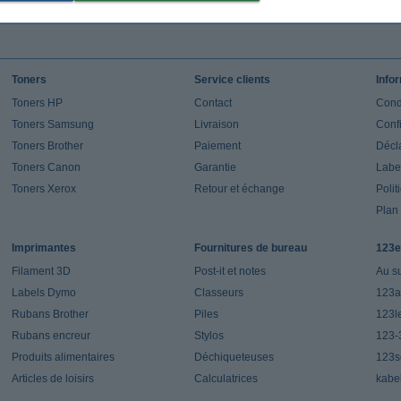
Toners
Service clients
Info
Toners HP
Contact
Cond
Toners Samsung
Livraison
Confi
Toners Brother
Paiement
Décla
Toners Canon
Garantie
Label
Toners Xerox
Retour et échange
Polit
Plan 
Imprimantes
Fournitures de bureau
123e
Filament 3D
Post-it et notes
Au s
Labels Dymo
Classeurs
123a
Rubans Brother
Piles
123l
Rubans encreur
Stylos
123-
Produits alimentaires
Déchiqueteuses
123s
Articles de loisirs
Calculatrices
kabe