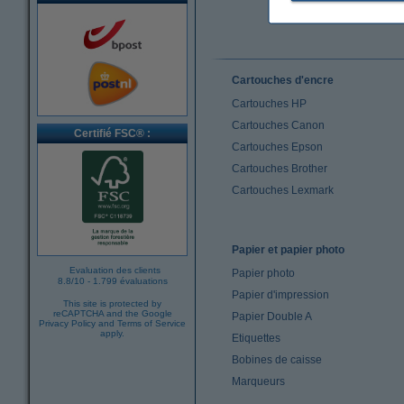
Cartouches d'encre
Cartouches HP
Cartouches Canon
Certifié FSC® :
Cartouches Epson
Cartouches Brother
Cartouches Lexmark
Papier et papier photo
Evaluation des clients
Papier photo
8.8
/
10
-
1.799 évaluations
Papier d'impression
This site is protected by
reCAPTCHA and the Google
Papier Double A
Privacy Policy
and
Terms of Service
apply.
Etiquettes
Bobines de caisse
Marqueurs