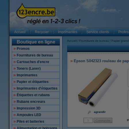
Accueil
Recycler
Imprimantes
Service clients
Profes
Accueil
Fournitures de bureau
Papier grand
Boutique en ligne
Promos
Fournitures de bureau
Epson S042323 rouleau de papi
Cartouches d'encre
Toners (Laser)
Imprimantes
Papier et étiquettes
Imprimantes d'étiquettes
Étiquettes et rubans
Rubans encreurs
Impression 3D
agrandir
Ampoules LED
P
Piles et batteries
Alimentation et boissons