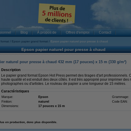
sionnel
Blog
À propos de
Offres d'emploi
Contact
 format
Epson papier grand format
Epson papier naturel pour presse à chaud
Epson papier naturel pour presse à chaud
er naturel pour presse à chaud 432 mm (17 pouces) x 15 m (330 g/m²)
Description
Le papier grand format Epson Hot Press permet des tirages d'art professionnels. 
haute qualité et est enduit des deux côtés. Il est très approprié pour imprimer des
photographes ou d'artistes. Le rouleau de papier a une longueur de 15 mètres.
Caractéristiques
Marque:
Epson
Grammage:
Finition:
naturel
Code EAN:
Dimensions:
17 pouces x 15 m
lus en production, donc plus disponible.