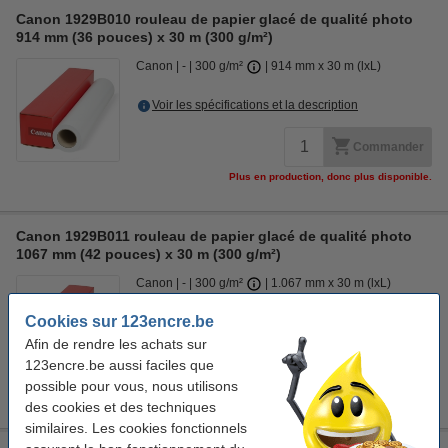
Canon 1929B010 rouleau de papier glacé de qualité photo
914 mm (36 pouces) x 30 m (300 g/m²)
Canon
-
300 g/m²
914 mm x 30 m (lxL)
Voir les spécifications et la description
Commander
Plus en production, donc plus disponible.
Canon 1929B011 rouleau de papier glacé de qualité photo
1067 mm (42 pouces) x 30 m (300 g/m²)
Canon
-
300 g/m²
1.067 mm x 30 m (lxL)
Cookies sur 123encre.be
Voir les spécifications et la description
Afin de rendre les achats sur
123encre.be aussi faciles que
Commander
possible pour vous, nous utilisons
Plus en production, donc plus disponible.
des cookies et des techniques
similaires. Les cookies fonctionnels