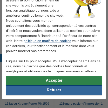
assurent le bon fonctionnement du
Canon 1929B013 rouleau de papier glacé de qualité photo
site web. Ils ont également une
1524 mm (60 pouces) x 30 m (300 g/m²)
fonction analytique qui nous aide à
Canon
-
300 g/m²
1.524 mm x 30 m (lxL)
améliorer continuellement le site web.
Nous souhaitons vous montrer
Voir les spécifications et la description
uniquement des publicités qui correspondent à vos centres
Stock limité
d'intérêt et nous voulons donc utiliser des cookies pour suivre
votre comportement à l'intérieur et à l'extérieur de notre site
427,50 €
Commander
web. Notre
politique en matière de cookies
vous informe sur
ces derniers, leur fonctionnement et la manière dont vous
pouvez modifier vos préférences.
Produits populaires
Cliquez sur OK pour accepter. Vous n’acceptez pas ? Dans ce
cas, nous ne plaçons que des cookies fonctionnels et
analytiques et utilisons des techniques similaires à celles-ci.
Accepter
Refuser
123accu Xtreme Power MN1500
123encre papier d'impression 1