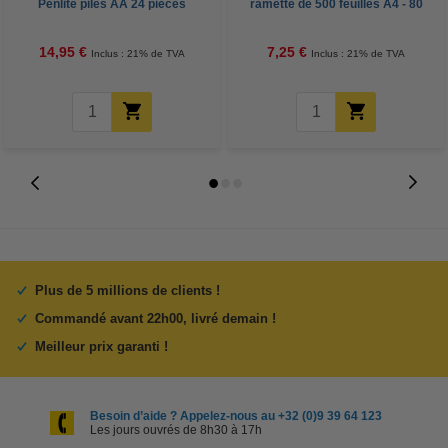
Penlite piles AA 24 pièces
ramette de 500 feuilles A4 - 80
g/m²
14,95 €
7,25 €
Inclus : 21% de TVA
Inclus : 21% de TVA
Plus de 5 millions de clients !
Commandé avant 22h00, livré demain !
Meilleur prix garanti !
Besoin d’aide ? Appelez-nous au +32 (0)9 39 64 123
Les jours ouvrés de 8h30 à 17h