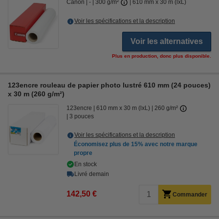
Canon
-
300 g/m²
610 mm x 30 m (lxL)
Voir les spécifications et la description
Voir les alternatives
Plus en production, donc plus disponible.
123encre rouleau de papier photo lustré 610 mm (24 pouces)
x 30 m (260 g/m²)
123encre
610 mm x 30 m (lxL)
260 g/m²
3 pouces
Voir les spécifications et la description
Économisez plus de
15%
avec notre marque
propre
En stock
Livré demain
142,50 €
Commander