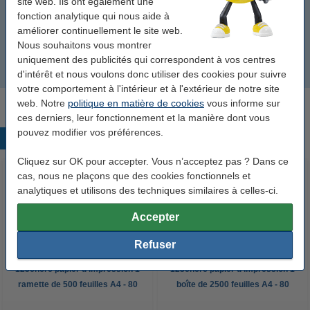
site web. Ils ont également une
3,7 - 5,5 mm (Bic 1751)
fonction analytique qui nous aide à
améliorer continuellement le site web.
4 mm (Nobo)
Nous souhaitons vous montrer
uniquement des publicités qui correspondent à vos centres
2 - 5 mm (Schneider Maxx 293)
d'intérêt et nous voulons donc utiliser des cookies pour suivre
votre comportement à l'intérieur et à l'extérieur de notre site
web. Notre
politique en matière de cookies
vous informe sur
ces derniers, leur fonctionnement et la manière dont vous
pouvez modifier vos préférences.
Produits populaires
Cliquez sur OK pour accepter. Vous n’acceptez pas ? Dans ce
cas, nous ne plaçons que des cookies fonctionnels et
analytiques et utilisons des techniques similaires à celles-ci.
Accepter
Refuser
123encre papier d'impression 1
123encre papier d'impression 1
ramette de 500 feuilles A4 - 80
boîte de 2500 feuilles A4 - 80
g/m²
g/m²