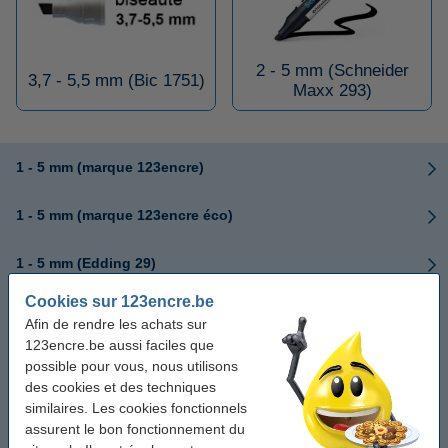
2 - 5 mm (Schneider
3,7 - 5,5 mm (Bic 1751)
Maxx 293)
1 - 5 mm (marque 123encre)
1 - 5 mm (marque 123encre éco)
1 - 5 mm (Edding 29)
Cookies sur 123encre.be
1 - 5 mm (Edding 363)
Afin de rendre les achats sur
123encre.be aussi faciles que
2 - 7 mm (Edding 365)
possible pour vous, nous utilisons
des cookies et des techniques
3 - 6 mm (Bic 1781)
similaires. Les cookies fonctionnels
assurent le bon fonctionnement du