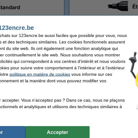
anents standard
Marqueurs perma
123encre.be
achats sur 123encre.be aussi faciles que possible pour vous, nous
Pointe biseautée
s et des techniques similaires. Les cookies fonctionnels assurent
nt du site web. Ils ont également une fonction analytique qui
1 - 5 mm (Edding 22)
2 - 5 mm (Artline 90)
er continuellement le site web. Nous souhaitons vous montrer
1 - 5 mm (Edding 3300)
2 - 7 mm (Edding 500)
icités qui correspondent à vos centres d'intérêt et nous voulons
1 - 5 mm (Schneider Maxx 233)
4 - 12 mm (Edding 800)
okies pour suivre votre comportement à l'intérieur et à l'extérieur
1,5 - 5,5 mm (Pentel N60)
5 - 15 mm (Edding 850)
Notre
politique en matière de cookies
vous informe sur ces
2 - 5 mm (Artline 30)
7,5 - 12 mm (Artline 100)
tionnement et la manière dont vous pouvez modifier vos
r accepter. Vous n’acceptez pas ? Dans ce cas, nous ne plaçons
tionnels et analytiques et utilisons des techniques similaires à
r
Accepter