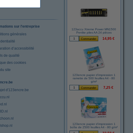
rmations sur l'entreprise
123accu Xtreme Power MN1500
Penlite piles AA 24 pièces
itions générales
14,95 €
dentialité
ration d’accessibilité
s de qualité
ique des cookies
du site
123encre papier d'impression 1
ramette de 500 feuilles A4 - 80
g/m²
ncre.be
7,25 €
ujet d'123encre.be
ccu.nl
ed.nl
3D.nl
choon.nl
123encre papier d'impression 1
lshop.nl
boîte de 2500 feuilles A4 - 80 g/m²