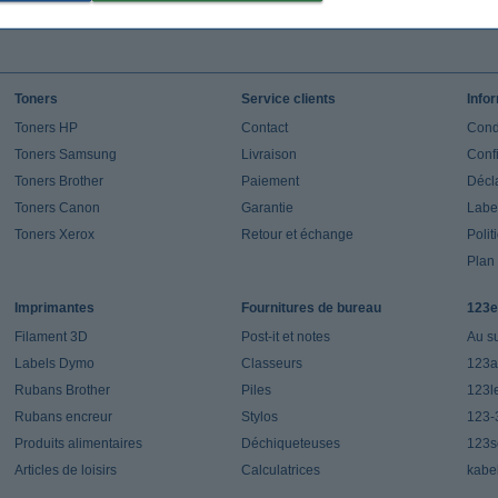
Toners
Service clients
Info
Toners HP
Contact
Cond
Toners Samsung
Livraison
Confi
Toners Brother
Paiement
Décla
Toners Canon
Garantie
Label
Toners Xerox
Retour et échange
Polit
Plan 
Imprimantes
Fournitures de bureau
123e
Filament 3D
Post-it et notes
Au s
Labels Dymo
Classeurs
123a
Rubans Brother
Piles
123l
Rubans encreur
Stylos
123-
Produits alimentaires
Déchiqueteuses
123s
Articles de loisirs
Calculatrices
kabe