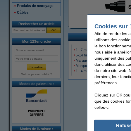
Produits de nettoyage
Câbles
Marqueurs perm
Rechercher un article
Cookies sur 
OK
Afin de rendre les 
utilisons des cookie
Mon 123encre.be
le bon fonctionneme
1 - 7 mm (marque 123encre)
nous aide à amélior
5-14 mm (marque 123encre)
uniquement des publ
Marqueurs permanents standard
donc utiliser des co
Marqueurs permanents étroits
de notre site web. 
1 - 4 mm (Schneider Maxx 133)
Mot de passe oublié ?
derniers, leur fonc
préférences.
Modes de paiement :
Cliquez sur OK pou
que des cookies fonc
celles-ci.
Refuse
Modes de livraison :