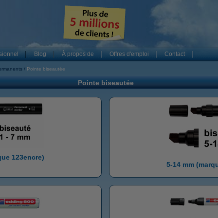
sionnel
Blog
À propos de
Offres d'emploi
Contact
ermanents
Pointe biseautée
Pointe biseautée
que 123encre)
5-14 mm (marqu