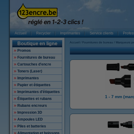
Accueil
Recycler
Imprimantes
Service clients
Profes
Accueil
Fournitures de bureau
Marqueurs p
Boutique en ligne
Promos
Fournitures de bureau
Cartouches d'encre
Toners (Laser)
Imprimantes
Papier et étiquettes
Imprimantes d'étiquettes
1 - 7 mm (mar
Étiquettes et rubans
Rubans encreurs
Impression 3D
Ampoules LED
Piles et batteries
Alimentation et boissons