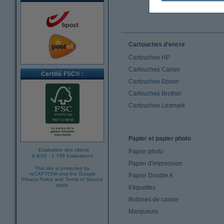
Cartouches d'encre
Cartouches HP
Cartouches Canon
Certifié FSC® :
Cartouches Epson
Cartouches Brother
Cartouches Lexmark
Papier et papier photo
Evaluation des clients
Papier photo
8.8
/
10
-
1.799 évaluations
Papier d'impression
This site is protected by
reCAPTCHA and the Google
Papier Double A
Privacy Policy
and
Terms of Service
apply.
Etiquettes
Bobines de caisse
Marqueurs