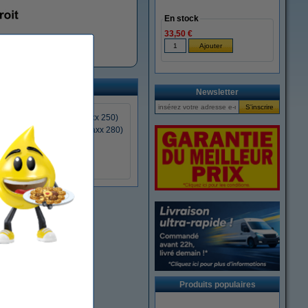
En stock
33,50 €
nents étroits
Newsletter
2 - 7 mm (Schneider Maxx 250)
4 - 12 mm (Schneider Maxx 280)
Produits populaires