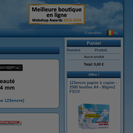
NL
S’identifier
Panier
Nombre
Produit
Aucun produit
Total:
0,00 €
Offre !
123encre papier à copier -
2500 feuilles A4 - 80g/m2
FSC®
e 123encre)