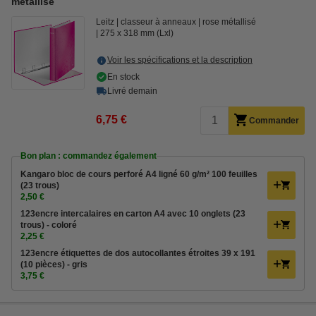
métallisé
Leitz
classeur à anneaux
rose métallisé
275 x 318 mm (Lxl)
Voir les spécifications et la description
En stock
Livré demain
6,75 €
Commander
Bon plan : commandez également
Kangaro bloc de cours perforé A4 ligné 60 g/m² 100 feuilles
(23 trous)
2,50 €
123encre intercalaires en carton A4 avec 10 onglets (23
trous) - coloré
2,25 €
123encre étiquettes de dos autocollantes étroites 39 x 191
(10 pièces) - gris
3,75 €