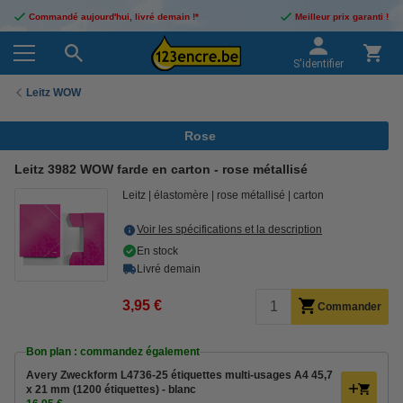
Commandé aujourd'hui, livré demain !*
Meilleur prix garanti !
S'identifier
Leitz WOW
Rose
Leitz 3982 WOW farde en carton - rose métallisé
Leitz
élastomère
rose métallisé
carton
Voir les spécifications et la description
En stock
Livré demain
3,95 €
Commander
Bon plan : commandez également
Avery Zweckform L4736-25 étiquettes multi-usages A4 45,7
x 21 mm (1200 étiquettes) - blanc