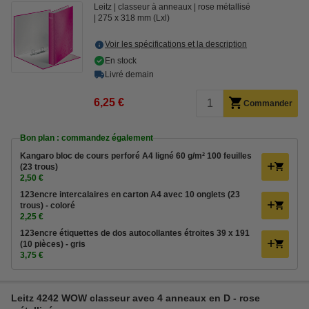
Leitz
classeur à anneaux
rose métallisé
275 x 318 mm (Lxl)
Voir les spécifications et la description
En stock
Livré demain
6,25 €
Commander
Bon plan : commandez également
Kangaro bloc de cours perforé A4 ligné 60 g/m² 100 feuilles
(23 trous)
2,50 €
123encre intercalaires en carton A4 avec 10 onglets (23
trous) - coloré
2,25 €
123encre étiquettes de dos autocollantes étroites 39 x 191
(10 pièces) - gris
3,75 €
Leitz 4242 WOW classeur avec 4 anneaux en D - rose