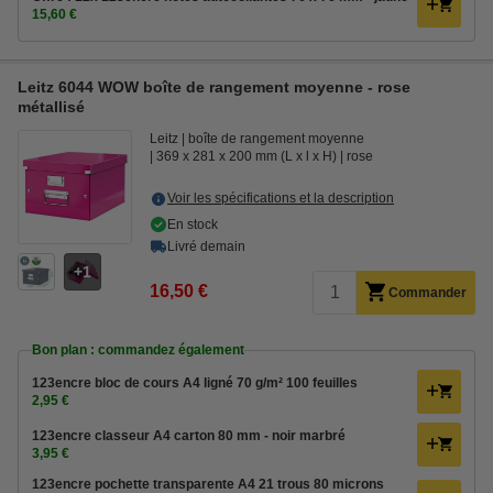
15,60 €
Leitz 6044 WOW boîte de rangement moyenne - rose
métallisé
Leitz
boîte de rangement moyenne
369 x 281 x 200 mm (L x l x H)
rose
Voir les spécifications et la description
En stock
Livré demain
1
16,50 €
Commander
Bon plan : commandez également
123encre bloc de cours A4 ligné 70 g/m² 100 feuilles
2,95 €
123encre classeur A4 carton 80 mm - noir marbré
3,95 €
123encre pochette transparente A4 21 trous 80 microns