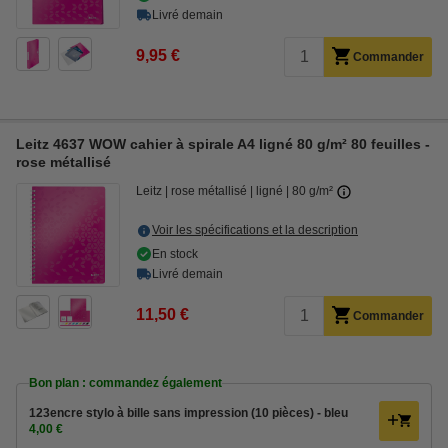
Livré demain
9,95 €
Commander
Leitz 4637 WOW cahier à spirale A4 ligné 80 g/m² 80 feuilles -
rose métallisé
Leitz
rose métallisé
ligné
80 g/m²
Voir les spécifications et la description
En stock
Livré demain
11,50 €
Commander
Bon plan : commandez également
123encre stylo à bille sans impression (10 pièces) - bleu
4,00 €