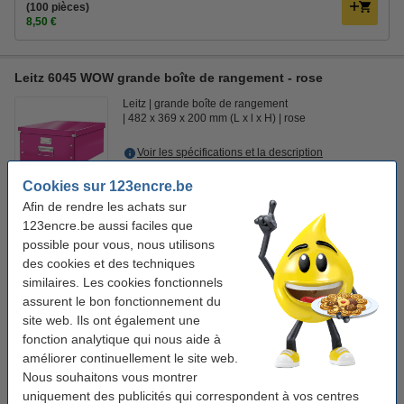
(100 pièces)
8,50 €
Leitz 6045 WOW grande boîte de rangement - rose
Leitz
grande boîte de rangement
482 x 369 x 200 mm (L x l x H)
rose
Voir les spécifications et la description
En stock
Cookies sur 123encre.be
Livré demain
Afin de rendre les achats sur
123encre.be aussi faciles que
18,50 €
Commander
possible pour vous, nous utilisons
des cookies et des techniques
Bon plan : commandez également
similaires. Les cookies fonctionnels
assurent le bon fonctionnement du
123encre bloc de cours A4 ligné 70 g/m² 100 feuilles
2,95 €
site web. Ils ont également une
fonction analytique qui nous aide à
123encre classeur A4 carton 80 mm - noir marbré
améliorer continuellement le site web.
3,95 €
Nous souhaitons vous montrer
123encre pochette transparente A4 21 trous 80 microns
uniquement des publicités qui correspondent à vos centres
(100 pièces)