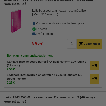
rose métallisé
Leitz
classeur à anneaux
rose métallisé
257 x 314 mm (Lxl)
Voir les spécifications et la description
En stock
Livré demain
5,95 €
Commander
Bon plan : commandez également
Kangaro bloc de cours perforé A4 ligné 60 g/m² 100 feuilles
(23 trous)
2,50 €
123encre intercalaires en carton A4 avec 10 onglets (23
trous) - coloré
2,25 €
Leitz 4241 WOW classeur avec 2 anneaux en D (40 mm) -
rose métallisé