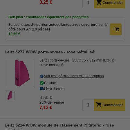
3,25 €
Commander
Bon plan : commandez également des pochettes
3L pochettes d'insertion autocollantes avec ouverture sur le
côté court A4 (10 pièces)
12,50 €
Leitz 5277 WOW porte-revues - rose métallisé
Leitz
porte-revues
258 x 75 x 312 mm (LxlxH)
rose métallisé
Voir les spécifications et la description
En stock
Livré demain
9,50 €
25% de remise
Commander
7,13 €
Leitz 5214 WOW module de classement (5 tiroirs) - rose