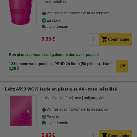
rose métallisé
Voir les spécifications et la description
En stock
Livré demain
9,95 €
Commander
Bon plan : commandez également des sacs-poubelle
123schoon sacs-poubelle PEHD 20 litres (50 pièces) - blanc
3,25 €
Leitz 4599 WOW farde en plastique A4 - rose métallisé
Leitz
élastomère
rose
polypropylène
Voir les spécifications et la description
En stock
Livré demain
5,95 €
Commander