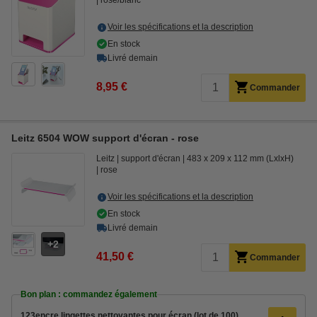
rose/blanc
Voir les spécifications et la description
En stock
Livré demain
8,95 €
Commander
Leitz 6504 WOW support d'écran - rose
Leitz
support d'écran
483 x 209 x 112 mm (LxlxH)
rose
Voir les spécifications et la description
En stock
Livré demain
2
41,50 €
Commander
Bon plan : commandez également
123encre lingettes nettoyantes pour écran (lot de 100)