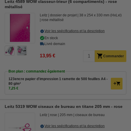
Leitz 4589 WOW classeur-trieur (6 compartiments) - rose
métallisé
Leitz
dossier de projet
38 x 254 x 330 mm (HxLxl)
rose métallisé
Voir les spécifications et la description
En stock
Livré demain
13,95 €
Commander
Bon plan : commandez également
123encre papier d'impression 1 ramette de 500 feuilles A4 -
80 g/m²
7,25 €
Leitz 5319 WOW ciseaux de bureau en titane 205 mm - rose
Leitz
rose
205 mm
ciseaux de bureau
Voir les spécifications et la description