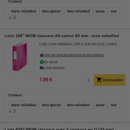
Couleur:
blanc métallisé
bleu glacier
bleu métallisé
jaune
noir
+
3
Leitz 180° WOW classeur A4 carton 80 mm - rose métallisé
Leitz
rose métallisé
285 x 318 mm (Lxl)
carton
Voir les spécifications et la description
En stock
Livré demain
7,95 €
Commander
Couleur:
blanc métallisé
bleu glacier
bleu métallisé
jaune
noir
+
3
Leitz 4257 WOW classeur avec 2 anneaux en O (32 mm) -