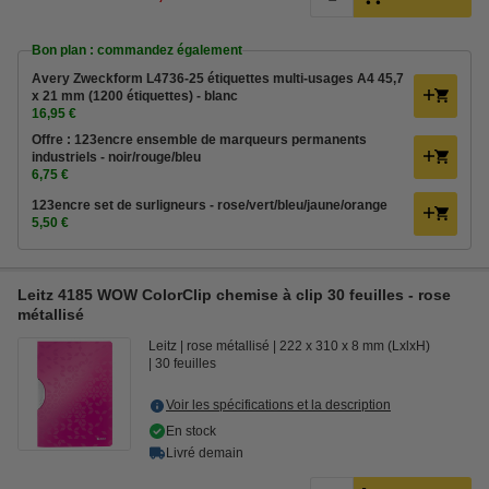
Bon plan : commandez également
Avery Zweckform L4736-25 étiquettes multi-usages A4 45,7
x 21 mm (1200 étiquettes) - blanc
16,95 €
Offre : 123encre ensemble de marqueurs permanents
industriels - noir/rouge/bleu
6,75 €
123encre set de surligneurs - rose/vert/bleu/jaune/orange
5,50 €
Leitz 4185 WOW ColorClip chemise à clip 30 feuilles - rose
métallisé
Leitz
rose métallisé
222 x 310 x 8 mm (LxlxH)
30 feuilles
Voir les spécifications et la description
En stock
Livré demain