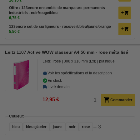
16,95 €
Offre : 123encre ensemble de marqueurs permanents
industriels - noir/rouge/bleu
6,75 €
123encre set de surligneurs - rose/vert/bleu/jaune/orange
5,50 €
Leitz 1107 Active WOW classeur A4 50 mm - rose métallisé
Leitz
rose
308 x 318 mm (Lxl)
plastique
Voir les spécifications et la description
En stock
Livré demain
12,95 €
Commander
Couleur:
+
3
bleu
bleu glacier
jaune
noir
rose