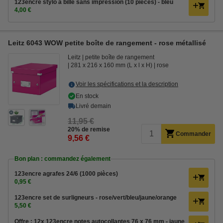
123encre stylo à bille sans impression (10 pièces) - bleu
4,00 €
Leitz 6043 WOW petite boîte de rangement - rose métallisé
Leitz
petite boîte de rangement
281 x 216 x 160 mm (L x l x H)
rose
Voir les spécifications et la description
En stock
Livré demain
11,95 €
20% de remise
Commander
9,56 €
Bon plan : commandez également
123encre agrafes 24/6 (1000 pièces)
0,95 €
123encre set de surligneurs - rose/vert/bleu/jaune/orange
5,50 €
Offre : 12x 123encre notes autocollantes 76 x 76 mm - jaune