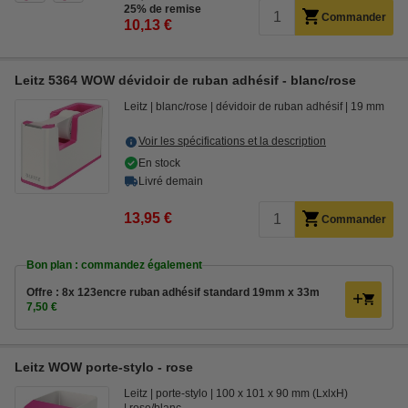
25% de remise
Commander
10,13 €
Leitz 5364 WOW dévidoir de ruban adhésif - blanc/rose
Leitz
blanc/rose
dévidoir de ruban adhésif
19 mm
Voir les spécifications et la description
En stock
Livré demain
13,95 €
Commander
Bon plan : commandez également
Offre : 8x 123encre ruban adhésif standard 19mm x 33m
7,50 €
Leitz WOW porte-stylo - rose
Leitz
porte-stylo
100 x 101 x 90 mm (LxlxH)