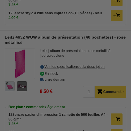
80 g/m²
7,25 €
123encre stylo à bille sans impression (10 pièces) - bleu
4,00 €
Leitz 4632 WOW album de présentation (40 pochettes) - rose
métallisé
Leitz
album de présentation
rose métallisé
polypropylène
Voir les spécifications et la description
En stock
Livré demain
1
8,50 €
Commander
Bon plan : commandez également
123encre papier d'impression 1 ramette de 500 feuilles A4 -
80 g/m²
7,25 €