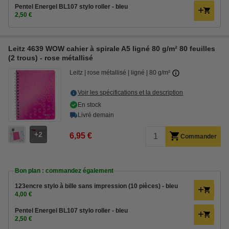
Pentel Energel BL107 stylo roller - bleu
2,50 €
Leitz 4639 WOW cahier à spirale A5 ligné 80 g/m² 80 feuilles
(2 trous) - rose métallisé
Leitz
rose métallisé
ligné
80 g/m²
Voir les spécifications et la description
En stock
Livré demain
2
6,95 €
Commander
Bon plan : commandez également
123encre stylo à bille sans impression (10 pièces) - bleu
4,00 €
Pentel Energel BL107 stylo roller - bleu
2,50 €