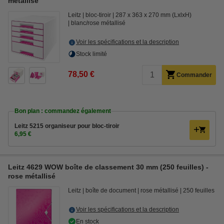
métallisé
Leitz
bloc-tiroir
287 x 363 x 270 mm (LxlxH)
blanc/rose métallisé
Voir les spécifications et la description
Stock limité
78,50 €
Commander
Bon plan : commandez également
Leitz 5215 organiseur pour bloc-tiroir
6,95 €
Leitz 4629 WOW boîte de classement 30 mm (250 feuilles) -
rose métallisé
Leitz
boîte de document
rose métallisé
250 feuilles
Voir les spécifications et la description
En stock