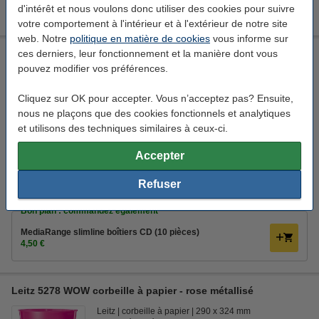
d'intérêt et nous voulons donc utiliser des cookies pour suivre
8,50 €
votre comportement à l'intérieur et à l'extérieur de notre site
web. Notre
politique en matière de cookies
vous informe sur
ces derniers, leur fonctionnement et la manière dont vous
Leitz 6041 WOW boîte pour CD - rose métallisé
pouvez modifier vos préférences.
Leitz
136 x 352 x 143 mm (LxlxH)
carton recouvert de PP
Coffret CD
Cliquez sur OK pour accepter. Vous n’acceptez pas? Ensuite,
nous ne plaçons que des cookies fonctionnels et analytiques
Voir les spécifications et la description
et utilisons des techniques similaires à ceux-ci.
En stock
Livré demain
Accepter
1
8,95 €
Commander
Refuser
Bon plan : commandez également
MediaRange slimline boîtiers CD (10 pièces)
4,50 €
Leitz 5278 WOW corbeille à papier - rose métallisé
Leitz
corbeille à papier
290 x 324 mm