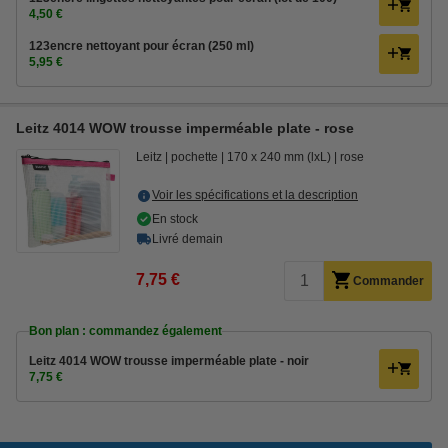
4,50 €
123encre nettoyant pour écran (250 ml)
5,95 €
Leitz 4014 WOW trousse imperméable plate - rose
Leitz
pochette
170 x 240 mm (lxL)
rose
Voir les spécifications et la description
En stock
Livré demain
7,75 €
Commander
Bon plan : commandez également
Leitz 4014 WOW trousse imperméable plate - noir
7,75 €