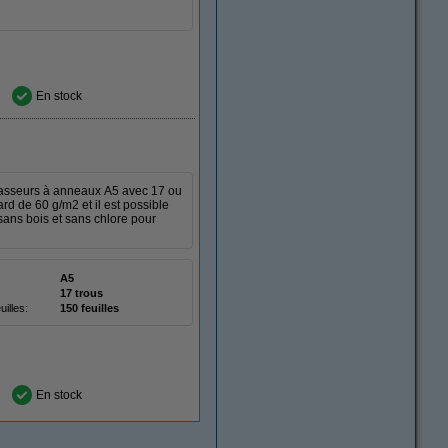
En stock
classeurs à anneaux A5 avec 17 ou
d de 60 g/m2 et il est possible
sans bois et sans chlore pour
A5
17 trous
illes:
150 feuilles
En stock