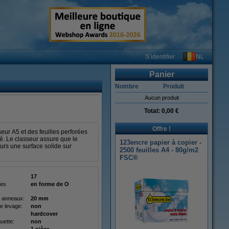
NL
S’identifier
Panier
Nombre
Produit
Aucun produit
Total:
0,00 €
Offre !
ur A5 et des feuilles perforées
né. Le classeur assure que le
123encre papier à copier -
urs une surface solide sur
2500 feuilles A4 - 80g/m2
FSC®
17
des
en forme de O
 anneaux:
20 mm
e levage:
non
hardcover
quette:
non