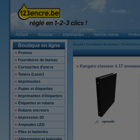
Accueil
Recycler
Imprimantes
Service clients
Profes
Accueil
Fournitures de bureau
Fournitures s
Boutique en ligne
Promos
Fournitures de bureau
Kangaro classeur à 17 anneaux 
Cartouches d'encre
Toners (Laser)
Imprimantes
Papier et étiquettes
Imprimantes d'étiquettes
Étiquettes et rubans
Rubans encreurs
Impression 3D
agrandir
Ampoules LED
Piles et batteries
Alimentation et boissons