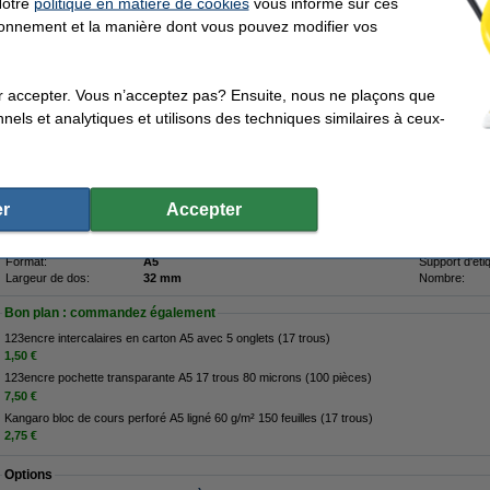
Notre
politique en matière de cookies
vous informe sur ces
en O en carton (A5) - rouge
tionnement et la manière dont vous pouvez modifier vos
Description
Ce classeur à anneaux rouge A5 avec 17 anneaux est pratique pour du papier clas
avec 17 trous. Le classeur robuste est fait de carton dur, recouvert de papier lami
r accepter. Vous n’acceptez pas? Ensuite, nous ne plaçons que
papier reste droit et propre en route ou dans votre sac. Vous avez également toujo
laquelle écrire.
nels et analytiques et utilisons des techniques similaires à ceux-
Caractéristiques
Marque:
Kangaro
Anneaux:
Type:
classeur à anneaux
Mécanisme 
anneaux:
r
Accepter
Couleur:
rouge
Diamètre des
Dimensions:
203 x 247 mm (Lxl)
Mécanisme d
Matière:
carton
Couverture:
Format:
A5
Support d'éti
Largeur de dos:
32 mm
Nombre:
Bon plan : commandez également
123encre intercalaires en carton A5 avec 5 onglets (17 trous)
1,50 €
123encre pochette transparante A5 17 trous 80 microns (100 pièces)
7,50 €
Kangaro bloc de cours perforé A5 ligné 60 g/m² 150 feuilles (17 trous)
2,75 €
Options