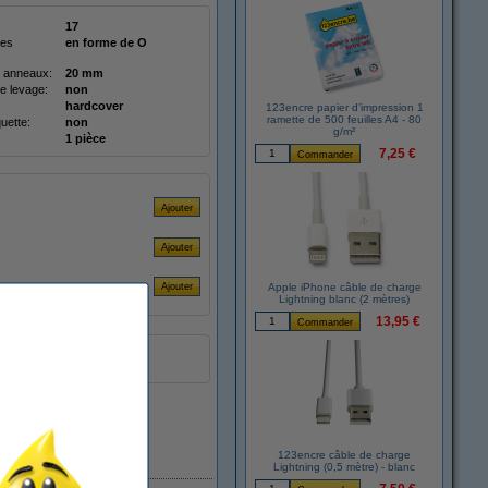
17
des
en forme de O
 anneaux:
20 mm
e levage:
non
hardcover
123encre papier d'impression 1
ramette de 500 feuilles A4 - 80
quette:
non
g/m²
1 pièce
7,25 €
Apple iPhone câble de charge
Lightning blanc (2 mètres)
13,95 €
En stock
123encre câble de charge
Lightning (0,5 mètre) - blanc