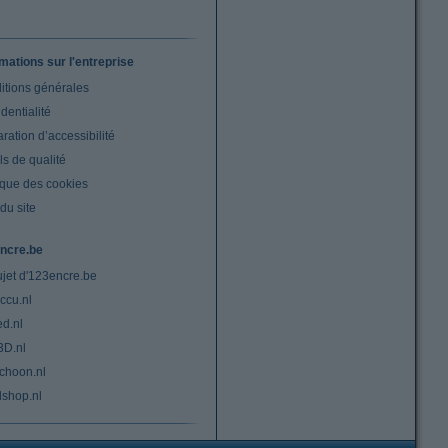
rmations sur l'entreprise
itions générales
dentialité
ration d’accessibilité
s de qualité
ique des cookies
du site
ncre.be
ujet d'123encre.be
ccu.nl
ed.nl
3D.nl
choon.nl
lshop.nl