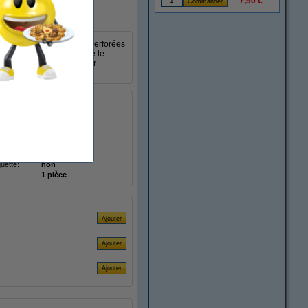
7,50 €
seur A5 et des feuilles perforées
né. Le classeur assure que le
urs une surface solide sur
17
des
en forme de O
 anneaux:
20 mm
e levage:
non
hardcover
quette:
non
1 pièce