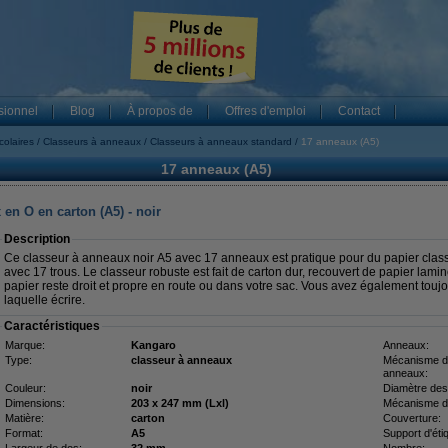
sionnel
Blog
À propos de
Offres d'emploi
Contact
colaires
Classeurs à anneaux
Classeurs à anneaux standard
17 anneaux (A5)
17 anneaux (A5)
en O en carton (A5) - noir
Description
Ce classeur à anneaux noir A5 avec 17 anneaux est pratique pour du papier classe
avec 17 trous. Le classeur robuste est fait de carton dur, recouvert de papier lami
papier reste droit et propre en route ou dans votre sac. Vous avez également toujo
laquelle écrire.
Caractéristiques
Marque:
Kangaro
Anneaux:
Type:
classeur à anneaux
Mécanisme 
anneaux:
Couleur:
noir
Diamètre des
Dimensions:
203 x 247 mm (Lxl)
Mécanisme d
Matière:
carton
Couverture:
Format:
A5
Support d'éti