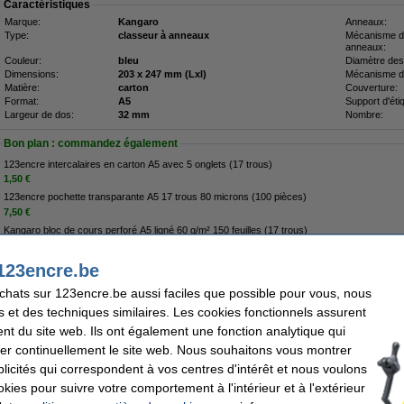
Caractéristiques
Marque:
Kangaro
Anneaux:
Type:
classeur à anneaux
Mécanisme 
anneaux:
Couleur:
bleu
Diamètre des
Dimensions:
203 x 247 mm (Lxl)
Mécanisme d
Matière:
carton
Couverture:
Format:
A5
Support d'éti
Largeur de dos:
32 mm
Nombre:
Bon plan : commandez également
123encre intercalaires en carton A5 avec 5 onglets (17 trous)
1,50 €
123encre pochette transparante A5 17 trous 80 microns (100 pièces)
7,50 €
Kangaro bloc de cours perforé A5 ligné 60 g/m² 150 feuilles (17 trous)
2,75 €
123encre.be
Options
achats sur 123encre.be aussi faciles que possible pour vous, nous
papier pour classeur à anneaux
pochettes transparentes
s et des techniques similaires. Les cookies fonctionnels assurent
nt du site web. Ils ont également une fonction analytique qui
Livré demain
er continuellement le site web. Nous souhaitons vous montrer
4,50 €
icités qui correspondent à vos centres d'intérêt et nous voulons
,72 € hors 21% de TVA
okies pour suivre votre comportement à l'intérieur et à l'extérieur