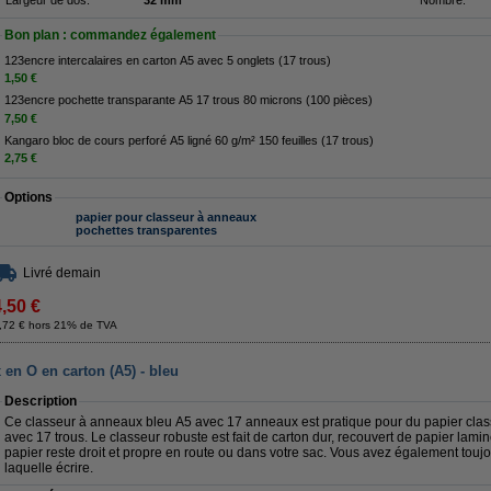
Largeur de dos:
32 mm
Nombre:
Bon plan : commandez également
123encre intercalaires en carton A5 avec 5 onglets (17 trous)
1,50 €
123encre pochette transparante A5 17 trous 80 microns (100 pièces)
7,50 €
Kangaro bloc de cours perforé A5 ligné 60 g/m² 150 feuilles (17 trous)
2,75 €
Options
papier pour classeur à anneaux
pochettes transparentes
Livré demain
4,50 €
,72 € hors 21% de TVA
en O en carton (A5) - bleu
Description
Ce classeur à anneaux bleu A5 avec 17 anneaux est pratique pour du papier class
avec 17 trous. Le classeur robuste est fait de carton dur, recouvert de papier lami
papier reste droit et propre en route ou dans votre sac. Vous avez également toujo
laquelle écrire.