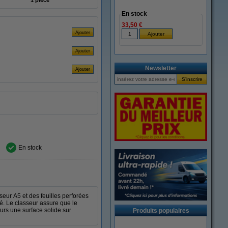
1 pièce
En stock
33,50 €
Newsletter
En stock
eur A5 et des feuilles perforées
né. Le classeur assure que le
urs une surface solide sur
Produits populaires