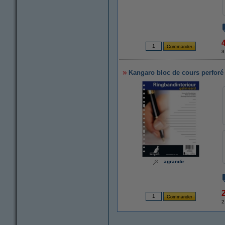
3
Kangaro bloc de cours perforé A
agrandir
2