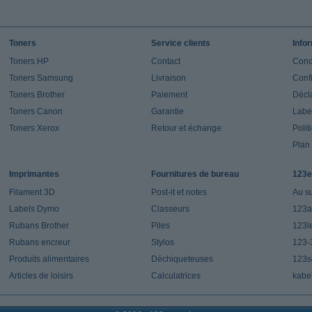
Toners
Service clients
Info
Toners HP
Contact
Cond
Toners Samsung
Livraison
Confi
Toners Brother
Paiement
Décla
Toners Canon
Garantie
Label
Toners Xerox
Retour et échange
Polit
Plan 
Imprimantes
Fournitures de bureau
123e
Filament 3D
Post-it et notes
Au s
Labels Dymo
Classeurs
123a
Rubans Brother
Piles
123l
Rubans encreur
Stylos
123-
Produits alimentaires
Déchiqueteuses
123s
Articles de loisirs
Calculatrices
kabe