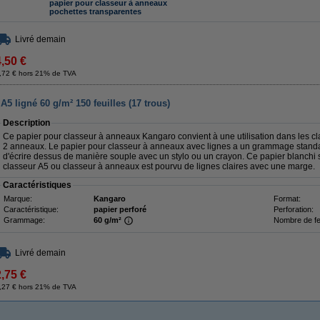
papier pour classeur à anneaux
pochettes transparentes
Livré demain
4,50 €
,72 € hors 21% de TVA
5 ligné 60 g/m² 150 feuilles (17 trous)
Description
Ce papier pour classeur à anneaux Kangaro convient à une utilisation dans les 
2 anneaux. Le papier pour classeur à anneaux avec lignes a un grammage standar
d'écrire dessus de manière souple avec un stylo ou un crayon. Ce papier blanchi 
classeur A5 ou classeur à anneaux est pourvu de lignes claires avec une marge.
Caractéristiques
Marque:
Kangaro
Format:
Caractéristique:
papier perforé
Perforation:
Grammage:
60 g/m²
Nombre de feu
Livré demain
2,75 €
,27 € hors 21% de TVA