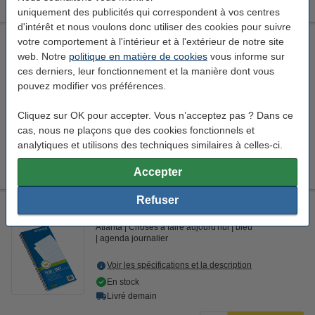
uniquement des publicités qui correspondent à vos centres
d'intérêt et nous voulons donc utiliser des cookies pour suivre
Offre : 5x Atlanta things to do today (125 feuilles)
votre comportement à l'intérieur et à l'extérieur de notre site
web. Notre
politique en matière de cookies
vous informe sur
Atlanta
Choses à faire aujourd'hui
bleu
ces derniers, leur fonctionnement et la manière dont vous
agenda journalier
pouvez modifier vos préférences.
Voir les spécifications et la description
Cliquez sur OK pour accepter. Vous n’acceptez pas ? Dans ce
En stock
Livré demain
cas, nous ne plaçons que des cookies fonctionnels et
analytiques et utilisons des techniques similaires à celles-ci.
39,50 €
Commander
Accepter
Refuser
Atlanta things to do today (125 feuilles)
Atlanta
Choses à faire aujourd'hui
bleu
agenda journalier
Voir les spécifications et la description
En stock
Livré demain