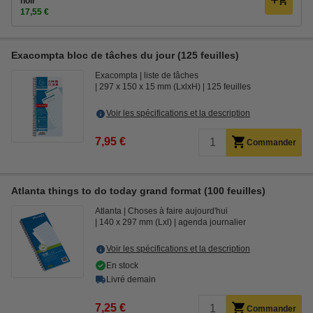
noir
17,55 €
Exacompta bloc de tâches du jour (125 feuilles)
Exacompta
liste de tâches
297 x 150 x 15 mm (LxlxH)
125 feuilles
Voir les spécifications et la description
7,95 €
Commander
Atlanta things to do today grand format (100 feuilles)
Atlanta
Choses à faire aujourd'hui
140 x 297 mm (Lxl)
agenda journalier
Voir les spécifications et la description
En stock
Livré demain
7,25 €
Commander