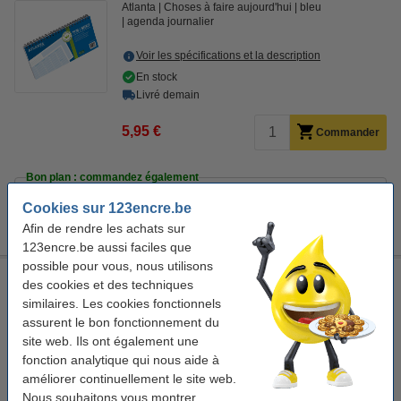
Atlanta
Choses à faire aujourd'hui
bleu
agenda journalier
Voir les spécifications et la description
En stock
Livré demain
5,95 €
Commander
Bon plan : commandez également
123encre stylo à bille sans impression (10 pièces) - bleu
Cookies sur 123encre.be
4,00 €
Afin de rendre les achats sur
123encre.be aussi faciles que
possible pour vous, nous utilisons
Atlanta carnet à faire ce jour (125 feuilles)
des cookies et des techniques
similaires. Les cookies fonctionnels
Atlanta
Choses à faire aujourd'hui
bleu
agenda journalier
assurent le bon fonctionnement du
site web. Ils ont également une
Voir les spécifications et la description
fonction analytique qui nous aide à
améliorer continuellement le site web.
7,25 €
Commander
Nous souhaitons vous montrer