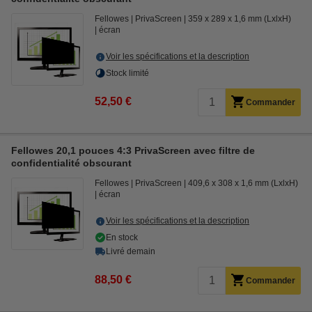
Fellowes
PrivaScreen
359 x 289 x 1,6 mm (LxlxH)
écran
Voir les spécifications et la description
Stock limité
52,50 €
Commander
Fellowes 20,1 pouces 4:3 PrivaScreen avec filtre de
confidentialité obscurant
Fellowes
PrivaScreen
409,6 x 308 x 1,6 mm (LxlxH)
écran
Voir les spécifications et la description
En stock
Livré demain
88,50 €
Commander