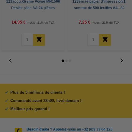
123accu Xtreme Power MN1500
123encre papier d'impression 1
Penlite piles AA 24 pièces
ramette de 500 feuilles A4 - 80
g/m²
14,95 €
7,25 €
Inclus : 21% de TVA
Inclus : 21% de TVA
Plus de 5 millions de clients !
Commandé avant 22h00, livré demain !
Meilleur prix garanti !
Besoin d’aide ? Appelez-nous au +32 (0)9 39 64 123