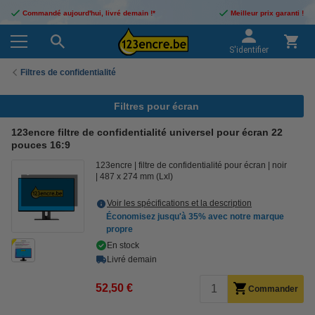
Commandé aujourd'hui, livré demain !*
Meilleur prix garanti !
S'identifier
Filtres de confidentialité
Filtres pour écran
123encre filtre de confidentialité universel pour écran 22
pouces 16:9
123encre
filtre de confidentialité pour écran
noir
487 x 274 mm (Lxl)
Voir les spécifications et la description
Économisez jusqu'à
35%
avec notre marque
propre
En stock
Livré demain
52,50 €
Commander