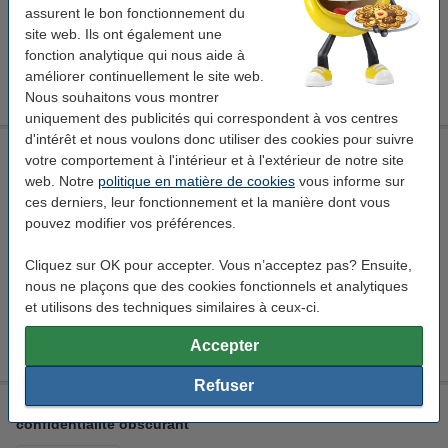
assurent le bon fonctionnement du
En stock
site web. Ils ont également une
Livré demain
fonction analytique qui nous aide à
améliorer continuellement le site web.
95,50 €
Commander
Nous souhaitons vous montrer
uniquement des publicités qui correspondent à vos centres
d'intérêt et nous voulons donc utiliser des cookies pour suivre
Fellowes 23,8 pouces 16:9 PrivaScreen avec filtre de
votre comportement à l'intérieur et à l'extérieur de notre site
confidentialité obscurant
web. Notre
politique en matière de cookies
vous informe sur
Fellowes
PrivaScreen
527,1 x 296,9 mm (Lxl)
ces derniers, leur fonctionnement et la manière dont vous
écran
pouvez modifier vos préférences.
Voir les spécifications et la description
Cliquez sur OK pour accepter. Vous n’acceptez pas? Ensuite,
En stock
nous ne plaçons que des cookies fonctionnels et analytiques
Livré demain
et utilisons des techniques similaires à ceux-ci.
80,50 €
Commander
Accepter
Refuser
Fellowes 26 pouces 16:10 PrivaScreen avec filtre de
confidentialité obscurant