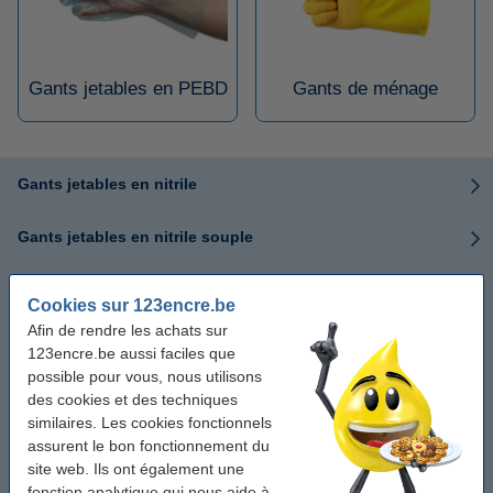
Gants jetables en PEBD
Gants de ménage
Gants jetables en nitrile
Gants jetables en nitrile souple
Gants jetables en latex
Cookies sur 123encre.be
Afin de rendre les achats sur
Gants jetables en vitrile
123encre.be aussi faciles que
possible pour vous, nous utilisons
Gants jetables en vinyle
des cookies et des techniques
similaires. Les cookies fonctionnels
assurent le bon fonctionnement du
Gants jetables en PEHD
site web. Ils ont également une
fonction analytique qui nous aide à