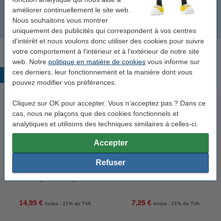
Gants jetables en PEBD
améliorer continuellement le site web.
Nous souhaitons vous montrer
Gants de ménage
uniquement des publicités qui correspondent à vos centres
d'intérêt et nous voulons donc utiliser des cookies pour suivre
votre comportement à l'intérieur et à l'extérieur de notre site
web. Notre
politique en matière de cookies
vous informe sur
ces derniers, leur fonctionnement et la manière dont vous
Produits populaires
pouvez modifier vos préférences.
Cliquez sur OK pour accepter. Vous n’acceptez pas ? Dans ce
cas, nous ne plaçons que des cookies fonctionnels et
analytiques et utilisons des techniques similaires à celles-ci.
Accepter
Refuser
123accu Xtreme Power MN1500
123encre papier d'impression 1
Penlite piles AA 24 pièces
ramette de 500 feuilles A4 - 80
g/m²
14,95 €
7,25 €
Inclus : 21% de TVA
Inclus : 21% de TVA