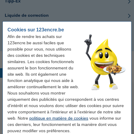
Tipp-Ex
Liquide de correction
Cookies sur 123encre.be
Stylos correcteur
Afin de rendre les achats sur
123encre.be aussi faciles que
Effaceurs
possible pour vous, nous utilisons
des cookies et des techniques
similaires. Les cookies fonctionnels
assurent le bon fonctionnement du
Produits populaires
site web. Ils ont également une
fonction analytique qui nous aide à
améliorer continuellement le site web.
Nous souhaitons vous montrer
uniquement des publicités qui correspondent à vos centres
d'intérêt et nous voulons donc utiliser des cookies pour suivre
votre comportement à l'intérieur et à l'extérieur de notre site
web. Notre
politique en matière de cookies
vous informe sur
ces derniers, leur fonctionnement et la manière dont vous
123accu Xtreme Power MN1500
123encre papier d'impression 1
pouvez modifier vos préférences.