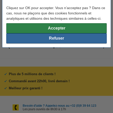
Penlite piles AA 24 pièces
ramette de 500 feuilles A4 - 80
g/m²
Cliquez sur OK pour accepter. Vous n’acceptez pas ? Dans ce
cas, nous ne plaçons que des cookies fonctionnels et
14,95 €
7,25 €
Inclus : 21% de TVA
Inclus : 21% de TVA
analytiques et utilisons des techniques similaires à celles-ci.
Accepter
Refuser
Plus de 5 millions de clients !
Commandé avant 22h00, livré demain !
Meilleur prix garanti !
Besoin d’aide ? Appelez-nous au +32 (0)9 39 64 123
Les jours ouvrés de 8h30 à 17h