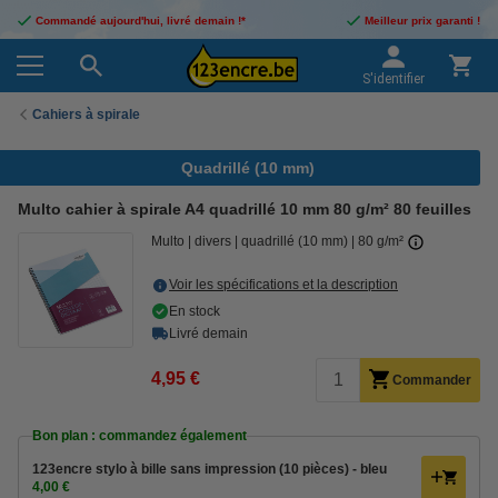
Commandé aujourd'hui, livré demain !*
Meilleur prix garanti !
S'identifier
Cahiers à spirale
Quadrillé (10 mm)
Multo cahier à spirale A4 quadrillé 10 mm 80 g/m² 80 feuilles
Multo
divers
quadrillé (10 mm)
80 g/m²
Voir les spécifications et la description
En stock
Livré demain
4,95 €
Commander
Bon plan : commandez également
123encre stylo à bille sans impression (10 pièces) - bleu
4,00 €