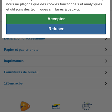
nous ne plaçons que des cookies fonctionnels et analytiques
Toners
et utilisons des techniques similaires à ceux-ci.
Service clients
Accepter
Informations sur l'entreprise
Refuser
Déclaration d’accessibilité
Papier et papier photo
Imprimantes
Fournitures de bureau
123encre.be