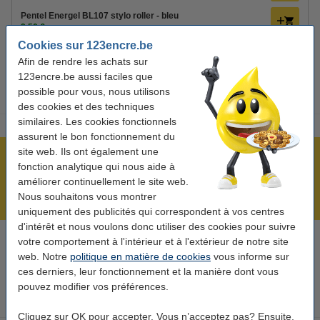
Pentel Energel BL107 stylo roller - bleu
2,50 €
Cookies sur 123encre.be
123encre DR-D1 calculatrice de bureau
Afin de rendre les achats sur
9,95 €
123encre.be aussi faciles que
possible pour vous, nous utilisons
des cookies et des techniques
similaires. Les cookies fonctionnels
assurent le bon fonctionnement du
site web. Ils ont également une
Plus de 5 millions de clients !
fonction analytique qui nous aide à
Commandé avant 22h00, livré demain !
améliorer continuellement le site web.
Nous souhaitons vous montrer
Meilleur prix garanti !
uniquement des publicités qui correspondent à vos centres
d'intérêt et nous voulons donc utiliser des cookies pour suivre
votre comportement à l'intérieur et à l'extérieur de notre site
Besoin d’aide ? Appelez-nous au +32 (0)9 39 64 123
web. Notre
politique en matière de cookies
vous informe sur
Les jours ouvrés de 8h30 à 17h
ces derniers, leur fonctionnement et la manière dont vous
pouvez modifier vos préférences.
Cartouches d'encre
Cliquez sur OK pour accepter. Vous n’acceptez pas? Ensuite,