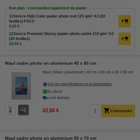
Bon plan : commandez également du papier
123encre High Color papier photo mat 125 g/m² A3 (20
feuilles) FSC®
9,95 €
123encre Premium Glossy papier photo satiné 210 g/m² A3
(20 feuilles)
20,50 €
Maul cadre photo en aluminium 40 x 60 cm
Maul
blanc
aluminium
40 cm x 60 cm x 40 x 60 cm
Voir les spécifications et la description
En stock
Livré demain
2
22,50 €
Commander
Maul cadre photo en aluminium 50 x 70 cm