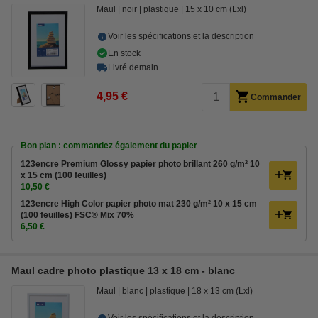
Maul
noir
plastique
15 x 10 cm (Lxl)
Voir les spécifications et la description
En stock
Livré demain
4,95 €
Commander
Bon plan : commandez également du papier
123encre Premium Glossy papier photo brillant 260 g/m² 10
x 15 cm (100 feuilles)
10,50 €
123encre High Color papier photo mat 230 g/m² 10 x 15 cm
(100 feuilles) FSC® Mix 70%
6,50 €
Maul cadre photo plastique 13 x 18 cm - blanc
Maul
blanc
plastique
18 x 13 cm (Lxl)