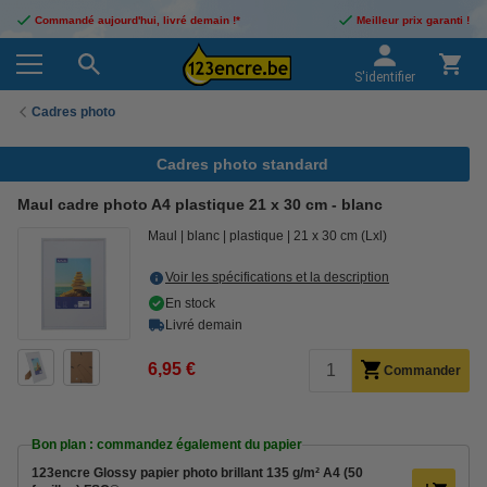
Commandé aujourd'hui, livré demain !*
Meilleur prix garanti !
S'identifier
Cadres photo
Cadres photo standard
Maul cadre photo A4 plastique 21 x 30 cm - blanc
Maul
blanc
plastique
21 x 30 cm (Lxl)
Voir les spécifications et la description
En stock
Livré demain
6,95 €
Commander
Bon plan : commandez également du papier
123encre Glossy papier photo brillant 135 g/m² A4 (50