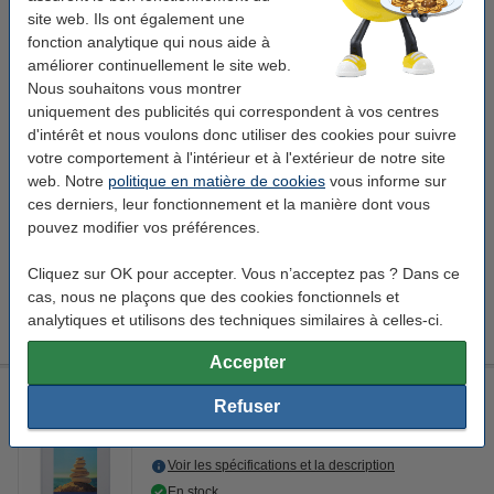
site web. Ils ont également une
Voir les spécifications et la description
fonction analytique qui nous aide à
En stock
améliorer continuellement le site web.
Livré demain
Nous souhaitons vous montrer
uniquement des publicités qui correspondent à vos centres
1
8,25 €
Commander
d'intérêt et nous voulons donc utiliser des cookies pour suivre
votre comportement à l'intérieur et à l'extérieur de notre site
web. Notre
politique en matière de cookies
vous informe sur
Bon plan : commandez également du papier
ces derniers, leur fonctionnement et la manière dont vous
pouvez modifier vos préférences.
123encre Glossy papier photo brillant 135 g/m² A4 (50
feuilles) FSC®
9,50 €
Cliquez sur OK pour accepter. Vous n’acceptez pas ? Dans ce
123encre High Color papier photo mat 180 g/m² A4 (100
cas, nous ne plaçons que des cookies fonctionnels et
feuilles) FSC® Mix 70%
analytiques et utilisons des techniques similaires à celles-ci.
13,50 €
Accepter
Maul cadre photo plastique 30 x 40 cm - blanc
Refuser
Maul
blanc
plastique
30 x 40 cm (Lxl)
Voir les spécifications et la description
En stock