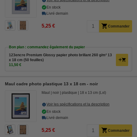
Voir les spécifications et la description
En stock
Livré demain
5,25 €
Commander
Bon plan : commandez également du papier
123encre Premium Glossy papier photo brillant 260 g/m² 13
x 18 cm (50 feuilles)
11,50 €
Maul cadre photo plastique 13 x 18 cm - noir
Maul
noir
plastique
18 x 13 cm (Lxl)
Voir les spécifications et la description
En stock
Livré demain
5,25 €
Commander