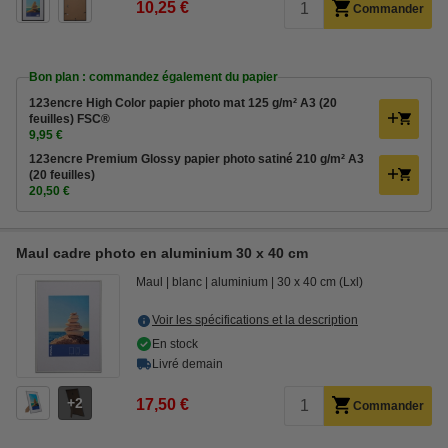
10,25 €
Commander
Bon plan : commandez également du papier
123encre High Color papier photo mat 125 g/m² A3 (20
feuilles) FSC®
9,95 €
123encre Premium Glossy papier photo satiné 210 g/m² A3
(20 feuilles)
20,50 €
Maul cadre photo en aluminium 30 x 40 cm
Maul
blanc
aluminium
30 x 40 cm (Lxl)
Voir les spécifications et la description
En stock
Livré demain
2
17,50 €
Commander