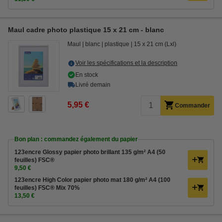
Maul cadre photo plastique 15 x 21 cm - blanc
Maul
blanc
plastique
15 x 21 cm (Lxl)
Voir les spécifications et la description
En stock
Livré demain
5,95 €
Commander
Bon plan : commandez également du papier
123encre Glossy papier photo brillant 135 g/m² A4 (50
feuilles) FSC®
9,50 €
123encre High Color papier photo mat 180 g/m² A4 (100
feuilles) FSC® Mix 70%
13,50 €