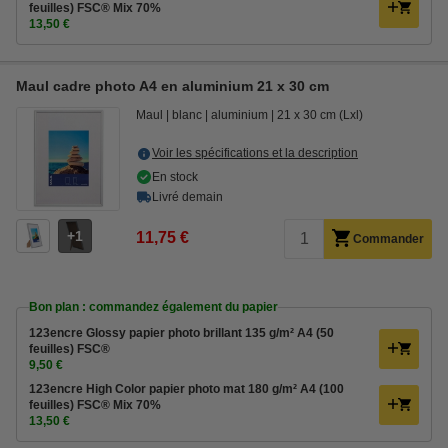
feuilles) FSC® Mix 70%
13,50 €
Maul cadre photo A4 en aluminium 21 x 30 cm
Maul
blanc
aluminium
21 x 30 cm (Lxl)
Voir les spécifications et la description
En stock
Livré demain
1
11,75 €
Commander
Bon plan : commandez également du papier
123encre Glossy papier photo brillant 135 g/m² A4 (50
feuilles) FSC®
9,50 €
123encre High Color papier photo mat 180 g/m² A4 (100
feuilles) FSC® Mix 70%
13,50 €