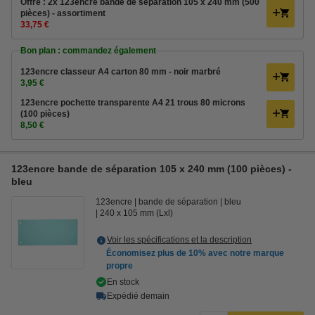
Offre : 2x 123encre bande de séparation 105 x 240 mm (500
pièces) - assortiment
33,75 €
Bon plan : commandez également
123encre classeur A4 carton 80 mm - noir marbré
3,95 €
123encre pochette transparente A4 21 trous 80 microns
(100 pièces)
8,50 €
123encre bande de séparation 105 x 240 mm (100 pièces) -
bleu
123encre
bande de séparation
bleu
240 x 105 mm (Lxl)
Voir les spécifications et la description
Économisez plus de
10%
avec notre marque
propre
En stock
Expédié demain