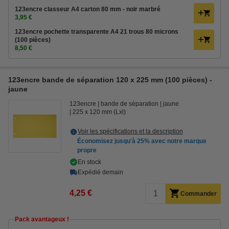
123encre classeur A4 carton 80 mm - noir marbré
3,95 €
123encre pochette transparente A4 21 trous 80 microns
(100 pièces)
8,50 €
123encre bande de séparation 120 x 225 mm (100 pièces) -
jaune
123encre
bande de séparation
jaune
225 x 120 mm (Lxl)
Voir les spécifications et la description
Économisez jusqu'à
25%
avec notre marque
propre
En stock
Expédié demain
4,25 €
Commander
Pack avantageux !