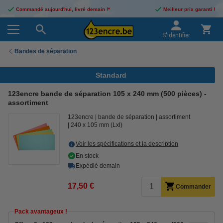
Commandé aujourd'hui, livré demain !*
Meilleur prix garanti !
S'identifier
Bandes de séparation
Standard
123encre bande de séparation 105 x 240 mm (500 pièces) -
assortiment
123encre
bande de séparation
assortiment
240 x 105 mm (Lxl)
Voir les spécifications et la description
En stock
Expédié demain
17,50 €
Commander
Pack avantageux !