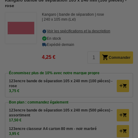
Kangaro bande de séparation 105 x 240 mm (100 pièces) -
rose
Kangaro
bande de séparation
rose
240 x 105 mm (Lxl)
Voir les spécifications et la description
En stock
Expédié demain
4,25 €
Commander
Économisez plus de
10%
avec notre marque propre
123encre bande de séparation 105 x 240 mm (100 pièces) -
rose
3,75 €
Bon plan : commandez également
123encre bande de séparation 105 x 240 mm (500 pièces) -
assortiment
17,50 €
123encre classeur A4 carton 80 mm - noir marbré
3,95 €