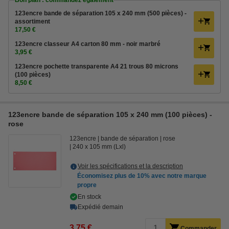
Bon plan : commandez également
123encre bande de séparation 105 x 240 mm (500 pièces) -
assortiment
17,50 €
123encre classeur A4 carton 80 mm - noir marbré
3,95 €
123encre pochette transparente A4 21 trous 80 microns
(100 pièces)
8,50 €
123encre bande de séparation 105 x 240 mm (100 pièces) -
rose
123encre
bande de séparation
rose
240 x 105 mm (Lxl)
Voir les spécifications et la description
Économisez plus de
10%
avec notre marque
propre
En stock
Expédié demain
3,75 €
Commander