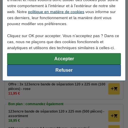
rose
votre comportement à l'intérieur et à l'extérieur de notre site
web. Notre
politique en matière de cookies
vous informe sur
123encre
bande de séparation
rose
225 x 120 mm (Lxl)
ces derniers, leur fonctionnement et la manière dont vous
pouvez modifier vos préférences.
Voir les spécifications et la description
Économisez jusqu'à
25%
avec notre marque
Cliquez sur OK pour accepter. Vous n’acceptez pas ? Dans ce
propre
cas, nous ne plaçons que des cookies fonctionnels et
En stock
analytiques et utilisons des techniques similaires à celles-ci.
Expédié demain
Accepter
4,25 €
Commander
Refuser
Pack avantageux !
Offre : 3x 123encre bande de séparation 120 x 225 mm (100
pièces) - rose
11,95 €
Bon plan : commandez également
123encre bande de séparation 120 x 225 mm (500 pièces) -
assortiment
18,95 €