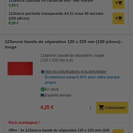
123encre classeur A4 carton 80 mm - noir marbré
3,95 €
123encre pochette transparente A4 21 trous 80 microns
(100 pièces)
8,50 €
123encre bande de séparation 120 x 225 mm (100 pièces) -
rouge
123encre
bande de séparation
rouge
225 x 120 mm (Lxl)
Voir les spécifications et la description
Économisez jusqu'à
25%
avec notre marque
propre
En stock
Expédié demain
4,25 €
Commander
Pack avantageux !
Offre : 3x 123encre bande de séparation 120 x 225 mm (100