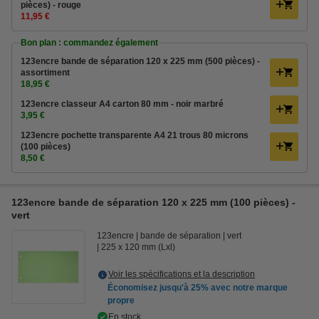
pièces) - rouge
11,95 €
Bon plan : commandez également
123encre bande de séparation 120 x 225 mm (500 pièces) -
assortiment
18,95 €
123encre classeur A4 carton 80 mm - noir marbré
3,95 €
123encre pochette transparente A4 21 trous 80 microns
(100 pièces)
8,50 €
123encre bande de séparation 120 x 225 mm (100 pièces) -
vert
123encre
bande de séparation
vert
225 x 120 mm (Lxl)
Voir les spécifications et la description
Économisez jusqu'à
25%
avec notre marque
propre
En stock