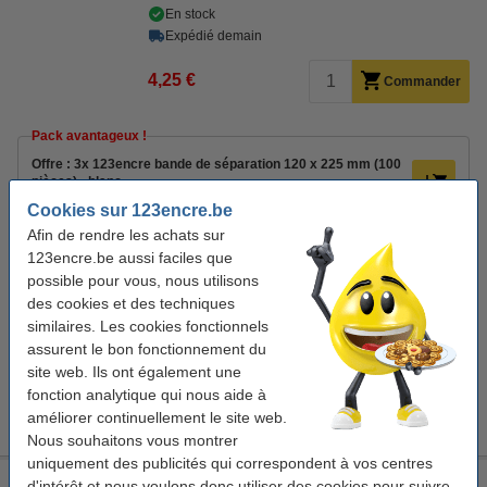
En stock
Expédié demain
4,25 €
Commander
Pack avantageux !
Offre : 3x 123encre bande de séparation 120 x 225 mm (100
pièces) - blanc
11,95 €
Cookies sur 123encre.be
Afin de rendre les achats sur
Bon plan : commandez également
123encre.be aussi faciles que
123encre bande de séparation 120 x 225 mm (500 pièces) -
possible pour vous, nous utilisons
assortiment
des cookies et des techniques
18,95 €
similaires. Les cookies fonctionnels
123encre classeur A4 carton 80 mm - noir marbré
assurent le bon fonctionnement du
3,95 €
site web. Ils ont également une
123encre pochette transparente A4 21 trous 80 microns
fonction analytique qui nous aide à
(100 pièces)
8,50 €
améliorer continuellement le site web.
Nous souhaitons vous montrer
uniquement des publicités qui correspondent à vos centres
123encre bande de séparation 120 x 225 mm (100 pièces) -
d'intérêt et nous voulons donc utiliser des cookies pour suivre