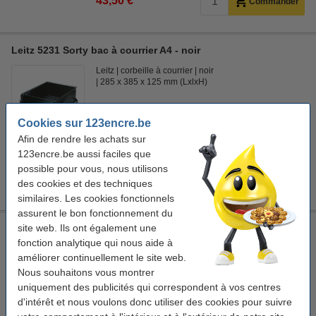
43,50 €
Commander
Leitz 5231 Sorty bac à courrier A4 - noir
Leitz
corbeille à courrier
noir
285 x 385 x 125 mm (LxlxH)
Voir les spécifications et la description
Cookies sur 123encre.be
En stock
Afin de rendre les achats sur
Livré demain
123encre.be aussi faciles que
21,95 €
possible pour vous, nous utilisons
20% de remise
Commander
des cookies et des techniques
17,56 €
similaires. Les cookies fonctionnels
assurent le bon fonctionnement du
site web. Ils ont également une
Leitz 5231 Sorty bac à courrier A4 - gris
fonction analytique qui nous aide à
Leitz
corbeille à courrier
gris
améliorer continuellement le site web.
285 x 385 x 125 mm (LxlxH)
Nous souhaitons vous montrer
uniquement des publicités qui correspondent à vos centres
Voir les spécifications et la description
d'intérêt et nous voulons donc utiliser des cookies pour suivre
En stock