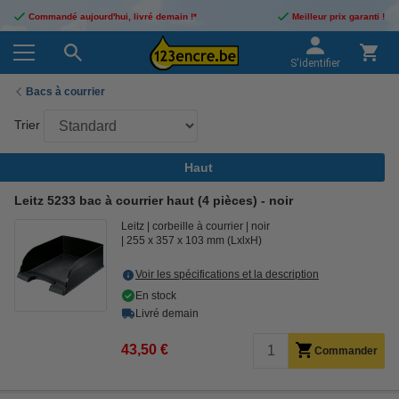
Commandé aujourd'hui, livré demain !*
Meilleur prix garanti !
S'identifier
Bacs à courrier
Trier
Haut
Leitz 5233 bac à courrier haut (4 pièces) - noir
Leitz
corbeille à courrier
noir
255 x 357 x 103 mm (LxlxH)
Voir les spécifications et la description
En stock
Livré demain
43,50 €
Commander