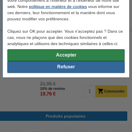
votre comportement à l'intérieur et à l'extérieur de notre site
Livré demain
web. Notre
politique en matière de cookies
vous informe sur
21,95 €
ces derniers, leur fonctionnement et la manière dont vous
25% de remise
Commander
pouvez modifier vos préférences.
16,46 €
Cliquez sur OK pour accepter. Vous n’acceptez pas ? Dans ce
cas, nous ne plaçons que des cookies fonctionnels et
Leitz 5231 Sorty bac à courrier A4 - bleu
analytiques et utilisons des techniques similaires à celles-ci.
Leitz
corbeille à courrier
bleu
285 x 385 x 125 mm (LxlxH)
Accepter
Voir les spécifications et la description
Refuser
En stock
Livré demain
21,95 €
10% de remise
Commander
19,76 €
Produits populaires