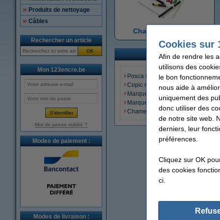
Produits de nettoyage
Câbles
Chameleon feutres
Rechercher un article
Cookies sur 
OK
Afin de rendre les 
utilisons des cookie
Mon 123encre.be
Posca marqueurs peinture
le bon fonctionneme
Copic marqueurs à alcool
nous aide à amélior
Marqueurs acryliques
uniquement des publ
Marqueurs peinture brillante
donc utiliser des co
Chameleon feutres
de notre site web. 
Mot de passe oublié ?
derniers, leur fonc
préférences.
Modes de paiement :
Cliquez sur OK pou
des cookies fonction
ci.
Refuse
Modes de livraison :