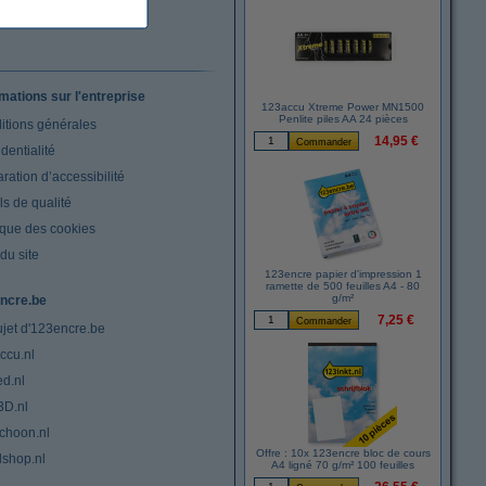
rmations sur l'entreprise
123accu Xtreme Power MN1500
Penlite piles AA 24 pièces
itions générales
14,95 €
dentialité
ration d’accessibilité
s de qualité
ique des cookies
du site
123encre papier d'impression 1
ramette de 500 feuilles A4 - 80
g/m²
ncre.be
7,25 €
ujet d'123encre.be
ccu.nl
ed.nl
3D.nl
choon.nl
Offre : 10x 123encre bloc de cours
lshop.nl
A4 ligné 70 g/m² 100 feuilles