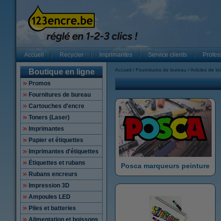
Accueil
Recycler
Imprimantes
Service clients
Profes
Accueil
Fournitures de bureau
Articles de loi
Boutique en ligne
Promos
Fournitures de bureau
Cartouches d'encre
Toners (Laser)
Imprimantes
Papier et étiquettes
Imprimantes d'étiquettes
Étiquettes et rubans
Posca marqueurs peinture
Rubans encreurs
Impression 3D
Ampoules LED
Piles et batteries
Alimentation et boissons