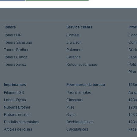
Toners
Service clients
Info
Toners HP
Contact
Cond
Toners Samsung
Livraison
Confi
Toners Brother
Paiement
Décla
Toners Canon
Garantie
Label
Toners Xerox
Retour et échange
Polit
Plan 
Imprimantes
Fournitures de bureau
123e
Filament 3D
Post-it et notes
Au s
Labels Dymo
Classeurs
123a
Rubans Brother
Piles
123l
Rubans encreur
Stylos
123-
Produits alimentaires
Déchiqueteuses
123s
Articles de loisirs
Calculatrices
kabe