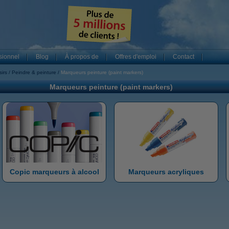
sionnel
Blog
À propos de
Offres d'emploi
Contact
sirs
Peindre & peinture
Marqueurs peinture (paint markers)
Marqueurs peinture (paint markers)
Copic marqueurs à alcool
Marqueurs acryliques