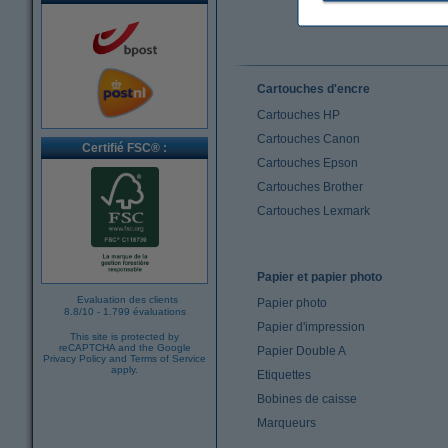
Cartouches d'encre
Cartouches HP
Cartouches Canon
Certifié FSC® :
Cartouches Epson
Cartouches Brother
Cartouches Lexmark
Papier et papier photo
Evaluation des clients
Papier photo
8.8
/
10
-
1.799 évaluations
Papier d'impression
This site is protected by
reCAPTCHA and the Google
Papier Double A
Privacy Policy
and
Terms of Service
apply.
Etiquettes
Bobines de caisse
Marqueurs