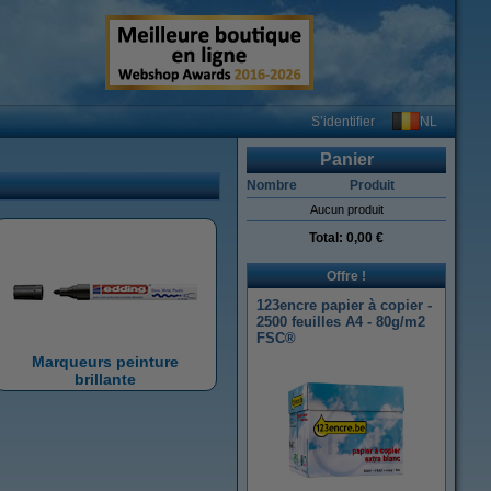
NL
S’identifier
Panier
Nombre
Produit
Aucun produit
Total:
0,00 €
Offre !
123encre papier à copier -
2500 feuilles A4 - 80g/m2
FSC®
Marqueurs peinture
brillante