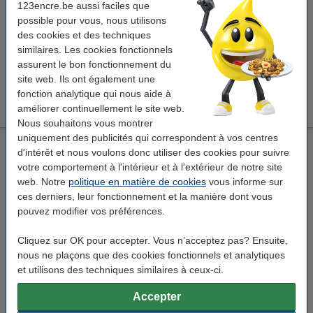
123encre.be aussi faciles que
possible pour vous, nous utilisons
Pack avantageux !
des cookies et des techniques
similaires. Les cookies fonctionnels
Offre : 6 x 123encre flacons de colle artisanale (100 ml)
assurent le bon fonctionnement du
16,50 €
site web. Ils ont également une
Offre : 3 x 123encre flacons de colle artisanale (100 ml)
fonction analytique qui nous aide à
7,95 €
améliorer continuellement le site web.
Nous souhaitons vous montrer
uniquement des publicités qui correspondent à vos centres
Tesa colle de bricolage en flacon (90 grammes)
d'intérêt et nous voulons donc utiliser des cookies pour suivre
Tesa
colle de loisirs décoratifs
90 g
permanent
votre comportement à l'intérieur et à l'extérieur de notre site
web. Notre
politique en matière de cookies
vous informe sur
Voir les spécifications et la description
ces derniers, leur fonctionnement et la manière dont vous
En stock
pouvez modifier vos préférences.
Livré demain
Cliquez sur OK pour accepter. Vous n’acceptez pas? Ensuite,
4,50 €
Commander
nous ne plaçons que des cookies fonctionnels et analytiques
et utilisons des techniques similaires à ceux-ci.
Économisez jusqu'à
35%
avec notre marque propre
Accepter
123encre colle de bricolage en flacon (100 ml)