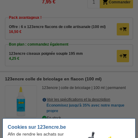
7,95 €
Commander
Pack avantageux !
Offre : 6 x 123encre flacons de colle artisanale (100 ml)
16,50 €
Bon plan : commandez également
123encre ciseaux poignée souple 195 mm
4,25 €
123encre colle de bricolage en flacon (100 ml)
123encre
colle de bricolage
100 ml
permanent
Voir les spécifications et la description
Économisez jusqu'à
35%
avec notre marque
propre
En stock
Livré demain
Cookies sur 123encre.be
Afin de rendre les achats sur
2,95 €
Commander