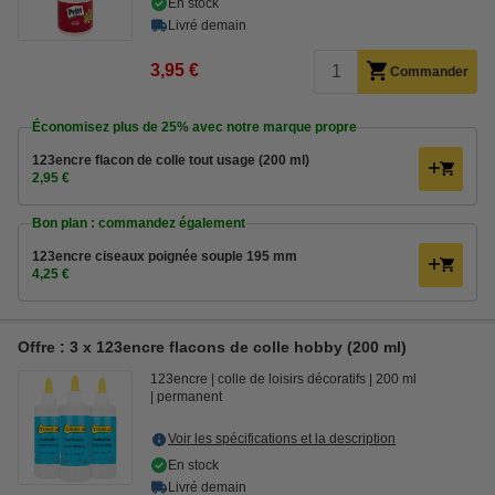
En stock
Livré demain
3,95 €
Commander
Économisez plus de
25%
avec notre marque propre
123encre flacon de colle tout usage (200 ml)
2,95 €
Bon plan : commandez également
123encre ciseaux poignée souple 195 mm
4,25 €
Offre : 3 x 123encre flacons de colle hobby (200 ml)
123encre
colle de loisirs décoratifs
200 ml
permanent
Voir les spécifications et la description
En stock
Livré demain