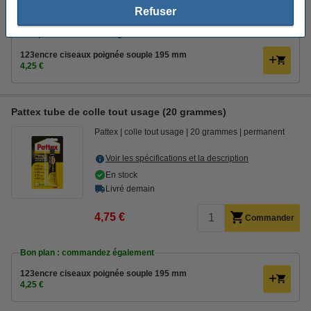
2,95 €
Refuser
Bon plan : commandez également
123encre ciseaux poignée souple 195 mm
4,25 €
Pattex tube de colle tout usage (20 grammes)
Pattex
colle tout usage
20 grammes
permanent
Voir les spécifications et la description
En stock
Livré demain
4,75 €
Commander
Bon plan : commandez également
123encre ciseaux poignée souple 195 mm
4,25 €