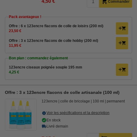
4,50 €
Commander
Pack avantageux !
Offre : 6 x 123encre flacons de colle de loisirs (200 ml)
23,50 €
Offre : 3 x 123encre flacons de colle hobby (200 ml)
11,95 €
Bon plan : commandez également
123encre ciseaux poignée souple 195 mm
4,25 €
Offre : 3 x 123encre flacons de colle artisanale (100 ml)
123encre
colle de bricolage
100 ml
permanent
Voir les spécifications et la description
En stock
Livré demain