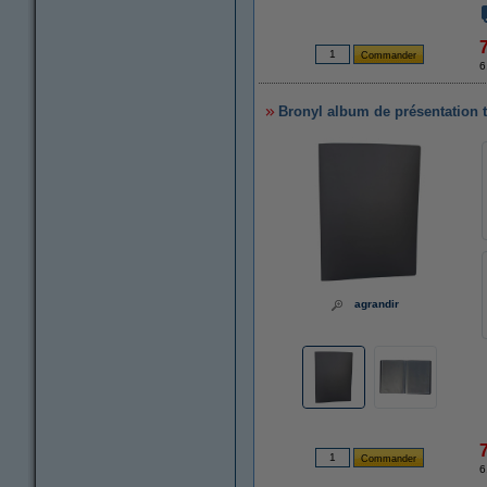
6
Bronyl album de présentation tr
agrandir
6