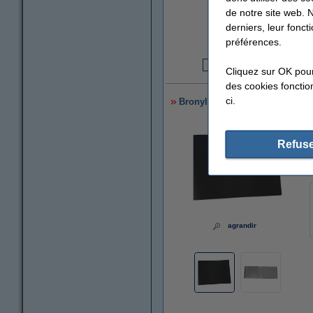
de notre site web. 
derniers, leur fonc
préférences.
Cliquez sur OK pou
2
des cookies fonction
ci.
Bronyl album de présentation t
Refuse
agrandir