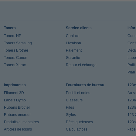
Toners
Service clients
Info
Toners HP
Contact
Cond
Toners Samsung
Livraison
Confi
Toners Brother
Paiement
Décla
Toners Canon
Garantie
Label
Toners Xerox
Retour et échange
Polit
Plan 
Imprimantes
Fournitures de bureau
123e
Filament 3D
Post-it et notes
Au s
Labels Dymo
Classeurs
123a
Rubans Brother
Piles
123l
Rubans encreur
Stylos
123-
Produits alimentaires
Déchiqueteuses
123s
Articles de loisirs
Calculatrices
kabe