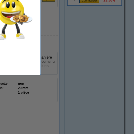
33,50 €
En stock
vez vos présentations de manière
ents tout en laissant leur contenu
lans, dessins et présentations.
entations.
quette:
non
os:
20 mm
1 pièce