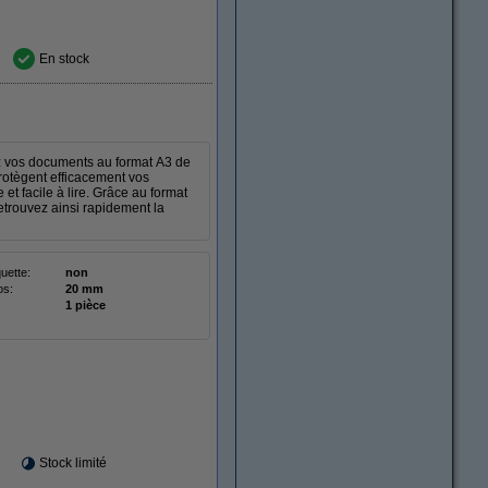
En stock
ez vos documents au format A3 de
rotègent efficacement vos
et facile à lire. Grâce au format
retrouvez ainsi rapidement la
quette:
non
os:
20 mm
1 pièce
Stock limité