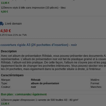
13,95 €
123encre stylo à bille sans impression (10 pièces) - bleu
4,00 €
Livré demain
24,50 €
0,25 € hors 21% de TVA
couverture rigide A3 (24 pochettes d'insertion) - noir
Description
Avec cet album de présentation Rillstab, vous pouvez présenter des documents A
représentative. L’album de présentation noir est fait de plastique grainé et à cou
Rillstab, l’album est très pratique. De cette façon, l'album ne s'ouvre pas et les pa
également facile de changer les pochettes intérieures. Vous pouvez stocker vos
les 24 pochettes, mais également dans la pochette située à droite, à l'intérieur.
Caractéristiques
Marque:
Rillstab
Matière:
Type:
album de présentation
Format:
Couleur:
noir
Manches:
Bon plan : commandez également
123encre papier d'impression 1 ramette de 500 feuilles A3 - 80 g/m²
13,95 €