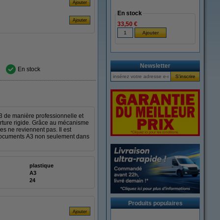
En stock
33,50 €
Newsletter
En stock
3 de manière professionnelle et
verture rigide. Grâce au mécanisme
ges ne reviennent pas. Il est
 documents A3 non seulement dans
plastique
A3
24
Produits populaires