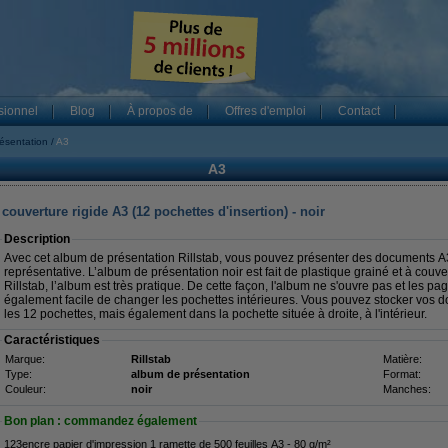
sionnel
Blog
À propos de
Offres d'emploi
Contact
ésentation
A3
A3
couverture rigide A3 (12 pochettes d'insertion) - noir
Description
Avec cet album de présentation Rillstab, vous pouvez présenter des documents A
représentative. L’album de présentation noir est fait de plastique grainé et à cou
Rillstab, l’album est très pratique. De cette façon, l'album ne s'ouvre pas et les pa
également facile de changer les pochettes intérieures. Vous pouvez stocker vos
les 12 pochettes, mais également dans la pochette située à droite, à l'intérieur.
Caractéristiques
Marque:
Rillstab
Matière:
Type:
album de présentation
Format:
Couleur:
noir
Manches:
Bon plan : commandez également
123encre papier d'impression 1 ramette de 500 feuilles A3 - 80 g/m²