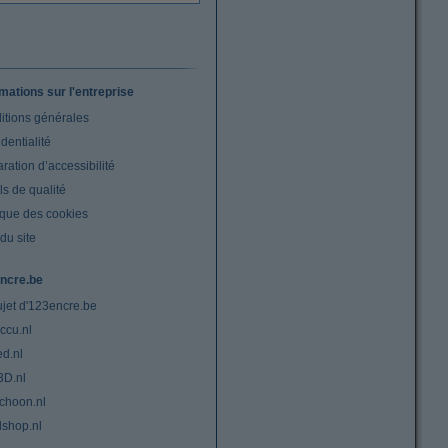
rmations sur l'entreprise
itions générales
dentialité
ration d’accessibilité
s de qualité
ique des cookies
du site
ncre.be
ujet d'123encre.be
ccu.nl
ed.nl
3D.nl
choon.nl
lshop.nl