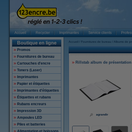
Accueil
Recycler
Imprimantes
Service clients
Profes
Accueil
Fournitures de bureau
Albums de pr
Boutique en ligne
Promos
Fournitures de bureau
Rillstab album de présentation 
Cartouches d'encre
Toners (Laser)
Imprimantes
Papier et étiquettes
Imprimantes d'étiquettes
Étiquettes et rubans
Rubans encreurs
Impression 3D
agrandir
Ampoules LED
Piles et batteries
Alimentation et boissons