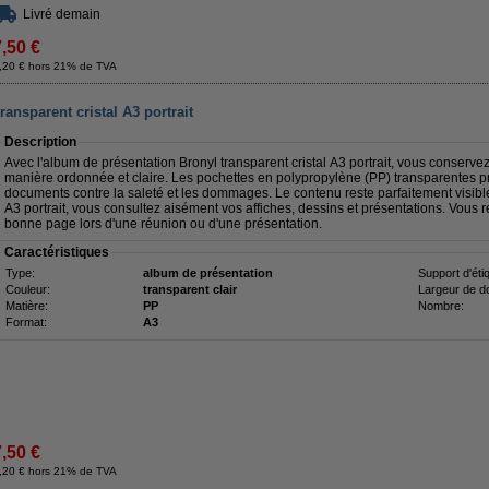
Livré demain
7,50 €
,20 € hors 21% de TVA
ansparent cristal A3 portrait
Description
Avec l'album de présentation Bronyl transparent cristal A3 portrait, vous conserv
manière ordonnée et claire. Les pochettes en polypropylène (PP) transparentes p
documents contre la saleté et les dommages. Le contenu reste parfaitement visible 
A3 portrait, vous consultez aisément vos affiches, dessins et présentations. Vous 
bonne page lors d'une réunion ou d'une présentation.
Caractéristiques
Type:
album de présentation
Support d'éti
Couleur:
transparent clair
Largeur de d
Matière:
PP
Nombre:
Format:
A3
7,50 €
,20 € hors 21% de TVA