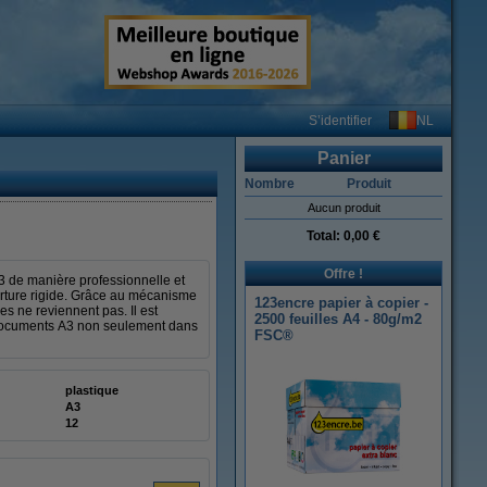
NL
S’identifier
Panier
Nombre
Produit
Aucun produit
Total:
0,00 €
Offre !
3 de manière professionnelle et
verture rigide. Grâce au mécanisme
123encre papier à copier -
ges ne reviennent pas. Il est
2500 feuilles A4 - 80g/m2
 documents A3 non seulement dans
FSC®
plastique
A3
12