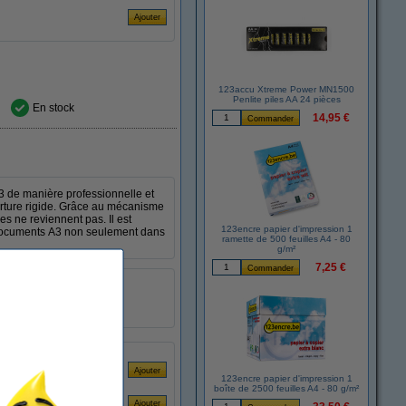
123accu Xtreme Power MN1500
Penlite piles AA 24 pièces
En stock
14,95 €
3 de manière professionnelle et
verture rigide. Grâce au mécanisme
ges ne reviennent pas. Il est
123encre papier d'impression 1
 documents A3 non seulement dans
ramette de 500 feuilles A4 - 80
g/m²
7,25 €
plastique
A3
36
123encre papier d'impression 1
boîte de 2500 feuilles A4 - 80 g/m²