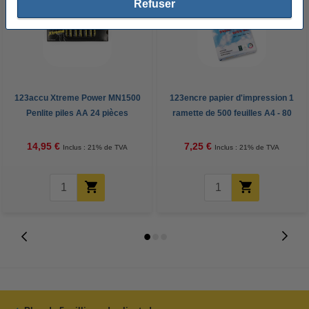
Refuser
123accu Xtreme Power MN1500
123encre papier d'impression 1
Penlite piles AA 24 pièces
ramette de 500 feuilles A4 - 80
g/m²
14,95 €
7,25 €
Inclus : 21% de TVA
Inclus : 21% de TVA