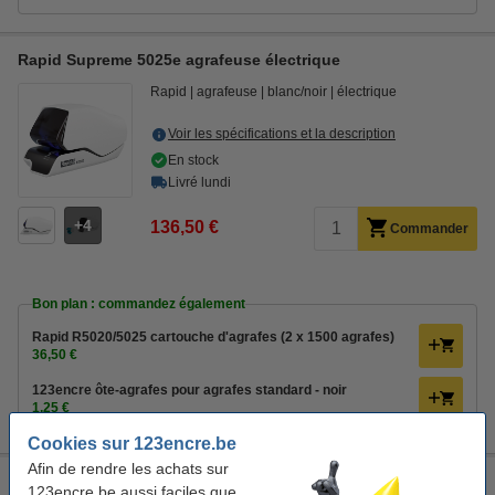
Rapid Supreme 5025e agrafeuse électrique
Rapid
agrafeuse
blanc/noir
électrique
Voir les spécifications et la description
En stock
Livré lundi
4
136,50 €
Commander
Bon plan : commandez également
Rapid R5020/5025 cartouche d'agrafes (2 x 1500 agrafes)
36,50 €
123encre ôte-agrafes pour agrafes standard - noir
1,25 €
Cookies sur 123encre.be
Afin de rendre les achats sur
Rapid Supreme 5050e agrafeuse électrique (50 feuilles) -
123encre.be aussi faciles que