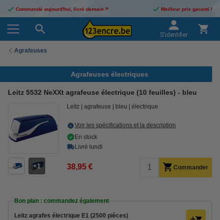
Commandé aujourd'hui, livré demain !*
Meilleur prix garanti !
S'identifier
Agrafeuses
Agrafeuses électriques
Leitz 5532 NeXXt agrafeuse électrique (10 feuilles) - bleu
Leitz
agrafeuse
bleu
électrique
Voir les spécifications et la description
En stock
Livré lundi
1
38,95 €
Commander
Bon plan : commandez également
Leitz agrafes électrique E1 (2500 pièces)