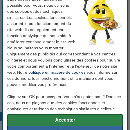
blanc/noir
possible pour vous, nous utilisons
Rapid
agrafeuse
blanc/noir
électrique
des cookies et des techniques
similaires. Les cookies fonctionnels
Voir les spécifications et la description
assurent le bon fonctionnement du
site web. Ils ont également une
619,50 €
Commander
fonction analytique qui nous aide à
améliorer continuellement le site web.
Temporairement épuisé
4
Nous souhaitons vous montrer
uniquement des publicités qui correspondent à vos centres
d'intérêt et nous voulons donc utiliser des cookies pour suivre
Bon plan : commandez également
votre comportement à l'intérieur et à l'extérieur de notre site
web. Notre
politique en matière de cookies
vous informe sur
Rapid R5050 cartouche d'agrafes (5000 agrafes)
ces derniers, leur fonctionnement et la manière dont vous
43,95 €
pouvez modifier vos préférences.
123encre ôte-agrafes pour agrafes standard - noir
1,25 €
Cliquez sur OK pour accepter. Vous n’acceptez pas ? Dans ce
cas, nous ne plaçons que des cookies fonctionnels et
analytiques et utilisons des techniques similaires à celles-ci.
Produits populaires
Accepter