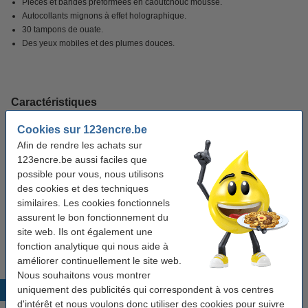
Pièces et bandes préformées en caoutchouc mousse.
Autocollants mignons à effet holographique.
30 tampons de ouate.
Des yeux mobiles et des plumes douces.
Caractéristiques
Cookies sur 123encre.be
Marque:
Folia
Afin de rendre les achats sur
123encre.be aussi faciles que
Type:
kit fil chenille
possible pour vous, nous utilisons
Couleur:
assortiment
des cookies et des techniques
similaires. Les cookies fonctionnels
Dimensions:
150 x 30 x 360 mm (LxlxH)
assurent le bon fonctionnement du
Capacité:
212 pièce(s)
site web. Ils ont également une
fonction analytique qui nous aide à
améliorer continuellement le site web.
Nous souhaitons vous montrer
uniquement des publicités qui correspondent à vos centres
Produits populaires
d'intérêt et nous voulons donc utiliser des cookies pour suivre