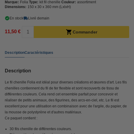
Marque:
Folia
Type:
kit fil chenille
Couleur:
assortiment
Dimensions:
150 x 30 x 360 mm (LxlxH)
En stock
Livré demain
11,50 €
Commander
Description
Caractéristiques
Description
Le fil chenille Folia est idéal pour diverses créations et œuvres d'art. Les fils
chenilles contiennent du fil de fer flexible et sont recouverts de tissu de
différentes couleurs. Cela rend cet ensemble parfait pour concevoir et
réaliser de petits animaux, des figurines, des arcs-en-ciel, etc. Le fil est
excellent pour une utilisation en combinaison avec de l'argile, du papier, de
la mousse de polystyrène et d'autres matériaux.
Ce paquet contient :
30 fils chenille de différentes couleurs.