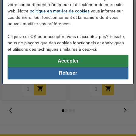
votre comportement à l'intérieur et à l'extérieur de notre site
web. Notre
politique en matière de cookies
vous informe sur
ces derniers, leur fonctionnement et la manière dont vous
pouvez modifier vos préférences.
Cliquez sur OK pour accepter. Vous n’acceptez pas? Ensuite,
nous ne plaçons que des cookies fonctionnels et analytiques
et utilisons des techniques similaires à ceux-ci.
Folia plumes assortiment (10
Folia fil chenille assortiment
grammes)
(100 pièces)
Accepter
3,50 €
10,50 €
Inclus : 21% de TVA
Inclus : 21% de TVA
Refuser