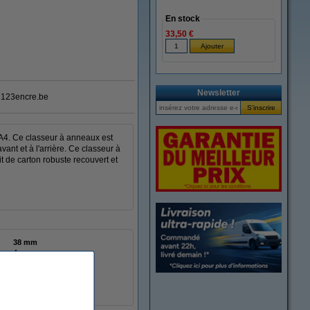
En stock
33,50 €
Newsletter
123encre.be
A4. Ce classeur à anneaux est
ant et à l'arrière. Ce classeur à
t de carton robuste recouvert et
38 mm
4
en forme de D
20 mm
avant + arrière
1 pièce