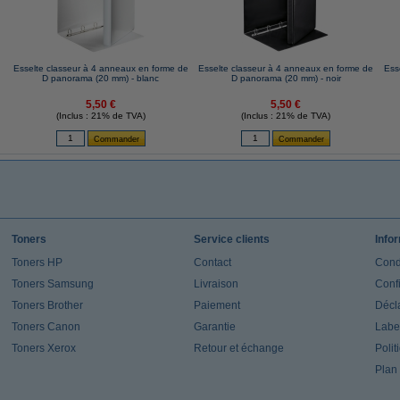
Esselte classeur à 4 anneaux en forme de
Esselte classeur à 4 anneaux en forme de
Ess
D panorama (20 mm) - blanc
D panorama (20 mm) - noir
5,50 €
5,50 €
(Inclus : 21% de TVA)
(Inclus : 21% de TVA)
Toners
Service clients
Info
Toners HP
Contact
Cond
Toners Samsung
Livraison
Confi
Toners Brother
Paiement
Décla
Toners Canon
Garantie
Label
Toners Xerox
Retour et échange
Polit
Plan 