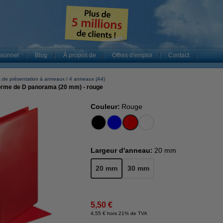
sionnel
Blog
À propos de
Offres d'emploi
Contact
s de présentation à anneaux
4 anneaux (A4)
forme de D panorama (20 mm) - rouge
Couleur:
Rouge
Largeur d'anneau:
20 mm
20 mm
30 mm
5,50 €
4,55 € hors 21% de TVA