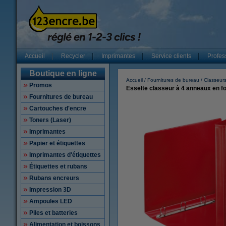
Accueil
Recycler
Imprimantes
Service clients
Profes
Boutique en ligne
Accueil
Fournitures de bureau
Classeur
Promos
Esselte classeur à 4 anneaux en 
Fournitures de bureau
Cartouches d'encre
Toners (Laser)
Imprimantes
Papier et étiquettes
Imprimantes d'étiquettes
Étiquettes et rubans
Rubans encreurs
Impression 3D
Ampoules LED
Piles et batteries
Alimentation et boissons