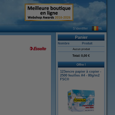
NL
S’identifier
Panier
Nombre
Produit
Aucun produit
Total:
0,00 €
Offre !
123encre papier à copier -
2500 feuilles A4 - 80g/m2
FSC®