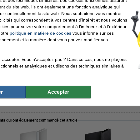
s et des techniques similaires. Les cookies fonctionnels assurent
nt du site web. Ils ont également une fonction analytique qui
er continuellement le site web. Nous souhaitons vous montrer
icités qui correspondent à vos centres d'intérêt et nous voulons
 transparente A4 21 trous 80 microns (100 pièces)
okies pour suivre votre comportement à l'intérieur et à l'extérieur
Notre
politique en matière de cookies
vous informe sur ces
tionnement et la manière dont vous pouvez modifier vos
ires colorés en carton A4 avec 5 onglets (23 trous)
r accepter. Vous n’acceptez pas ? Dans ce cas, nous ne plaçons
tionnels et analytiques et utilisons des techniques similaires à
r
Accepter
ents qui ont également commandé cet article