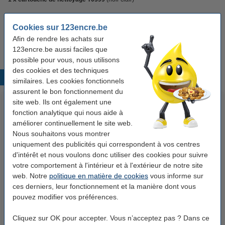
Bien sûr avec une garantie à 100%.
Cookies sur 123encre.be
Afin de rendre les achats sur
Mode d'emploi de la cartouche de nettoyage
123encre.be aussi faciles que
possible pour vous, nous utilisons
des cookies et des techniques
Produits populaires
similaires. Les cookies fonctionnels
assurent le bon fonctionnement du
site web. Ils ont également une
fonction analytique qui nous aide à
améliorer continuellement le site web.
Nous souhaitons vous montrer
uniquement des publicités qui correspondent à vos centres
d'intérêt et nous voulons donc utiliser des cookies pour suivre
votre comportement à l'intérieur et à l'extérieur de notre site
Offre Epson série T059 (marque
Epson T0592 cartouche d'encre
web. Notre
politique en matière de cookies
vous informe sur
123encre) - 4 types de noir + 5
(d'origine) - cyan
ces derniers, leur fonctionnement et la manière dont vous
couleurs
pouvez modifier vos préférences.
82,50 €
22,50 €
Inclus : 21% de TVA
Inclus : 21% de TVA
Cliquez sur OK pour accepter. Vous n’acceptez pas ? Dans ce