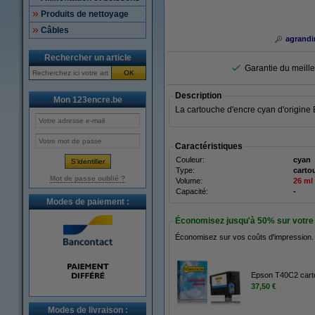
Produits de nettoyage
Câbles
agrandi
Rechercher un article
Garantie du meilleu
OK
Description
Mon 123encre.be
La cartouche d'encre cyan d'origine
Caractéristiques
Couleur:
cyan
Type:
carto
Mot de passe oublié ?
Volume:
26 ml
Capacité:
-
Modes de paiement :
Économisez jusqu'à
50%
sur votre 
Économisez sur vos coûts d'impression.
Epson T40C2 carto
37,50 €
Modes de livraison :