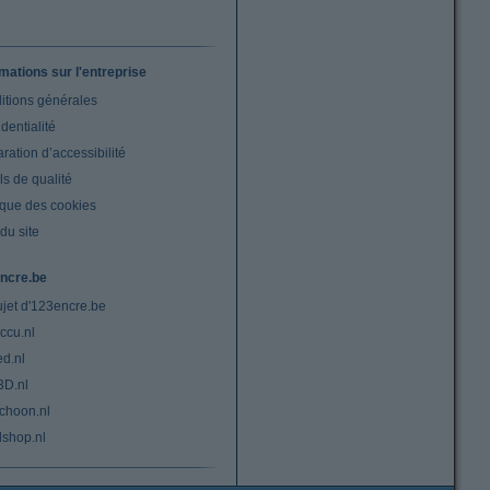
rmations sur l'entreprise
itions générales
dentialité
ration d’accessibilité
s de qualité
ique des cookies
du site
ncre.be
ujet d'123encre.be
ccu.nl
ed.nl
3D.nl
choon.nl
lshop.nl