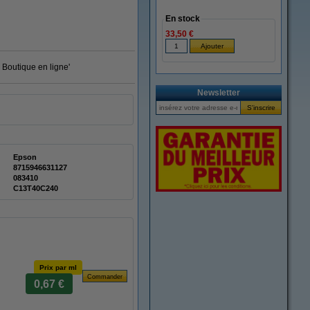
En stock
33,50 €
 Boutique en ligne'
Newsletter
Epson
8715946631127
083410
C13T40C240
Prix par ml
0,67 €