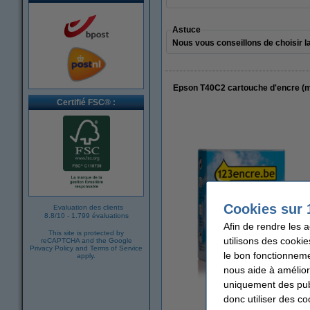
Astuce
Nous vous conseillons de choisir la
Epson T40C2 cartouche d'encre (m
Certifié FSC® :
Cookies sur 
Evaluation des clients
8.8
/
10
-
1.799 évaluations
Afin de rendre les 
This site is protected by
utilisons des cookie
reCAPTCHA and the Google
Privacy Policy
and
Terms of Service
le bon fonctionneme
apply.
nous aide à amélior
uniquement des publ
donc utiliser des co