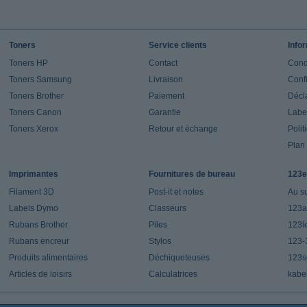
Toners
Service clients
Info
Toners HP
Contact
Cond
Toners Samsung
Livraison
Confi
Toners Brother
Paiement
Décla
Toners Canon
Garantie
Label
Toners Xerox
Retour et échange
Polit
Plan 
Imprimantes
Fournitures de bureau
123e
Filament 3D
Post-it et notes
Au s
Labels Dymo
Classeurs
123a
Rubans Brother
Piles
123l
Rubans encreur
Stylos
123-
Produits alimentaires
Déchiqueteuses
123s
Articles de loisirs
Calculatrices
kabe