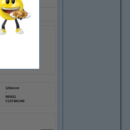
illions de clients
123encre
-
083411
C13T40C240