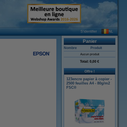
NL
S’identifier
Panier
Nombre
Produit
Aucun produit
Total:
0,00 €
Offre !
123encre papier à copier -
2500 feuilles A4 - 80g/m2
FSC®