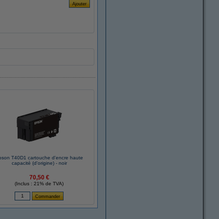
pson T40D1 cartouche d'encre haute
capacité (d'origine) - noir
70,50 €
(Inclus : 21% de TVA)