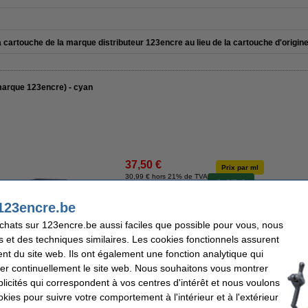
 cartouche de la marque distributeur 123encre au lieu de la cartouche d'origine
arque 123encre) - cyan
37,50 €
Prix par ml
30,99 € hors 21% de TVA
0,67 €
123encre.be
En stock
achats sur 123encre.be aussi faciles que possible pour vous, nous
Livré demain
s et des techniques similaires. Les cookies fonctionnels assurent
nt du site web. Ils ont également une fonction analytique qui
Commander
er continuellement le site web. Nous souhaitons vous montrer
icités qui correspondent à vos centres d'intérêt et nous voulons
okies pour suivre votre comportement à l'intérieur et à l'extérieur