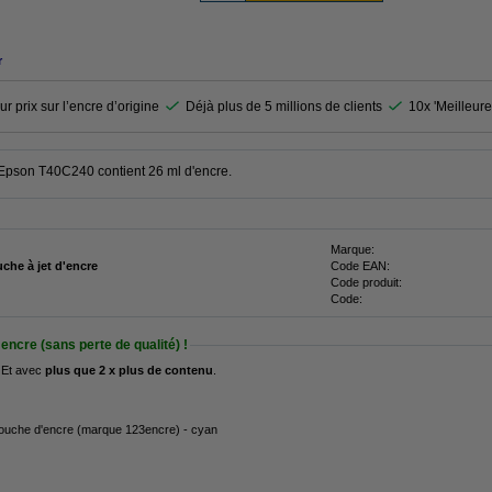
r
r prix sur l’encre d’origine
Déjà plus de 5 millions de clients
10x 'Meilleure
 Epson T40C240 contient 26 ml d'encre.
Marque:
uche à jet d'encre
Code EAN:
Code produit:
Code:
encre (sans perte de qualité) !
 Et avec
plus que 2 x plus de contenu
.
uche d'encre (marque 123encre) - cyan