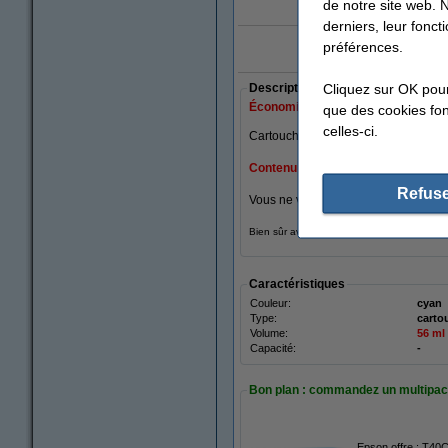
de notre site web. 
agrandi
derniers, leur fonc
préférences.
10x 'Meilleure Bo
Cliquez sur OK pou
Description
Économisez jusqu'à
50%
sur votre 
que des cookies fonc
celles-ci.
Cartouche d'encre Epson T40C2 cya
Contenu 56 ml
(30 ml de plus que l'or
Refuse
Vous ne verrez la différence que dan
Bien sûr avec une garantie à 100%.
Caractéristiques
Couleur:
cyan
Type:
carto
Volume:
56 ml
Capacité:
-
Bon plan : commandez un multipa
Epson offre : T40C