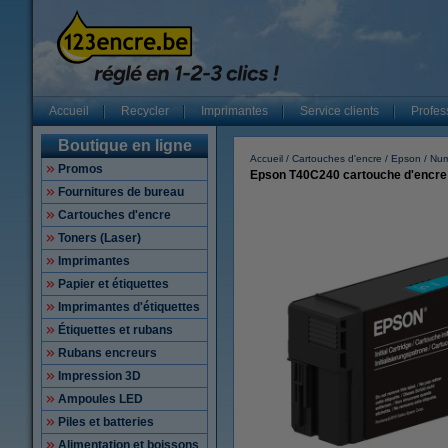
Accueil
Recycler
Imprimantes
Service clients
Profes
Boutique en ligne
Accueil
Cartouches d'encre
Epson
Num
Promos
Epson T40C240 cartouche d'encre (
Fournitures de bureau
Cartouches d'encre
Toners (Laser)
Imprimantes
Papier et étiquettes
Imprimantes d'étiquettes
Étiquettes et rubans
Rubans encreurs
Impression 3D
Ampoules LED
Piles et batteries
Alimentation et boissons