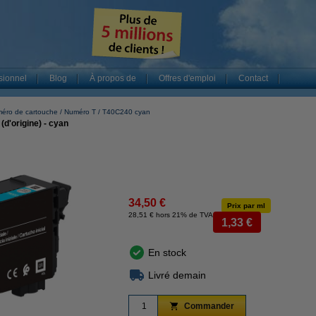
sionnel
Blog
À propos de
Offres d'emploi
Contact
éro de cartouche
Numéro T
T40C240 cyan
d'origine) - cyan
34,50 €
Prix par ml
28,51 € hors 21% de TVA
1,33 €
En stock
Livré demain
Commander