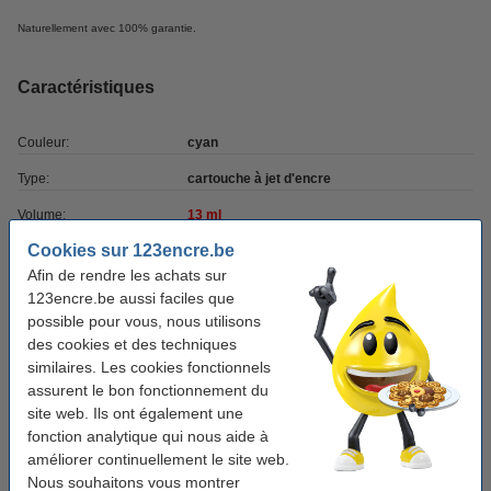
Naturellement avec 100% garantie.
Caractéristiques
Couleur:
cyan
Type:
cartouche à jet d'encre
Volume:
13 ml
Cookies sur 123encre.be
Marque:
123encre
Afin de rendre les achats sur
Code produit:
021171
123encre.be aussi faciles que
possible pour vous, nous utilisons
Code:
C13T03324010
des cookies et des techniques
similaires. Les cookies fonctionnels
Bon plan : commandez un multipack
assurent le bon fonctionnement du
site web. Ils ont également une
Epson série T033 offre (marque 123encre) - 2 x
fonction analytique qui nous aide à
T0331 noir + 5 couleurs
améliorer continuellement le site web.
32,50 €
Nous souhaitons vous montrer