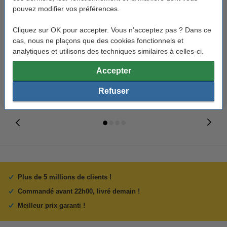
pouvez modifier vos préférences.
Epson T47A8 cartouche d'encre
Epson T47A2 cartouche d'encre
Cliquez sur OK pour accepter. Vous n’acceptez pas ? Dans ce
(d'origine) - noir mat
(d'origine) - cyan
cas, nous ne plaçons que des cookies fonctionnels et
analytiques et utilisons des techniques similaires à celles-ci.
34,50 €
34,50 €
Inclus : 21% de TVA
Inclus : 21% de TVA
Accepter
Refuser
Plus de 5 millions de clients !
Commandé avant 22h00, livré demain !
Meilleur prix garanti !