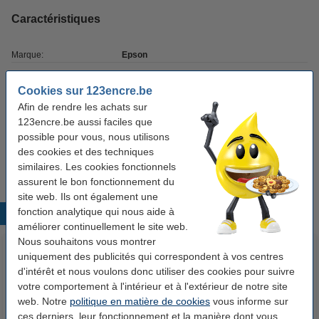
Caractéristiques
Marque:
Epson
Finition:
semi-brillant
Cookies sur 123encre.be
Dimensions:
16 pouces x 30,5 m
Afin de rendre les achats sur
123encre.be aussi faciles que
Grammage:
260 g/m²
possible pour vous, nous utilisons
Code EAN:
010343859678
des cookies et des techniques
similaires. Les cookies fonctionnels
assurent le bon fonctionnement du
site web. Ils ont également une
fonction analytique qui nous aide à
Produits populaires
améliorer continuellement le site web.
Nous souhaitons vous montrer
uniquement des publicités qui correspondent à vos centres
d'intérêt et nous voulons donc utiliser des cookies pour suivre
votre comportement à l'intérieur et à l'extérieur de notre site
web. Notre
politique en matière de cookies
vous informe sur
ces derniers, leur fonctionnement et la manière dont vous