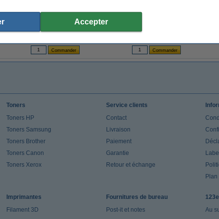
Epson S041637 Velvet Fine Art papier 260
Epson S041340 papier mat d'archivage
Epso
g/m² A3+ (20 feuilles)
189 g/m² A3+ (50 feuilles)
r
Accepter
109,50 €
54,95 €
(Inclus : 21% de TVA)
(Inclus : 21% de TVA)
Toners
Service clients
Info
Toners HP
Contact
Cond
Toners Samsung
Livraison
Confi
Toners Brother
Paiement
Décla
Toners Canon
Garantie
Label
Toners Xerox
Retour et échange
Polit
Plan 
Imprimantes
Fournitures de bureau
123e
Filament 3D
Post-it et notes
Au s