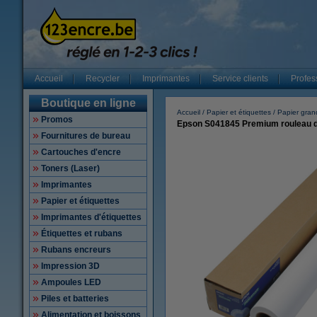
Accueil
Recycler
Imprimantes
Service clients
Profes
Boutique en ligne
Accueil
Papier et étiquettes
Papier gran
Promos
Epson S041845 Premium rouleau de
Fournitures de bureau
Cartouches d'encre
Toners (Laser)
Imprimantes
Papier et étiquettes
Imprimantes d'étiquettes
Étiquettes et rubans
Rubans encreurs
Impression 3D
Ampoules LED
Piles et batteries
Alimentation et boissons