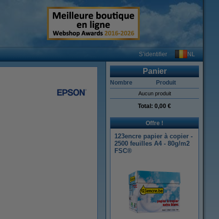
NL
S’identifier
Panier
Nombre
Produit
Aucun produit
Total:
0,00 €
Offre !
123encre papier à copier -
2500 feuilles A4 - 80g/m2
FSC®