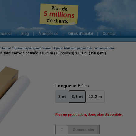
sionnel
Blog
À propos de
Offres d'emploi
Contact
d format
Epson papier grand format
Epson Premium papier toile canvas satinée
 toile canvas satinée 330 mm (13 pouces) x 6,1 m (350 g/m²)
Longueur:
6,1 m
3 m
6,1 m
12,2 m
Plus en production, donc plus disponible.
Commander