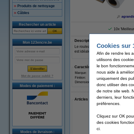
Produits de nettoyage
Câbles
agrandi
Rechercher un article
10x 'Meilleu
OK
Description
Mon 123encre.be
Cookies sur 
Le rouleau de toile canvas Epson S04
est idéale pour les photos et les ti
Afin de rendre les 
utilisons des cookie
le bon fonctionneme
Caractéristiques
nous aide à amélior
Marque:
Epso
Mot de passe oublié ?
Finition:
uniquement des publ
satin
Dimensions:
donc utiliser des co
Modes de paiement :
de notre site web. 
derniers, leur fonc
Articles populaires auprès des cli
préférences.
Cliquez sur OK pou
des cookies fonction
ci.
Modes de livraison :