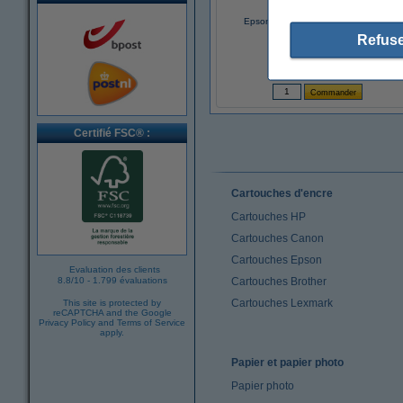
Epson T5820 cartouche d'entretien
(d'origine)
Refuse
19,50 €
(Inclus : 21% de TVA)
Certifié FSC® :
Cartouches d'encre
Cartouches HP
Cartouches Canon
Cartouches Epson
Evaluation des clients
8.8
/
10
-
1.799 évaluations
Cartouches Brother
Cartouches Lexmark
This site is protected by
reCAPTCHA and the Google
Privacy Policy
and
Terms of Service
apply.
Papier et papier photo
Papier photo