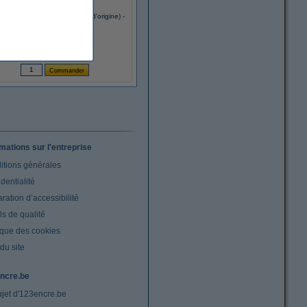
n T8501 cartouche d'encre (d'origine) -
noir photo
51,50 €
(Inclus : 21% de TVA)
rmations sur l'entreprise
itions générales
dentialité
ration d’accessibilité
s de qualité
ique des cookies
du site
ncre.be
ujet d'123encre.be