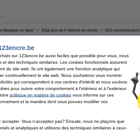
r
re Boutique en ligne'
Déjà plus de 5 millions de clients
92% recommandent 
123encre.be
1845 Premium avec finition satinée offre la possibilité d'imprimer sur une toile (35
rages d'art. Le rouleau a une largeur de 330 mm (13 pouces) et une longueur de 6,1 
achats sur 123encre.be aussi faciles que possible pour vous, nous
s et des techniques similaires. Les cookies fonctionnels assurent
nt du site web. Ils ont également une fonction analytique qui
er continuellement le site web. Nous souhaitons vous montrer
n
Grammage:
icités qui correspondent à vos centres d'intérêt et nous voulons
é
Code EAN:
330 mm x 6,1 m (lxL)
okies pour suivre votre comportement à l'intérieur et à l'extérieur
Notre
politique en matière de cookies
vous informe sur ces
tionnement et la manière dont vous pouvez modifier vos
ents qui ont également commandé cet article
r accepter. Vous n’acceptez pas? Ensuite, nous ne plaçons que
nels et analytiques et utilisons des techniques similaires à ceux-