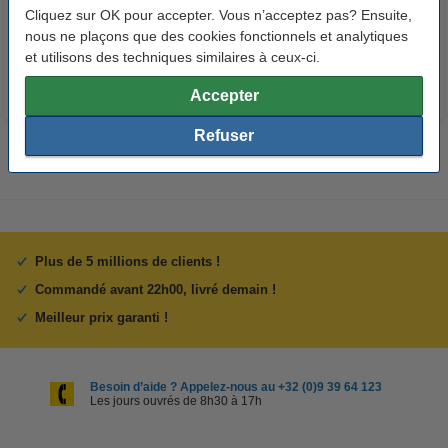
Cliquez sur OK pour accepter. Vous n’acceptez pas? Ensuite,
33,50 €
24,50 €
Inclus : 21% de TVA
Inclus : 21% de TVA
nous ne plaçons que des cookies fonctionnels et analytiques
et utilisons des techniques similaires à ceux-ci.
Accepter
Refuser
Plus de 5 millions de clients !
Commandé avant 22h00, livré demain !
Meilleur prix garanti !
Besoin d’aide ? Appelez-nous au +32 (0)9 39 64 123
Les jours ouvrés de 8h30 à 17h