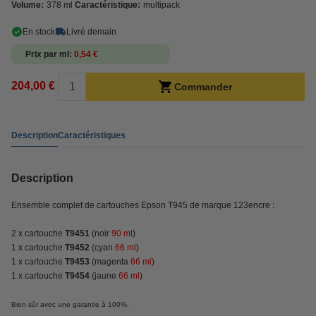
Volume:
378 ml
Caractéristique:
multipack
En stock
Livré demain
Prix par ml
0,54 €
204,00 €
Commander
Description
Caractéristiques
Description
Ensemble complet de cartouches Epson T945 de marque 123encre :
2 x cartouche
T9451
(noir
90 ml
)
1 x cartouche
T9452
(cyan
66 ml
)
1 x cartouche
T9453
(magenta
66 ml
)
1 x cartouche
T9454
(jaune
66 ml
)
Bien sûr avec une garantie à 100%.