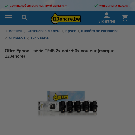
Commandé aujourd'hui, livré demain !*
Meilleur prix garanti !
S'identifier
Accueil
Cartouches d'encre
Epson
Numéro de cartouche
Numéro T
T945 série
Offre Epson : série T945 2x noir + 3x couleur (marque
123encre)