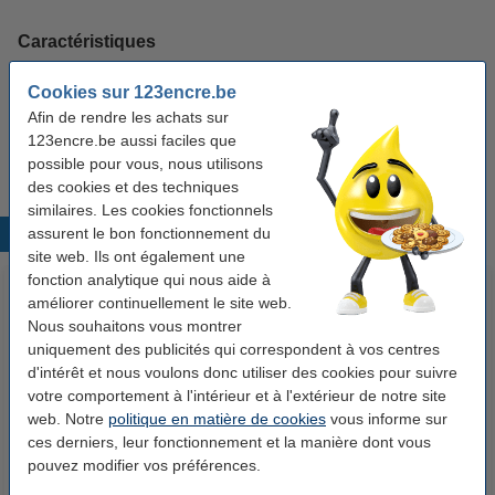
Caractéristiques
Cookies sur 123encre.be
Volume:
378 ml
Afin de rendre les achats sur
Caractéristique:
multipack
123encre.be aussi faciles que
possible pour vous, nous utilisons
des cookies et des techniques
similaires. Les cookies fonctionnels
assurent le bon fonctionnement du
Produits populaires
site web. Ils ont également une
fonction analytique qui nous aide à
améliorer continuellement le site web.
Nous souhaitons vous montrer
uniquement des publicités qui correspondent à vos centres
d'intérêt et nous voulons donc utiliser des cookies pour suivre
votre comportement à l'intérieur et à l'extérieur de notre site
web. Notre
politique en matière de cookies
vous informe sur
ces derniers, leur fonctionnement et la manière dont vous
123encre papier d'impression 1
Epson T6716 boîte de
pouvez modifier vos préférences.
boîte de 2500 feuilles A4 - 80
maintenance (marque
g/m²
123encre)