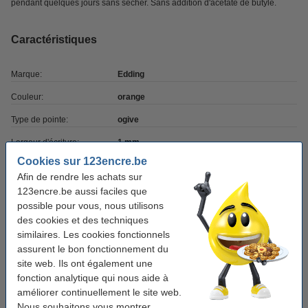
pendant quelques jours sans sécher. Sans addition d'acétate de butyle.
Caractéristiques
Marque:
Edding
Couleur:
orange
Type de pointe:
ogive
Largeur d'écriture:
1 mm
Cookies sur 123encre.be
Rechargeable:
non
Afin de rendre les achats sur
Nombre:
1 pièce
123encre.be aussi faciles que
possible pour vous, nous utilisons
Code:
361
des cookies et des techniques
similaires. Les cookies fonctionnels
assurent le bon fonctionnement du
Pack avantageux !
site web. Ils ont également une
Offre : 10x Edding 361 marqueur pour tableau
fonction analytique qui nous aide à
blanc (1 mm ogive) - orange
améliorer continuellement le site web.
20,25 €
Nous souhaitons vous montrer