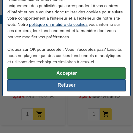
uniquement des publicités qui correspondent à vos centres
d'intérêt et nous voulons donc utiliser des cookies pour suivre
votre comportement à l'intérieur et à l'extérieur de notre site
Produits populaires
web. Notre
politique en matière de cookies
vous informe sur
ces derniers, leur fonctionnement et la manière dont vous
pouvez modifier vos préférences.
Cliquez sur OK pour accepter. Vous n’acceptez pas? Ensuite,
nous ne plaçons que des cookies fonctionnels et analytiques
et utilisons des techniques similaires à ceux-ci.
Accepter
Edding 361 marqueur pour
Edding 361 marqueur pour
tableau blanc (1 mm - ogive) -
tableau blanc (1 mm - ogive) -
Refuser
noir
bleu
2,25 €
2,25 €
Inclus : 21% de TVA
Inclus : 21% de TVA