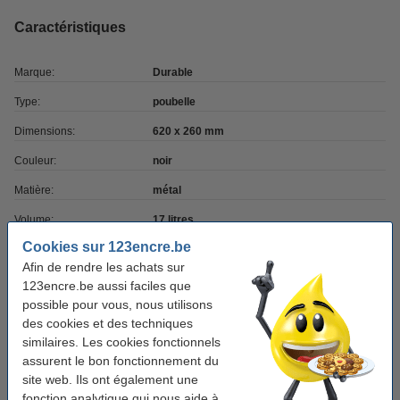
Caractéristiques
Marque:
Durable
Type:
poubelle
Dimensions:
620 x 260 mm
Couleur:
noir
Matière:
métal
Volume:
17 litres
Cookies sur 123encre.be
Afin de rendre les achats sur
Bon plan : commandez également
123encre.be aussi faciles que
123schoon sacs-poubelle PEHD 20 litres (50
possible pour vous, nous utilisons
pièces) - blanc
des cookies et des techniques
3,25 €
similaires. Les cookies fonctionnels
assurent le bon fonctionnement du
123schoon savon pour les mains Eco Soft Aloe
site web. Ils ont également une
Vera (250 ml)
1,95 €
fonction analytique qui nous aide à