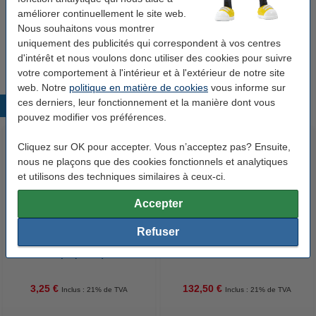
améliorer continuellement le site web.
HY@PRO gants de ménage en latex L (1 paire,
Nous souhaitons vous montrer
60 grammes) - jaune
uniquement des publicités qui correspondent à vos centres
1,50 €
d'intérêt et nous voulons donc utiliser des cookies pour suivre
votre comportement à l'intérieur et à l'extérieur de notre site
web. Notre
politique en matière de cookies
vous informe sur
ces derniers, leur fonctionnement et la manière dont vous
Produits populaires
pouvez modifier vos préférences.
Cliquez sur OK pour accepter. Vous n’acceptez pas? Ensuite,
nous ne plaçons que des cookies fonctionnels et analytiques
et utilisons des techniques similaires à ceux-ci.
Accepter
Refuser
123schoon sacs-poubelle PEHD
123encre papier d'impression 4
20 litres (50 pièces) - blanc
boîtes de 2500 feuilles A4
3,25 €
132,50 €
Inclus : 21% de TVA
Inclus : 21% de TVA