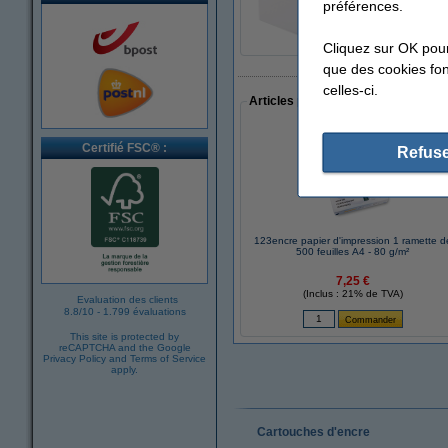
11,95 €
préférences.
Cliquez sur OK pou
que des cookies fonc
celles-ci.
Articles populaires auprès des cli
Certifié FSC® :
Refuse
123encre papier d'impression 1 ramette d
500 feuilles A4 - 80 g/m²
7,25 €
(Inclus : 21% de TVA)
Evaluation des clients
8.8
/
10
-
1.799 évaluations
This site is protected by
reCAPTCHA and the Google
Privacy Policy
and
Terms of Service
apply.
Cartouches d'encre