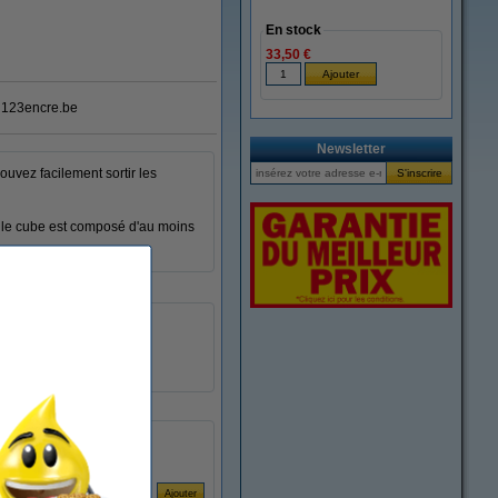
En stock
33,50 €
123encre.be
Newsletter
uvez facilement sortir les
t le cube est composé d'au moins
93x93 mm
plastique recyclé
800 feuilles
310227