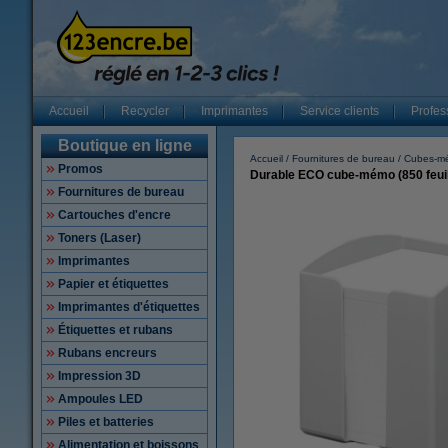
Accueil
Recycler
Imprimantes
Service clients
Profes
Boutique en ligne
Accueil
Fournitures de bureau
Cubes-m
Promos
Durable ECO cube-mémo (850 feuill
Fournitures de bureau
Cartouches d'encre
Toners (Laser)
Imprimantes
Papier et étiquettes
Imprimantes d'étiquettes
Étiquettes et rubans
Rubans encreurs
Impression 3D
Ampoules LED
Piles et batteries
Alimentation et boissons