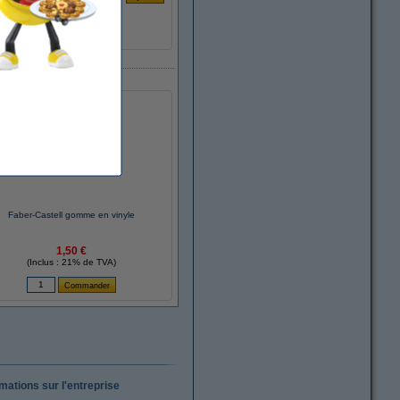
Faber-Castell gomme en vinyle
1,50 €
(Inclus : 21% de TVA)
rmations sur l'entreprise