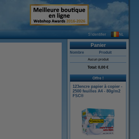
NL
S’identifier
Panier
Nombre
Produit
Aucun produit
Total:
0,00 €
Offre !
123encre papier à copier -
2500 feuilles A4 - 80g/m2
FSC®