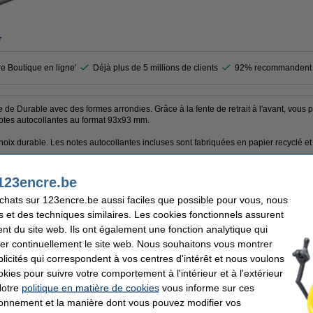
r
re Boutique en ligne'
Déjà plus de 5 millions de clients
92% recommandent 
e Durable avec des formes arrondies. Grâce à la fente de retrait à l'avant, vous po
otes autocollantes au format 93x93 mm.
oix durable. Les notes autocollantes incluses sont fabriquées en papier recyclé e
123encre.be
achats sur 123encre.be aussi faciles que possible pour vous, nous
le
Convient à:
s et des techniques similaires. Les cookies fonctionnels assurent
-mémo
Matière:
Nombre de feuilles:
nt du site web. Ils ont également une fonction analytique qui
100 x 100 x 110 mm (LxlxH)
Code produit:
er continuellement le site web. Nous souhaitons vous montrer
icités qui correspondent à vos centres d'intérêt et nous voulons
okies pour suivre votre comportement à l'intérieur et à l'extérieur
Notre
politique en matière de cookies
vous informe sur ces
tionnement et la manière dont vous pouvez modifier vos
re recharge cube-mémo (1000 feuilles)