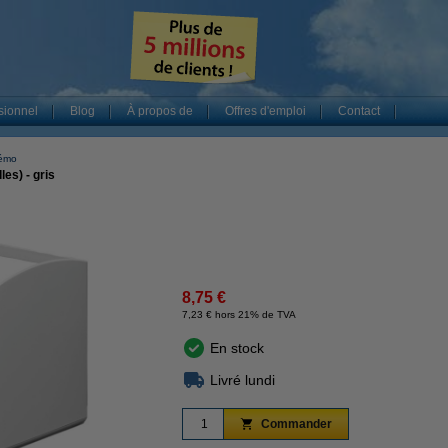
sionnel
Blog
À propos de
Offres d'emploi
Contact
émo
es) - gris
8,75 €
7,23 € hors 21% de TVA
En stock
Livré lundi
Commander