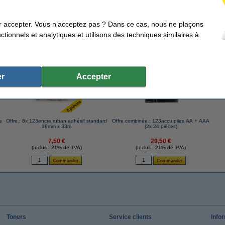
r accepter. Vous n’acceptez pas ? Dans ce cas, nous ne plaçons
tionnels et analytiques et utilisons des techniques similaires à
ents qui ont également commandé cet article
r
Accepter
e
Offre : 8x 123encre ruban adhésif standard
Offre combinée : 123accu piles AA + AAA
19mm x 33m
(2x 24 pièces)
7,50 €
29,50 €
(Inclus : 21% de TVA)
(Inclus : 21% de TVA)
Toners
Service clients
Info