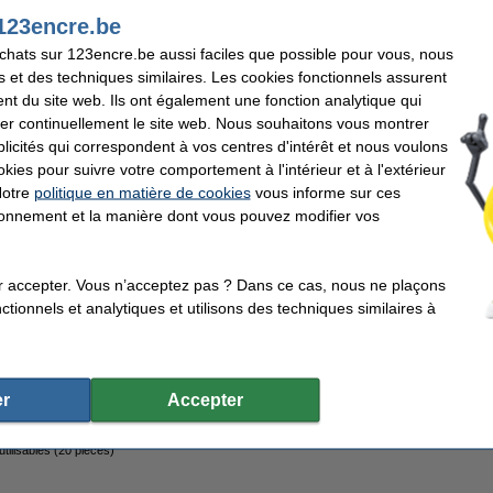
123encre.be
achats sur 123encre.be aussi faciles que possible pour vous, nous
Egberts Cacao Fantasy bâtonnets de cacao en poudre (100 pièces)
s et des techniques similaires. Les cookies fonctionnels assurent
nt du site web. Ils ont également une fonction analytique qui
er continuellement le site web. Nous souhaitons vous montrer
icités qui correspondent à vos centres d'intérêt et nous voulons
okies pour suivre votre comportement à l'intérieur et à l'extérieur
Notre
politique en matière de cookies
vous informe sur ces
tionnement et la manière dont vous pouvez modifier vos
e sucre (500 pièces)
r accepter. Vous n’acceptez pas ? Dans ce cas, nous ne plaçons
tionnels et analytiques et utilisons des techniques similaires à
rs en bois 110 mm (2000 pièces)
r
Accepter
tilisables (20 pièces)