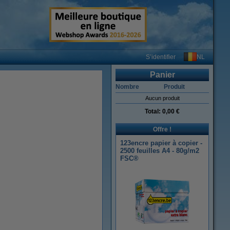
NL
S’identifier
Panier
Nombre
Produit
Aucun produit
Total:
0,00 €
Offre !
123encre papier à copier -
2500 feuilles A4 - 80g/m2
FSC®