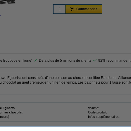
Commander
r
agrandir
re Boutique en ligne'
Déjà plus de 5 millions de clients
92% recommandent 
e Egberts sont constitués d'une boisson au chocolat certifiée Rainforest Alliance
 au chocolat au goût crémeux en un rien de temps. Les bâtonnets pour 1 tasse sont
e Egberts
Volume:
on au chocolat
Code produit:
ièce(s)
Infos supplémentaires: