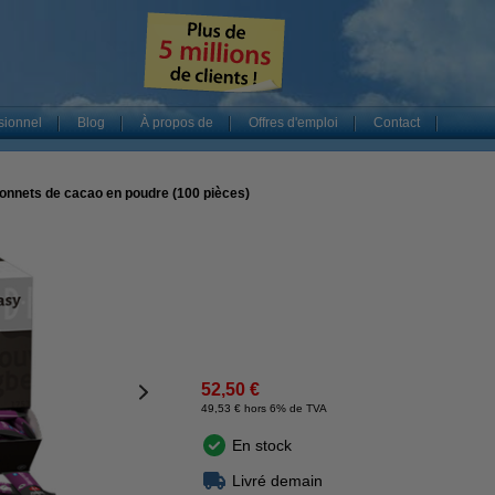
sionnel
Blog
À propos de
Offres d'emploi
Contact
nnets de cacao en poudre (100 pièces)
52,50 €
49,53 € hors 6% de TVA
En stock
Livré demain