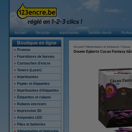
Accueil
Recycler
Imprimantes
Service clients
Profes
Boutique en ligne
Accueil
Alimentation et boissons
Cacao
Promos
Douwe Egberts Cacao Fantasy bâto
Fournitures de bureau
Cartouches d'encre
Toners (Laser)
Imprimantes
Papier et étiquettes
Imprimantes d'étiquettes
Étiquettes et rubans
Rubans encreurs
Impression 3D
Ampoules LED
Piles et batteries
Alimentation et boissons