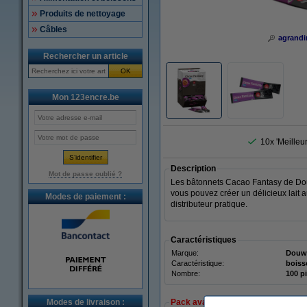
Produits de nettoyage
Câbles
agrandi
Rechercher un article
OK
Mon 123encre.be
10x 'Meilleu
Description
Mot de passe oublié ?
Les bâtonnets Cacao Fantasy de Douw
vous pouvez créer un délicieux lait
Modes de paiement :
distributeur pratique.
Caractéristiques
Marque:
Douw
Caractéristique:
boiss
Nombre:
100 p
Modes de livraison :
Pack avantageux !