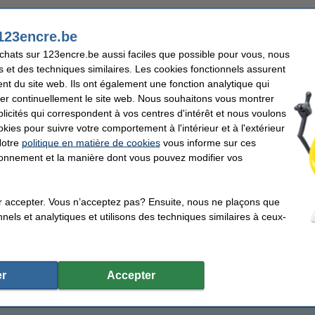
123encre.be
achats sur 123encre.be aussi faciles que possible pour vous, nous
Par 100 g
s et des techniques similaires. Les cookies fonctionnels assurent
1550 kJ (360 kcal)
nt du site web. Ils ont également une fonction analytique qui
3 g
er continuellement le site web. Nous souhaitons vous montrer
2,2 g
icités qui correspondent à vos centres d'intérêt et nous voulons
okies pour suivre votre comportement à l'intérieur et à l'extérieur
73 g
Notre
politique en matière de cookies
vous informe sur ces
72 g
tionnement et la manière dont vous pouvez modifier vos
10 g
0,9 g
r accepter. Vous n’acceptez pas? Ensuite, nous ne plaçons que
nels et analytiques et utilisons des techniques similaires à ceux-
r
Accepter