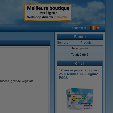
NL
S’identifier
Panier
Nombre
Produit
Aucun produit
Total:
0,00 €
Offre !
123encre papier à copier -
2500 feuilles A4 - 80g/m2
FSC®
ucose, graisse végétale