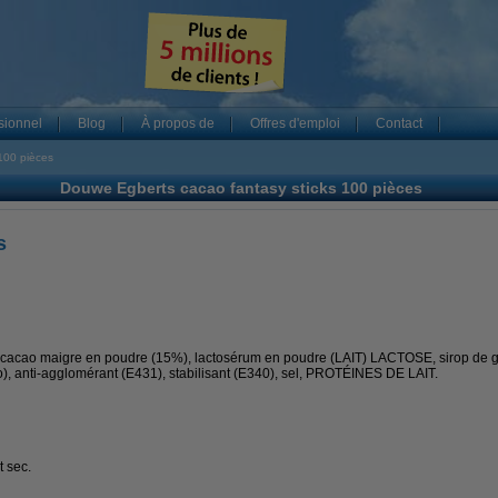
sionnel
Blog
À propos de
Offres d'emploi
Contact
100 pièces
Douwe Egberts cacao fantasy sticks 100 pièces
s
ao maigre en poudre (15%), lactosérum en poudre (LAIT) LACTOSE, sirop de gl
), anti-agglomérant (E431), stabilisant (E340), sel, PROTÉINES DE LAIT.
 sec.