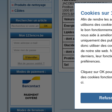
JACOBS DOUWE EGBERTS B.V.
Produits de nettoyage
Postbus 1753
1000 BT Amsterdam
Câbles
Cookies sur 
PAYS-BAS
Afin de rendre les 
Valeurs nutritionnelles
Rechercher un article
utilisons des cookie
Énergie
OK
le bon fonctionneme
Lipides
nous aide à amélior
Mon 123encre.be
- dont acides gras saturés
uniquement des publ
donc utiliser des co
Glucides
de notre site web. 
- dont sucres
derniers, leur fonc
Protéines
préférences.
Mot de passe oublié ?
Sel
Cliquez sur OK pou
Modes de paiement :
des cookies fonction
ci.
Refuse
Modes de livraison :