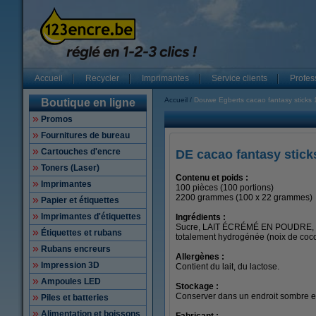
Accueil
Recycler
Imprimantes
Service clients
Profes
Accueil
Douwe Egberts cacao fantasy sticks 
Boutique en ligne
Promos
Fournitures de bureau
Cartouches d'encre
DE cacao fantasy stick
Toners (Laser)
Contenu et poids :
Imprimantes
100 pièces (100 portions)
2200 grammes (100 x 22 grammes)
Papier et étiquettes
Imprimantes d'étiquettes
Ingrédients :
Sucre, LAIT ÉCRÉMÉ EN POUDRE, cac
Étiquettes et rubans
totalement hydrogénée (noix de coco
Rubans encreurs
Allergènes :
Impression 3D
Contient du lait, du lactose.
Ampoules LED
Stockage :
Conserver dans un endroit sombre et
Piles et batteries
Alimentation et boissons
Fabricant :