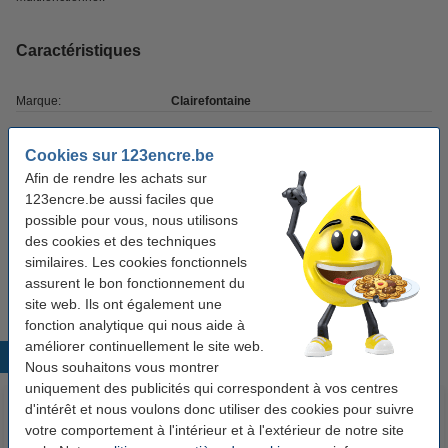
Caractéristiques
Marque:
Clairefontaine
Couleur:
violet
Cookies sur 123encre.be
Grammage:
80 g/m²
Afin de rendre les achats sur
123encre.be aussi faciles que
Format:
A4
possible pour vous, nous utilisons
Nombre de feuilles:
100 feuilles
des cookies et des techniques
similaires. Les cookies fonctionnels
Code produit:
250043
assurent le bon fonctionnement du
site web. Ils ont également une
fonction analytique qui nous aide à
améliorer continuellement le site web.
Produits populaires
Nous souhaitons vous montrer
uniquement des publicités qui correspondent à vos centres
d'intérêt et nous voulons donc utiliser des cookies pour suivre
votre comportement à l'intérieur et à l'extérieur de notre site