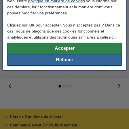
web. Notre
politique en matière de cookies
vous informe sur
ces derniers, leur fonctionnement et la manière dont vous
pouvez modifier vos préférences.
Cliquez sur OK pour accepter. Vous n’acceptez pas ? Dans ce
Clairefontaine papier couleur 80
Clairefontaine papier couleur 80
cas, nous ne plaçons que des cookies fonctionnels et
g/m² A4 (100 feuilles) - rouge
g/m² A4 (100 feuilles) - rose
analytiques et utilisons des techniques similaires à celles-ci.
groseille
fuchsia
Accepter
3,95 €
3,95 €
Inclus : 21% de TVA
Inclus : 21% de TVA
Refuser
Plus de 5 millions de clients !
Commandé avant 22h00, livré demain !