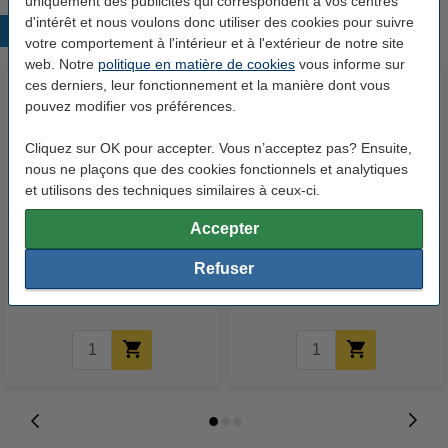
uniquement des publicités qui correspondent à vos centres
d'intérêt et nous voulons donc utiliser des cookies pour suivre
Produits populaires
votre comportement à l'intérieur et à l'extérieur de notre site
web. Notre
politique en matière de cookies
vous informe sur
ces derniers, leur fonctionnement et la manière dont vous
pouvez modifier vos préférences.
Cliquez sur OK pour accepter. Vous n’acceptez pas? Ensuite,
nous ne plaçons que des cookies fonctionnels et analytiques
et utilisons des techniques similaires à ceux-ci.
123schoon éponge à récurer
123encre papier d'impression 1
Accepter
(10 pièces)
boîte de 2500 feuilles A4 - 80
g/m²
Refuser
1,25 €
33,50 €
Inclus : 21% de TVA
Inclus : 21% de TVA