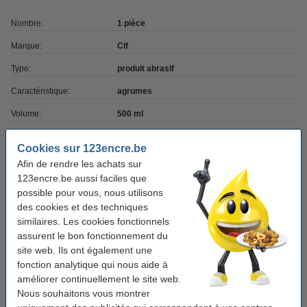
Nombre:
1 pièce
Marque:
Cif
Type:
produit abrasif
Caractéristique:
agrumes
Volume:
500 ml
Infos extra:
fiche de données de sécurité
Cookies sur 123encre.be
Afin de rendre les achats sur
Bon plan : commandez également des éponges à récurer
123encre.be aussi faciles que
possible pour vous, nous utilisons
123schoon éponge à récurer (10 pièces)
des cookies et des techniques
1,25 €
similaires. Les cookies fonctionnels
assurent le bon fonctionnement du
123schoon éponge à récurer avec poignée 9 x
site web. Ils ont également une
7 x 4,5 cm (3 pièces)
fonction analytique qui nous aide à
1,95 €
améliorer continuellement le site web.
Nous souhaitons vous montrer