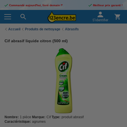
Commandé aujourd'hui, livré demain !*
Meilleur prix garanti !
S'identifier
Accueil
Produits de nettoyage
Abrasifs
Cif abrasif liquide citron (500 ml)
Nombre:
1 pièce
Marque:
Cif
Type:
produit abrasif
Caractéristique:
agrumes