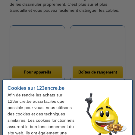
de les dissimuler proprement. C'est plus sûr et plus
tranquille et vous pouvez facilement distinguer les câbles.
Pour appareils
Boîtes de rangement
Cookies sur 123encre.be
Afin de rendre les achats sur
123encre.be aussi faciles que
possible pour vous, nous utilisons
des cookies et des techniques
similaires. Les cookies fonctionnels
assurent le bon fonctionnement du
Range-câbles
site web. Ils ont également une