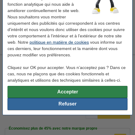
fonction analytique qui nous aide à
améliorer continuellement le site web.
Nous souhaitons vous montrer
Avez-vous encore des questions ? Jetez un coup d'œil à
uniquement des publicités qui correspondent à vos centres
notre page
Questions et réponses
où vous trouverez les
d'intérêt et nous voulons donc utiliser des cookies pour suivre
réponses aux questions les plus fréquemment posées. Votre
votre comportement à l'intérieur et à l'extérieur de notre site
réponse n'y figure pas ou vous avez d’autres questions ?
web. Notre
politique en matière de cookies
vous informe sur
Notre
service clients
se fera un plaisir de vous aider.
ces derniers, leur fonctionnement et la manière dont vous
pouvez modifier vos préférences.
Kensington SmartFit support d'écran avec tiroir - noir
Cliquez sur OK pour accepter. Vous n’acceptez pas ? Dans ce
Kensington
support d'écran
cas, nous ne plaçons que des cookies fonctionnels et
550 x 240 x 100 mm (LxlxH)
noir
analytiques et utilisons des techniques similaires à celles-ci.
Voir les spécifications et la description
Accepter
En stock
Livré lundi
Refuser
1
44,95 €
Commander
Économisez plus de
45%
avec notre marque propre