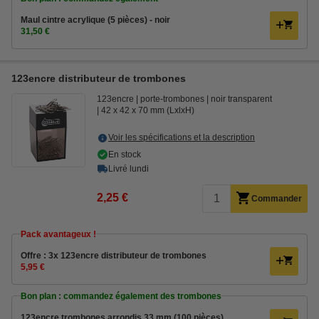
Maul cintre acrylique (5 pièces) - noir
31,50 €
123encre distributeur de trombones
123encre
porte-trombones
noir transparent
42 x 42 x 70 mm (LxlxH)
Voir les spécifications et la description
En stock
Livré lundi
2,25 €
Commander
Pack avantageux !
Offre : 3x 123encre distributeur de trombones
5,95 €
Bon plan : commandez également des trombones
123encre trombones arrondis 33 mm (100 pièces)