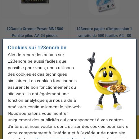
123accu Xtreme Power MN1500
123encre papier d'impression 1
Penlite piles AA 24 pièces
ramette de 500 feuilles A4 - 80
g/m²
Cookies sur 123encre.be
14,95 €
7,25 €
Inclus : 21% de TVA
Inclus : 21% de TVA
Afin de rendre les achats sur
123encre.be aussi faciles que
possible pour vous, nous utilisons
des cookies et des techniques
similaires. Les cookies fonctionnels
assurent le bon fonctionnement du
site web. Ils ont également une
fonction analytique qui nous aide à
améliorer continuellement le site web.
Nous souhaitons vous montrer
uniquement des publicités qui correspondent à vos centres
Plus de 5 millions de clients !
d'intérêt et nous voulons donc utiliser des cookies pour suivre
votre comportement à l'intérieur et à l'extérieur de notre site
Commandé avant 22h00, livré demain !