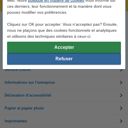
web. Notre
politique en matière de cookies
vous informe sur
Meilleur prix garanti !
ces derniers, leur fonctionnement et la manière dont vous
pouvez modifier vos préférences.
Besoin d’aide ? Appelez-nous au +32 (0)9 39 64 123
Cliquez sur OK pour accepter. Vous n’acceptez pas? Ensuite,
Les jours ouvrés de 8h30 à 17h
nous ne plaçons que des cookies fonctionnels et analytiques
et utilisons des techniques similaires à ceux-ci.
Cartouches d'encre
Accepter
Toners
Refuser
Service clients
Informations sur l'entreprise
Déclaration d’accessibilité
Papier et papier photo
Imprimantes