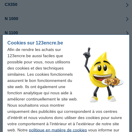
CX350
N 1000
N 1100
Cookies sur 123encre.be
N 2000
Afin de rendre les achats sur
123encre.be aussi faciles que
N 2100
possible pour vous, nous utilisons
des cookies et des techniques
similaires. Les cookies fonctionnels
NoteJet-série
assurent le bon fonctionnement du
site web. Ils ont également une
P-27D
fonction analytique qui nous aide à
améliorer continuellement le site web.
P-29D
Nous souhaitons vous montrer
uniquement des publicités qui correspondent à vos centres
d'intérêt et nous voulons donc utiliser des cookies pour suivre
P-37D
votre comportement à l'intérieur et à l'extérieur de notre site
web. Notre
politique en matière de cookies
vous informe sur
P-39D