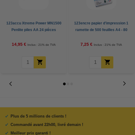
123accu Xtreme Power MN1500
123encre papier d'impression 1
Penlite piles AA 24 pièces
ramette de 500 feuilles A4 - 80
g/m²
14,95 €
7,25 €
Inclus : 21% de TVA
Inclus : 21% de TVA
Plus de 5 millions de clients !
Commandé avant 22h00, livré demain !
Meilleur prix garanti !