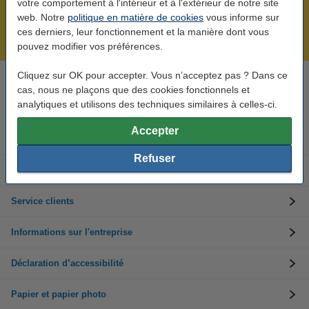
Plus de 5 millions de clients !
votre comportement à l'intérieur et à l'extérieur de notre site
web. Notre
politique en matière de cookies
vous informe sur
Commandé avant 22h00, livré demain !
ces derniers, leur fonctionnement et la manière dont vous
Meilleur prix garanti !
pouvez modifier vos préférences.
Cliquez sur OK pour accepter. Vous n’acceptez pas ? Dans ce
Besoin d’aide ? Appelez-nous au +32 (0)9 39 64 123
cas, nous ne plaçons que des cookies fonctionnels et
Les jours ouvrés de 8h30 à 17h
analytiques et utilisons des techniques similaires à celles-ci.
Accepter
Cartouches d'encre
Refuser
Toners
Service clients
Informations sur l'entreprise
Déclaration d’accessibilité
Papier et papier photo