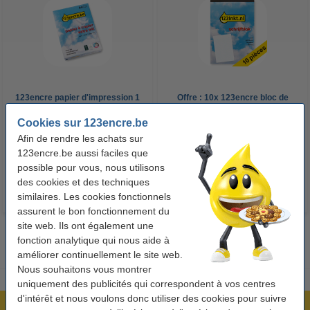
123encre papier d'impression 1
Offre : 10x 123encre bloc de
ramette de 500 feuilles A4 - 80
cours A4 ligné 70 g/m² 100
Cookies sur 123encre.be
g/m²
feuilles
Afin de rendre les achats sur
7,25 €
26,55 €
Inclus : 21% de TVA
Inclus : 21% de TVA
123encre.be aussi faciles que
possible pour vous, nous utilisons
des cookies et des techniques
similaires. Les cookies fonctionnels
assurent le bon fonctionnement du
site web. Ils ont également une
fonction analytique qui nous aide à
améliorer continuellement le site web.
Nous souhaitons vous montrer
uniquement des publicités qui correspondent à vos centres
d'intérêt et nous voulons donc utiliser des cookies pour suivre