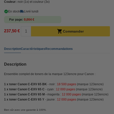
Couleur:
noir (1x) et couleur (3x)
En stock
Livré lundi
Par page
0,004 €
237,50 €
Commander
Description
Caractéristiques
Recommandations
Description
Ensemble complet de toners de la marque 123encre pour Canon :
1 x toner Canon C-EXV 65 BK
- noir :
18 500 pages
(marque 123encre)
1 x toner Canon C-EXV 65 C
- cyan :
12 000
pages
(marque 123encre)
1 x toner Canon C-EXV 65 M -
magenta :
12 000
pages
(marque 123encre)
1 x toner Canon C-EXV 65 Y
- jaune :
12 000
pages
(marque 123encre)
Bien sûr avec une garantie à 100%.