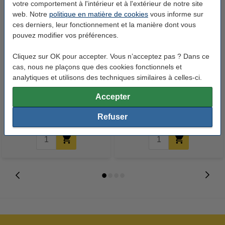
votre comportement à l'intérieur et à l'extérieur de notre site
web. Notre
politique en matière de cookies
vous informe sur
ces derniers, leur fonctionnement et la manière dont vous
pouvez modifier vos préférences.
Cliquez sur OK pour accepter. Vous n’acceptez pas ? Dans ce
cas, nous ne plaçons que des cookies fonctionnels et
Chiffon de nettoyage pour
123encre papier d'impression 1
analytiques et utilisons des techniques similaires à celles-ci.
imprimante laser
boîte de 2500 feuilles A4 - 80
Accepter
g/m²
0,95 €
33,50 €
Inclus : 21% de TVA
Inclus : 21% de TVA
Refuser