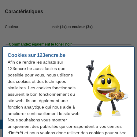
Caractéristiques
Couleur:
noir (1x) et couleur (3x)
Commandez également le toner noir
Cookies sur 123encre.be
Canon C-EXV 65 BK toner (marque 123encre) -
noir
Afin de rendre les achats sur
39,50 €
123encre.be aussi faciles que
possible pour vous, nous utilisons
Bon plan : commandez également du papier
des cookies et des techniques
similaires. Les cookies fonctionnels
123encre papier d'impression 1 boîte de 2500
feuilles A4 - 80 g/m²
assurent le bon fonctionnement du
33,50 €
site web. Ils ont également une
fonction analytique qui nous aide à
améliorer continuellement le site web.
Nous souhaitons vous montrer
Produits populaires
uniquement des publicités qui correspondent à vos centres
d'intérêt et nous voulons donc utiliser des cookies pour suivre