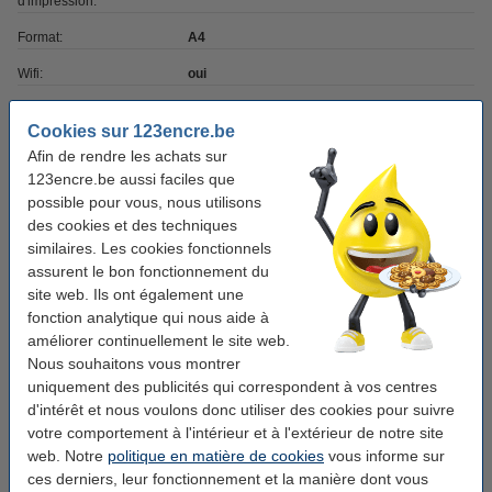
d'impression:
Format:
A4
Wifi:
oui
Ethernet:
oui
Cookies sur 123encre.be
WiFi Direct:
oui
Afin de rendre les achats sur
123encre.be aussi faciles que
Connexion imprimante:
USB
possible pour vous, nous utilisons
Adf:
non
des cookies et des techniques
similaires. Les cookies fonctionnels
Recto-verso:
oui (imprimer)
assurent le bon fonctionnement du
Impression mobile:
oui (AirPrint, Mopria, application
site web. Ils ont également une
d'impression)
fonction analytique qui nous aide à
améliorer continuellement le site web.
Mémoire:
1 GB
Nous souhaitons vous montrer
uniquement des publicités qui correspondent à vos centres
Lieu d'utilisation:
petit bureau
d'intérêt et nous voulons donc utiliser des cookies pour suivre
Infos supplémentaires:
votre ancien appareil
votre comportement à l'intérieur et à l'extérieur de notre site
web. Notre
politique en matière de cookies
vous informe sur
ces derniers, leur fonctionnement et la manière dont vous
Bon plan : commande également le toner