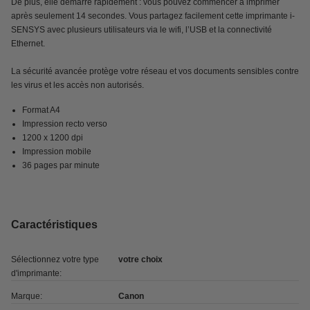
De plus, elle démarre rapidement : vous pouvez commencer à imprimer
après seulement 14 secondes. Vous partagez facilement cette imprimante i-
SENSYS avec plusieurs utilisateurs via le wifi, l’USB et la connectivité
Ethernet.
La sécurité avancée protège votre réseau et vos documents sensibles contre
les virus et les accès non autorisés.
Format A4
Impression recto verso
1200 x 1200 dpi
Impression mobile
36 pages par minute
Caractéristiques
Sélectionnez votre type
votre choix
d'imprimante:
Marque:
Canon