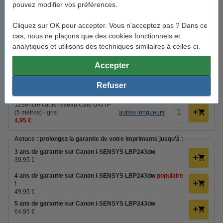
pouvez modifier vos préférences.
Canon 070 toner (marque 123encre) - noir
Cliquez sur OK pour accepter. Vous n’acceptez pas ? Dans ce
69,50 €
cas, nous ne plaçons que des cookies fonctionnels et
analytiques et utilisons des techniques similaires à celles-ci.
Câbles d'imprimante
Accepter
Canon n'inclut PAS de câble USB et de réseau.
123encre câble d'imprimante USB (2
Refuser
mètres) - noir
autres longueurs
4,50 €
123encre câble réseau Cat6 U/UTP
(5 mètres) - gris
autres longueurs
4,95 €
Astuce : prolongez la garantie de votre imprimante jusqu'à :
3 ans de garantie sur Canon i-SENSYS LBP243dw
39,95 €
4 ans de garantie sur Canon i-SENSYS LBP243dw
populaire
!
49,95 €
5 ans de garantie sur Canon i-SENSYS LBP243dw
64,95 €