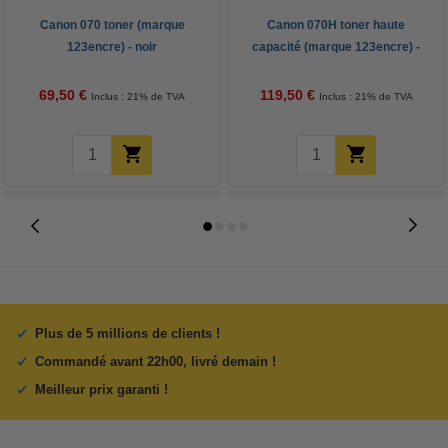
Canon 070 toner (marque
Canon 070H toner haute
123encre) - noir
capacité (marque 123encre) -
noir
69,50 €
119,50 €
Inclus : 21% de TVA
Inclus : 21% de TVA
Plus de 5 millions de clients !
Commandé avant 22h00, livré demain !
Meilleur prix garanti !