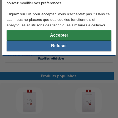
pouvez modifier vos préférences.
Infos supplémentaires:
votre ancien appareil
Cliquez sur OK pour accepter. Vous n’acceptez pas ? Dans ce
Bon plan : commandez également du papier photo
cas, nous ne plaçons que des cookies fonctionnels et
analytiques et utilisons des techniques similaires à celles-ci.
Canon ZINK papier photo autocollant 5 x 7,6 cm
(50 feuilles)
Accepter
28,95 €
Refuser
Téléchargements
Options
Caractéristiques
Papier photo
Pastilles adhésives
Produits populaires