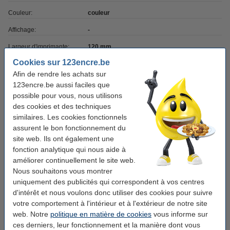
Couleur:
couleur
Affichage:
-
Largeur d'imprimante:
120 mm
Cookies sur 123encre.be
Profondeur
84 mm
Afin de rendre les achats sur
d'imprimante:
123encre.be aussi faciles que
Hauteur d'imprimante:
21,5 mm
possible pour vous, nous utilisons
des cookies et des techniques
Résolution
313 x 500 dpi
similaires. Les cookies fonctionnels
d'impression:
assurent le bon fonctionnement du
Vitesse (couleur):
50 sec
site web. Ils ont également une
fonction analytique qui nous aide à
Réseau:
Bluetooth
améliorer continuellement le site web.
Impression mobile:
oui (Canon mini print-app)
Nous souhaitons vous montrer
uniquement des publicités qui correspondent à vos centres
Alimentation:
batterie rechargeable
d'intérêt et nous voulons donc utiliser des cookies pour suivre
votre comportement à l'intérieur et à l'extérieur de notre site
Système d'exploitation:
Android: 6.0 / iOS 12.0 et plus
web. Notre
politique en matière de cookies
vous informe sur
Bac à papier:
10 feuilles
ces derniers, leur fonctionnement et la manière dont vous