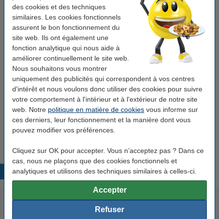
des cookies et des techniques
Commandez également la cartouche magenta
similaires. Les cookies fonctionnels
Canon BCI-3eM cartouche d'encre (marque
assurent le bon fonctionnement du
123encre) - magenta
site web. Ils ont également une
4,50 €
fonction analytique qui nous aide à
améliorer continuellement le site web.
Commandez également la cartouche jaune
Nous souhaitons vous montrer
uniquement des publicités qui correspondent à vos centres
Canon BCI-3eY cartouche d'encre (marque
123encre) - jaune
d'intérêt et nous voulons donc utiliser des cookies pour suivre
4,50 €
votre comportement à l'intérieur et à l'extérieur de notre site
web. Notre
politique en matière de cookies
vous informe sur
Astucue
ces derniers, leur fonctionnement et la manière dont vous
Nous vous conseillons de choisir cette cartouche au lieu de la
pouvez modifier vos préférences.
cartouche d'origine.
Cliquez sur OK pour accepter. Vous n’acceptez pas ? Dans ce
cas, nous ne plaçons que des cookies fonctionnels et
analytiques et utilisons des techniques similaires à celles-ci.
Produits populaires
Accepter
Refuser