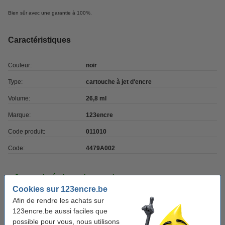
Bien sûr avec une garantie à 100%.
Caractéristiques
Couleur:
noir
Type:
cartouche à jet d'encre
Volume:
26,8 ml
Marque:
123encre
Code produit:
011010
Code:
4479A002
Commandez également la cartouche cyan
Cookies sur 123encre.be
Canon BCI-3eC cartouche d'encre (marque
Afin de rendre les achats sur
123encre) - cyan
4,50 €
123encre.be aussi faciles que
possible pour vous, nous utilisons