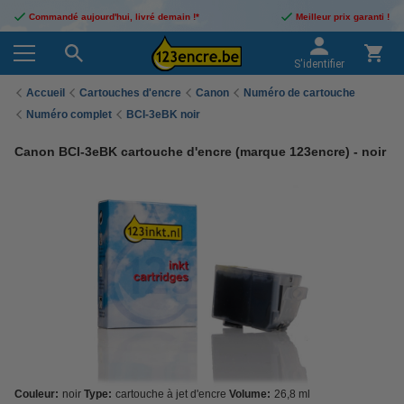
Commandé aujourd'hui, livré demain !*
Meilleur prix garanti !
S'identifier
Accueil
Cartouches d'encre
Canon
Numéro de cartouche
Numéro complet
BCI-3eBK noir
Canon BCI-3eBK cartouche d'encre (marque 123encre) - noir
Couleur:
noir
Type:
cartouche à jet d'encre
Volume:
26,8 ml