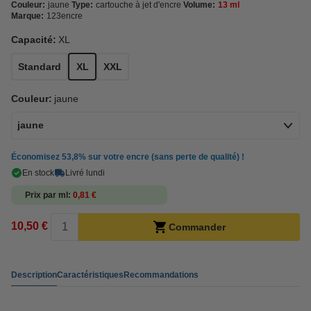
Couleur:
jaune
Type:
cartouche à jet d'encre
Volume:
13 ml
Marque:
123encre
Capacité:
XL
Standard
XL
XXL
Couleur:
jaune
jaune
Économisez
53,8%
sur votre encre (sans perte de qualité) !
En stock
Livré lundi
Prix par ml
0,81 €
10,50 €
Commander
Description
Caractéristiques
Recommandations