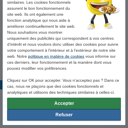
similaires. Les cookies fonctionnels
Code:
2051C001
assurent le bon fonctionnement du
site web. Ils ont également une
fonction analytique qui nous aide à
Bon plan : commandez un multipack
améliorer continuellement le site web.
Canon PGI-580PGBK XL/CLI-581 XL : 2 noires +
Nous souhaitons vous montrer
3 couleurs (marque 123encre)
uniquement des publicités qui correspondent à vos centres
54,50 €
d'intérêt et nous voulons donc utiliser des cookies pour suivre
votre comportement à l'intérieur et à l'extérieur de notre site
Astuce
web. Notre
politique en matière de cookies
vous informe sur
Nous vous conseillons de choisir cette cartouche au lieu de la
ces derniers, leur fonctionnement et la manière dont vous
cartouche d'origine.
pouvez modifier vos préférences.
Cliquez sur OK pour accepter. Vous n’acceptez pas ? Dans ce
Produits populaires
cas, nous ne plaçons que des cookies fonctionnels et
analytiques et utilisons des techniques similaires à celles-ci.
Accepter
Refuser