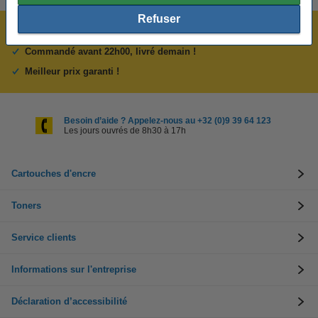
Refuser
Plus de 5 millions de clients !
Commandé avant 22h00, livré demain !
Meilleur prix garanti !
Besoin d’aide ? Appelez-nous au +32 (0)9 39 64 123
Les jours ouvrés de 8h30 à 17h
Cartouches d'encre
Toners
Service clients
Informations sur l'entreprise
Déclaration d’accessibilité