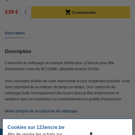
2,50 €
Commander
Description
Description
Cartouche de nettoyage de marque distributeur 123encre pour tête
d'impression noire du BCI-3eBK, utilisable environ 10 fois.
Vous souhaitez profiter de votre imprimante le plus longtemps possible. Il est
donc important de la nettoyer de temps en temps. Une cartouche de
nettoyage évite l'encrassement des buses dans la tête d'impression et
améliore dans de nombreux cas immédiatement la qualité d'impression.
Mode d'emploi de la cartouche de nettoyage
Cookies sur 123encre.be
Produits populaires
Afin de rendre les achats sur