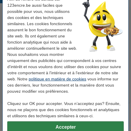
123encre.be aussi faciles que
possible pour vous, nous utilisons
des cookies et des techniques
similaires. Les cookies fonctionnels
assurent le bon fonctionnement du
site web. Ils ont également une
fonction analytique qui nous aide à
améliorer continuellement le site web.
Canon BCI-3eBK cartouche
Canon BCI-6C cartouche
Nous souhaitons vous montrer
uniquement des publicités qui correspondent à vos centres
d'encre (marque 123encre) -
d'encre (marque 123encre) -
d'intérêt et nous voulons donc utiliser des cookies pour suivre
noir
cyan
votre comportement à l'intérieur et à l'extérieur de notre site
5,50 €
4,50 €
Inclus : 21% de TVA
Inclus : 21% de TVA
web. Notre
politique en matière de cookies
vous informe sur
ces derniers, leur fonctionnement et la manière dont vous
pouvez modifier vos préférences.
Cliquez sur OK pour accepter. Vous n’acceptez pas? Ensuite,
nous ne plaçons que des cookies fonctionnels et analytiques
et utilisons des techniques similaires à ceux-ci.
Accepter