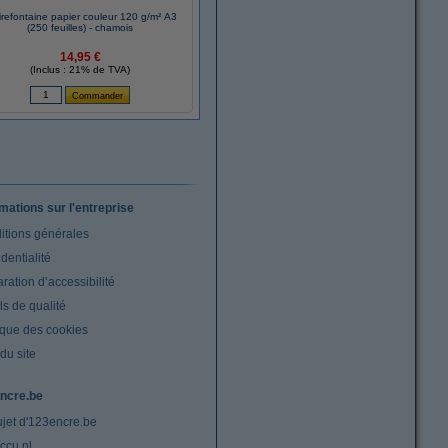
irefontaine papier couleur 120 g/m² A3
(250 feuilles) - chamois
14,95 €
(Inclus : 21% de TVA)
rmations sur l'entreprise
itions générales
dentialité
ration d’accessibilité
s de qualité
ique des cookies
du site
ncre.be
ujet d'123encre.be
ccu.nl