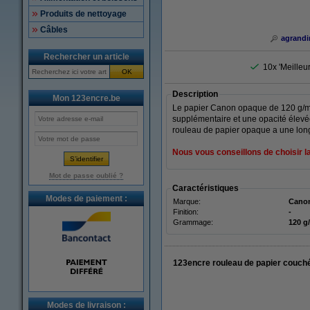
Produits de nettoyage
Câbles
agrandi
Rechercher un article
10x 'Meilleu
OK
Description
Mon 123encre.be
Le papier Canon opaque de 120 g/m² c
supplémentaire et une opacité élevée
rouleau de papier opaque a une lon
Nous vous conseillons de choisir l
Mot de passe oublié ?
Caractéristiques
Modes de paiement :
Marque:
Cano
Finition:
-
Grammage:
120 g
123encre rouleau de papier couch
Modes de livraison :