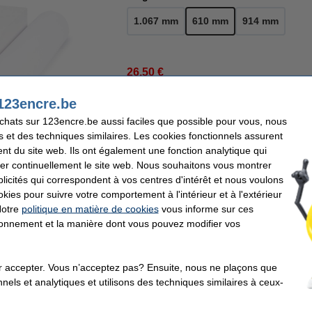
1.067 mm
610 mm
914 mm
26,50 €
21,90 € hors 21% de TVA
123encre.be
En stock
achats sur 123encre.be aussi faciles que possible pour vous, nous
Livré demain
s et des techniques similaires. Les cookies fonctionnels assurent
nt du site web. Ils ont également une fonction analytique qui
Commander
er continuellement le site web. Nous souhaitons vous montrer
icités qui correspondent à vos centres d'intérêt et nous voulons
r
okies pour suivre votre comportement à l'intérieur et à l'extérieur
Notre
politique en matière de cookies
vous informe sur ces
re Boutique en ligne'
Déjà plus de 5 millions de clients
92% recommandent 
tionnement et la manière dont vous pouvez modifier vos
encre assure une impression grand format homogène et de haute qualité. Le papier
un papier idéal pour les applications graphiques telles que l'impression de concept
r accepter. Vous n’acceptez pas? Ensuite, nous ne plaçons que
ouleur, telles que le matériel de présentation, ont également fière allure sur ce pa
nels et analytiques et utilisons des techniques similaires à ceux-
610 mm (24 pouces) et une longueur de 30 mètres.
a marque 123encre afin d'économiser de l'argent !