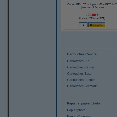
Canon PFI-107 multipack MBK/BK/C/M/Y
(marque 123encre)
199,50 €
(Inclus : 21% de TVA)
Cartouches d'encre
Cartouches HP
Cartouches Canon
Cartouches Epson
Cartouches Brother
Cartouches Lexmark
Papier et papier photo
Papier photo
Papier d'impression