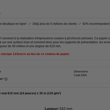
r
re Boutique en ligne'
Déjà plus de 5 millions de clients
92% recommandent 
onvient à la réalisation d'impressions couleur à jet d'encre précises. Ce papier o
 sur une surface lisse et convient donc pour les supports de présentation, les en
gueur de 30 mètres et une largeur de 610 mm.
a marque 123encre au lieu de ce rouleau de papier.
n
Dimensions:
Code EAN:
/m²
é mat 610 mm (24 pouces) x 30 m (120 g/m²)
Largeur:
610 mm