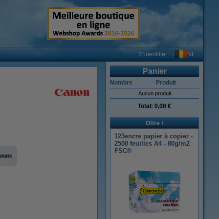
NL
S’identifier
Panier
Nombre
Produit
Aucun produit
Total:
0,00 €
Offre !
123encre papier à copier -
2500 feuilles A4 - 80g/m2
FSC®
 mm