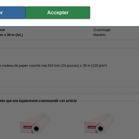
 marque 123encre une garantie à 100%.
r
Accepter
cre
Grammage:
610 mm x 30 m (lxL)
Mandrin:
re rouleau de papier couché mat 610 mm (24 pouces) x 30 m (120 g/m²)
ents qui ont également commandé cet article