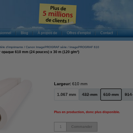
sionnel
Blog
À propos de
Offres d'emploi
Contact
èle d'imprimante
Canon ImagePROGRAF série
ImagePROGRAF 610
 opaque 610 mm (24 pouces) x 30 m (120 g/m²)
Largeur:
610 mm
1.067 mm
432 mm
610 mm
914
Plus en production, donc plus disponible.
Commander