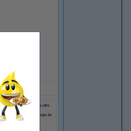
123encre.be
 blanc avec finition mate offre
ion CAO et SIG. D'autres
pier. Ce rouleau a un grammage de