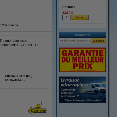
En stock
33,50 €
123encre.be
Newsletter
ffre une robustesse
vironnements CAO et SIG. Le
610 mm x 30 m (lxL)
8714574013619