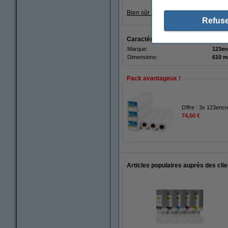
Bien sûr aussi sur ce produit de la
Refuse
Caractéristiques
Marque:
123en
Dimensions:
Pack avantageux !
Offre : 3x 123enc
74,50 €
Articles populaires auprès des cli