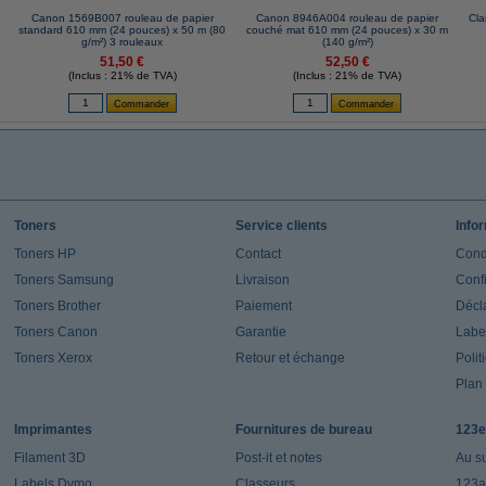
Canon 1569B007 rouleau de papier
Canon 8946A004 rouleau de papier
Cla
standard 610 mm (24 pouces) x 50 m (80
couché mat 610 mm (24 pouces) x 30 m
g/m²) 3 rouleaux
(140 g/m²)
51,50 €
52,50 €
(Inclus : 21% de TVA)
(Inclus : 21% de TVA)
Toners
Service clients
Info
Toners HP
Contact
Cond
Toners Samsung
Livraison
Confi
Toners Brother
Paiement
Décla
Toners Canon
Garantie
Label
Toners Xerox
Retour et échange
Polit
Plan 
Imprimantes
Fournitures de bureau
123e
Filament 3D
Post-it et notes
Au s
Labels Dymo
Classeurs
123a