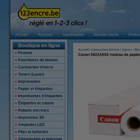
Accueil
Recycler
Imprimantes
Service clients
Profes
Boutique en ligne
Accueil
Cartouches d'encre
Canon
Mod
Promos
Canon 5922A002 rouleau de papier
Fournitures de bureau
Cartouches d'encre
Toners (Laser)
Imprimantes
Papier et étiquettes
Imprimantes d'étiquettes
Étiquettes et rubans
Rubans encreurs
Impression 3D
Ampoules LED
Piles et batteries
Alimentation et boissons