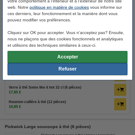
votre comportement à l'intérieur et à l'extérieur de notre site
Pickwick
porte-sachet de thé
porcelaine
blanc
web. Notre
politique en matière de cookies
vous informe sur
ces derniers, leur fonctionnement et la manière dont vous
Voir les spécifications et la description
pouvez modifier vos préférences.
En stock
Livré demain
Cliquez sur OK pour accepter. Vous n’acceptez pas? Ensuite,
nous ne plaçons que des cookies fonctionnels et analytiques
19,95 €
Commander
et utilisons des techniques similaires à ceux-ci.
Accepter
Bon plan : commandez également
Refuser
Offre combinée : 123encre thé 3 saveurs (300 pièces)
21,50 €
18,28 €
Verre à thé Some like it hot 32 cl (6 pièces)
17,95 €
Houston cuillère à thé (12 pièces)
10,95 €
Pickwick Large soucoupe à thé (6 pièces)