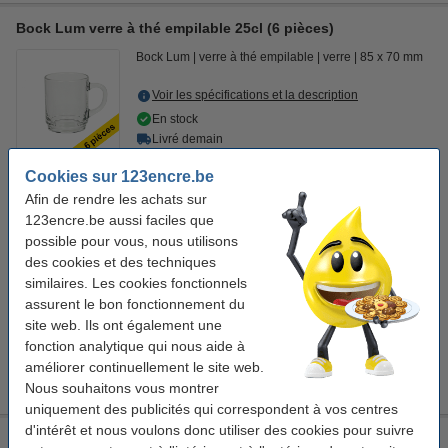
Bock Lum verre à thé empilable 25cl (6 pièces)
Bock Lum
verre à thé empilable
verre
85 x 70 mm
Voir les spécifications et la description
En stock
Livré demain
Cookies sur 123encre.be
13,95 €
Commander
Afin de rendre les achats sur
123encre.be aussi faciles que
Bon plan : aussi pratique à commander !
possible pour vous, nous utilisons
des cookies et des techniques
Houston cuillère à thé (12 pièces)
10,95 €
similaires. Les cookies fonctionnels
assurent le bon fonctionnement du
Pickwick thé anglais sans emballage individuel (100 pièces)
site web. Ils ont également une
7,50 €
fonction analytique qui nous aide à
Grocier thermos en acier inoxydable 1,5 litres - noir
améliorer continuellement le site web.
27,50 €
Nous souhaitons vous montrer
uniquement des publicités qui correspondent à vos centres
d'intérêt et nous voulons donc utiliser des cookies pour suivre
Pickwick repose-sachet de thé (6 pièces) - blanc