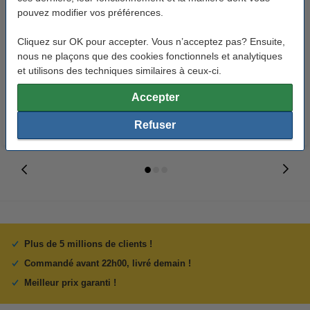
pouvez modifier vos préférences.
123accu Xtreme Power MN1500
123encre papier d'impression 1
Cliquez sur OK pour accepter. Vous n’acceptez pas? Ensuite,
Penlite piles AA 24 pièces
ramette de 500 feuilles A4 - 80
nous ne plaçons que des cookies fonctionnels et analytiques
g/m²
et utilisons des techniques similaires à ceux-ci.
14,95 €
7,25 €
Inclus : 21% de TVA
Inclus : 21% de TVA
Accepter
Refuser
Plus de 5 millions de clients !
Commandé avant 22h00, livré demain !
Meilleur prix garanti !