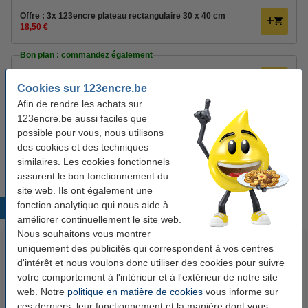
Offre : 3x 123encre plateau rectangulaire 30 x 40 cm
18,50 €
Bon plan : commandez également
Gobelets à cafe en carton (100 pièces) - blanc
4,95 €
Cookies sur 123encre.be
Afin de rendre les achats sur
Conpax Pure fourchette en bois (250 pièces)
123encre.be aussi faciles que
6,95 €
possible pour vous, nous utilisons
Marlex range-couverts 4 compartiments - gris
des cookies et des techniques
6,95 €
similaires. Les cookies fonctionnels
assurent le bon fonctionnement du
site web. Ils ont également une
fonction analytique qui nous aide à
Produits populaires
améliorer continuellement le site web.
Nous souhaitons vous montrer
uniquement des publicités qui correspondent à vos centres
d'intérêt et nous voulons donc utiliser des cookies pour suivre
votre comportement à l'intérieur et à l'extérieur de notre site
web. Notre
politique en matière de cookies
vous informe sur
ces derniers, leur fonctionnement et la manière dont vous