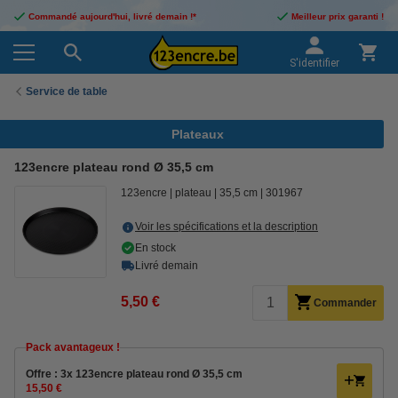
Commandé aujourd'hui, livré demain !*
Meilleur prix garanti !
S'identifier
Service de table
Plateaux
123encre plateau rond Ø 35,5 cm
123encre
plateau
35,5 cm
301967
Voir les spécifications et la description
En stock
Livré demain
5,50 €
Commander
Pack avantageux !
Offre : 3x 123encre plateau rond Ø 35,5 cm
15,50 €