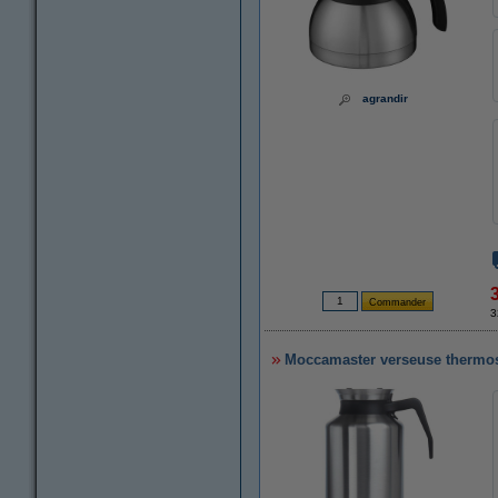
agrandir
3
Moccamaster verseuse thermos 