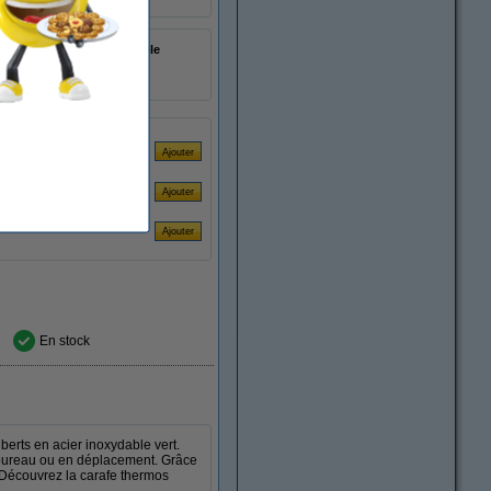
acier inoxydable
1,5 litres
404220
En stock
erts en acier inoxydable vert.
au bureau ou en déplacement. Grâce
. Découvrez la carafe thermos