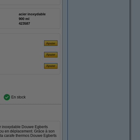
acier inoxydable
900 ml
423587
En stock
ier inoxydable Douwe Egberts
au ou en déplacement. Grâce à son
z la carafe thermos Douwe Egberts