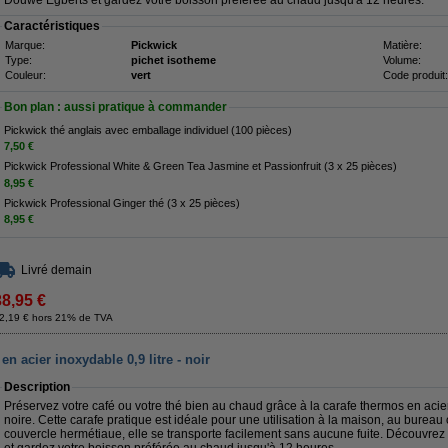
Douwe Egberts et gardez votre boisson préférée au chaud jusqu'à 12 heures.
Caractéristiques
Marque:
Pickwick
Matière:
Type:
pichet isotheme
Volume:
Couleur:
vert
Code produit:
Bon plan : aussi pratique à commander
Pickwick thé anglais avec emballage individuel (100 pièces)
7,50 €
Pickwick Professional White & Green Tea Jasmine et Passionfruit (3 x 25 pièces)
8,95 €
Pickwick Professional Ginger thé (3 x 25 pièces)
8,95 €
Livré demain
38,95 €
2,19 € hors 21% de TVA
 acier inoxydable 0,9 litre - noir
Description
Préservez votre café ou votre thé bien au chaud grâce à la carafe thermos en ac
noire. Cette carafe pratique est idéale pour une utilisation à la maison, au bure
couvercle hermétiaue, elle se transporte facilement sans aucune fuite. Découvre