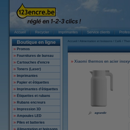
Accueil
Recycler
Imprimantes
Service clients
Profes
Accueil
Alimentation et boissons
Café
The
Boutique en ligne
Promos
Fournitures de bureau
Xiaomi thermos en acier inoxyda
Cartouches d'encre
Toners (Laser)
Imprimantes
Papier et étiquettes
Imprimantes d'étiquettes
Étiquettes et rubans
Rubans encreurs
Impression 3D
agrandir
Ampoules LED
Piles et batteries
Alimentation et boissons