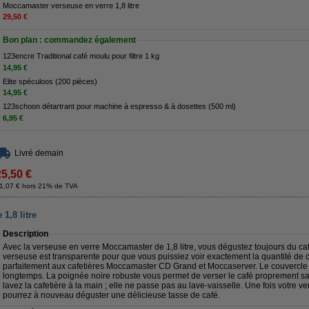
Moccamaster verseuse en verre 1,8 litre
29,50 €
Bon plan : commandez également
123encre Traditional café moulu pour filtre 1 kg
14,95 €
Elite spéculoos (200 pièces)
14,95 €
123schoon détartrant pour machine à espresso & à dosettes (500 ml)
6,95 €
Livré demain
25,50 €
1,07 € hors 21% de TVA
1,8 litre
Description
Avec la verseuse en verre Moccamaster de 1,8 litre, vous dégustez toujours du ca
verseuse est transparente pour que vous puissiez voir exactement la quantité de ca
parfaitement aux cafetières Moccamaster CD Grand et Moccaserver. Le couvercle 
longtemps. La poignée noire robuste vous permet de verser le café proprement sans
lavez la cafetière à la main ; elle ne passe pas au lave-vaisselle. Une fois votre 
pourrez à nouveau déguster une délicieuse tasse de café.