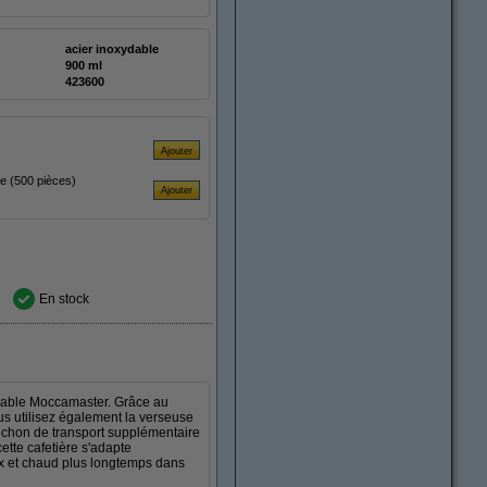
acier inoxydable
900 ml
423600
e (500 pièces)
En stock
ydable Moccamaster. Grâce au
us utilisez également la verseuse
ouchon de transport supplémentaire
ette cafetière s'adapte
x et chaud plus longtemps dans