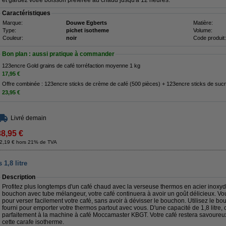
et gardez votre boisson préférée au chaud jusqu'à 12 heures.
Caractéristiques
Marque:
Douwe Egberts
Matière:
Type:
pichet isotheme
Volume:
Couleur:
noir
Code produit:
Bon plan : aussi pratique à commander
123encre Gold grains de café torréfaction moyenne 1 kg
17,95 €
Offre combinée : 123encre sticks de crème de café (500 pièces) + 123encre sticks de sucr
23,95 €
Livré demain
38,95 €
2,19 € hors 21% de TVA
1,8 litre
Description
Profitez plus longtemps d'un café chaud avec la verseuse thermos en acier inox
bouchon avec tube mélangeur, votre café continuera à avoir un goût délicieux. Vo
pour verser facilement votre café, sans avoir à dévisser le bouchon. Utilisez le b
fourni pour emporter votre thermos partout avec vous. D'une capacité de 1,8 litre, c
parfaitement à la machine à café Moccamaster KBGT. Votre café restera savoureu
cette carafe isotherme.