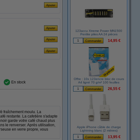
123accu Xtreme Power MN1500
Penlite piles AA 24 pièces
14,95 €
Offre : 10x 123encre bloc de cours
En stock
A4 ligné 70 g/m² 100 feuilles
26,55 €
fé fraîchement moulu. La
fé restante. La cafetière s'adapte
noir garde votre café chaud plus
 le renverser. Après utilisation,
Apple iPhone câble de charge
verseuse en verre propre, vous
Lightning blanc (2 mètres)
13,95 €