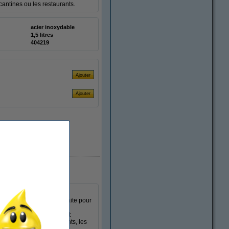
cantines ou les restaurants.
acier inoxydable
1,5 litres
404219
En stock
des heures à la bonne
 de 1,5 litre et est parfaite pour
à vis, ce qui facilite le
otre boisson facilement et
ale pour les rassemblements, les