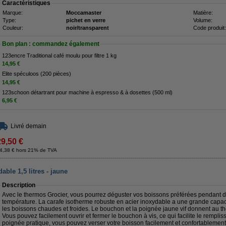
Caractéristiques
Marque:
Moccamaster
Matière:
Type:
pichet en verre
Volume:
Couleur:
noir/transparent
Code produit:
Bon plan : commandez également
123encre Traditional café moulu pour filtre 1 kg
14,95 €
Elite spéculoos (200 pièces)
14,95 €
123schoon détartrant pour machine à espresso & à dosettes (500 ml)
6,95 €
Livré demain
29,50 €
4,38 € hors 21% de TVA
able 1,5 litres - jaune
Description
Avec le thermos Grocier, vous pourrez déguster vos boissons préférées pendant 
température. La carafe isotherme robuste en acier inoxydable a une grande capacité
les boissons chaudes et froides. Le bouchon et la poignée jaune vif donnent au 
Vous pouvez facilement ouvrir et fermer le bouchon à vis, ce qui facilite le rempli
poignée pratique, vous pouvez verser votre boisson facilement et confortablement