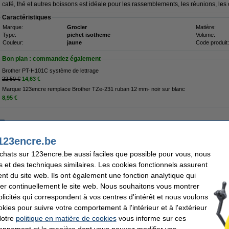
café, thé et autres boissons est idéale pour les rassemblements, les réunions, les 
Caractéristiques
Marque:
Grocier
Matière:
Type:
pichet isotheme
Volume:
Couleur:
jaune
Code produit:
Bon plan : commandez également
Brother PT-H101C système de lettrage
22,50 €
14,63 €
Marque 123encre remplace Brother TZe-231 ruban 12 mm- noir sur blanc
8,95 €
Livré demain
27,50 €
123encre.be
2,73 € hors 21% de TVA
achats sur 123encre.be aussi faciles que possible pour vous, nous
s et des techniques similaires. Les cookies fonctionnels assurent
able 1,5 litres - noir
nt du site web. Ils ont également une fonction analytique qui
Description
er continuellement le site web. Nous souhaitons vous montrer
Avec le thermos Grocier, vous pourrez déguster vos boissons préférées pendant 
icités qui correspondent à vos centres d'intérêt et nous voulons
température. La carafe isotherme robuste en acier inoxydable a une grande capacité
okies pour suivre votre comportement à l'intérieur et à l'extérieur
les boissons chaudes et froides. Vous pouvez facilement ouvrir et fermer le bouchon 
remplissage. Grâce au bec verseur et à la poignée pratique, vous pouvez verser v
Notre
politique en matière de cookies
vous informe sur ces
confortablement. Cette carafe isotherme pour café, thé et autres boissons est idé
tionnement et la manière dont vous pouvez modifier vos