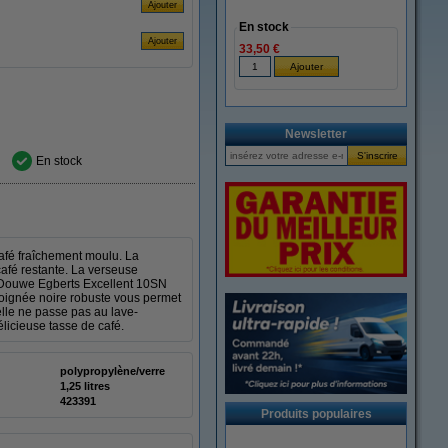
En stock
33,50 €
Newsletter
En stock
café fraîchement moulu. La
café restante. La verseuse
 Douwe Egberts Excellent 10SN
poignée noire robuste vous permet
 elle ne passe pas au lave-
licieuse tasse de café.
polypropylène/verre
1,25 litres
423391
Produits populaires