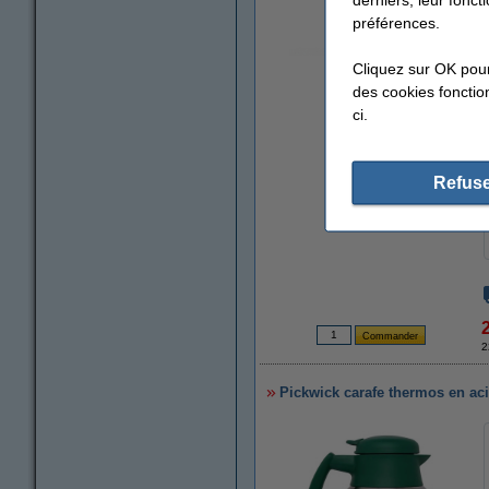
préférences.
Cliquez sur OK pou
agrandir
des cookies fonction
ci.
Refuse
2
Pickwick carafe thermos en acie