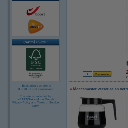
Certifié FSC® :
2
Evaluation des clients
Moccamaster verseuse en verre 
8.8
/
10
-
1.799 évaluations
This site is protected by
reCAPTCHA and the Google
Privacy Policy
and
Terms of Service
apply.