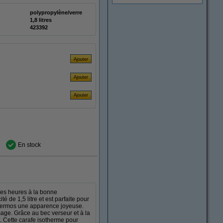
polypropylène/verre
1,8 litres
423392
En stock
des heures à la bonne
 de 1,5 litre et est parfaite pour
thermos une apparence joyeuse.
ssage. Grâce au bec verseur et à la
. Cette carafe isotherme pour