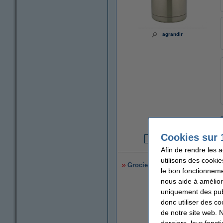
agrandir
Cookies sur 
2
Afin de rendre les 
utilisons des cookie
Grocier thermos en acier inoxyd
le bon fonctionneme
nous aide à amélior
uniquement des publ
donc utiliser des co
de notre site web. 
derniers, leur fonc