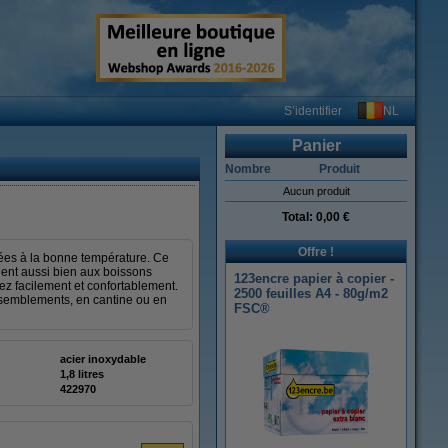
NL
S’identifier
Panier
Nombre
Produit
Aucun produit
Total:
0,00 €
Offre !
rées à la bonne température. Ce
vient aussi bien aux boissons
123encre papier à copier -
ez facilement et confortablement.
2500 feuilles A4 - 80g/m2
assemblements, en cantine ou en
FSC®
acier inoxydable
1,8 litres
422970