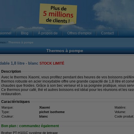
sionnel
Blog
À propos de
Offres d'emploi
Contact
rmos
Thermos à pompe
Thermos à pompe
ble 1,8 litre - blanc
STOCK LIMITÉ
Description
Avec le thermos Xiaomi, vous profitez pendant des heures de vos boissons préfé
thermos robuste en acier inoxydable offre une grande capacité de 1,8 litre et con
chaudes que froides. Grâce à son bec verseur et à sa poignée pratique, vous serv
Ce thermos pour café, thé et autres boissons est idéal pour les réunions et les r
restauration.
Caractéristiques
Marque:
Xiaomi
Matière:
Type:
pichet isotheme
Volume:
Couleur:
blanc
Code produit:
Bon plan : commandez également
Brother PT-H101C système de lettrage