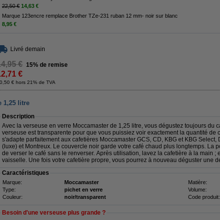
22,50 €
14,63 €
Marque 123encre remplace Brother TZe-231 ruban 12 mm- noir sur blanc
8,95 €
Livré demain
14,95 €
15% de remise
12,71 €
0,50 € hors 21% de TVA
1,25 litre
Description
Avec la verseuse en verre Moccamaster de 1,25 litre, vous dégustez toujours du 
verseuse est transparente pour que vous puissiez voir exactement la quantité de 
s'adapte parfaitement aux cafetières Moccamaster GCS, CD, KBG et KBG Select,
(luxe) et Montreux. Le couvercle noir garde votre café chaud plus longtemps. La 
de verser le café sans le renverser. Après utilisation, lavez la cafetière à la main ;
vaisselle. Une fois votre cafetière propre, vous pourrez à nouveau déguster une dé
Caractéristiques
Marque:
Moccamaster
Matière:
Type:
pichet en verre
Volume:
Couleur:
noir/transparent
Code produit:
Besoin d'une verseuse plus grande ?